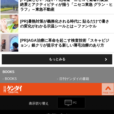
絶景とアクティビティが揃う「ニセコ東急 グラン・ヒ
ラフ」～東急不動産
[PR]暑熱対策が義務化される時代に 貼るだけで暑さ
の変化がわかる示温シールとは～ファンケル
[PR]AGA治療に革命を起こす検査技術「スキャビジ
ョン」銀クリが提示する新しい薄毛治療のあり方
もっとみる
BOOKS
BOOKS
日刊ゲンダイの書籍
表示切り替え