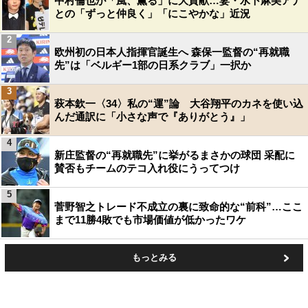
中村倫也が「風、薫る」に大貢献…妻・水卜麻美アナ
との「ずっと仲良く」「にこやかな」近況
2
欧州初の日本人指揮官誕生へ 森保一監督の“再就職
先”は「ベルギー1部の日系クラブ」一択か
3
萩本欽一〈34〉私の“運”論 大谷翔平のカネを使い込
んだ通訳に「小さな声で『ありがとう』」
4
新庄監督の“再就職先”に挙がるまさかの球団 采配に
賛否もチームのテコ入れ役にうってつけ
5
菅野智之トレード不成立の裏に致命的な“前科”…ここ
まで11勝4敗でも市場価値が低かったワケ
もっとみる