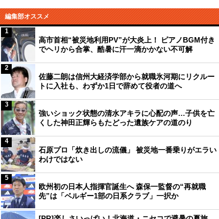
編集部オススメ
1
高市首相“被災地利用PV”が大炎上！ ピアノBGM付き
でヘリから合掌、酷暑に汗一滴かかない不可解
2
佐藤二朗は信州大経済学部から就職氷河期にリクルー
トに入社も、わずか1日で辞めて役者の道へ
3
強いショック状態の清水アキラに心配の声…子供を亡
くした神田正輝らもたどった遺族ケアの道のり
4
石原プロ「炊き出しの流儀」 被災地一番乗りがエラい
わけではない
5
欧州初の日本人指揮官誕生へ 森保一監督の“再就職
先”は「ベルギー1部の日系クラブ」一択か
[PR]楽しさいっぱい！北海道・ニセコで避暑の夏旅