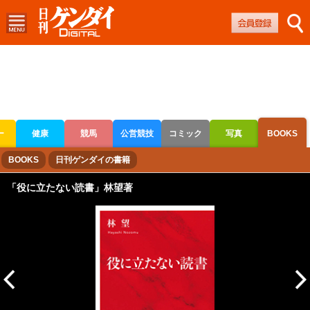
ー
健康
競馬
公営競技
コミック
写真
BOOKS
ボートレース
競輪
オートレース
BOOKS
日刊ゲンダイの書籍
「役に立たない読書」林望著