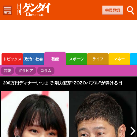
トピックス
政治・社会
芸能
スポーツ
ライフ
マネー
ボートレース
競輪
オートレース
芸能
グラビア
コラム
200万円ディナーいつまで 剛力彩芽“ZOZOバブル”が弾ける日