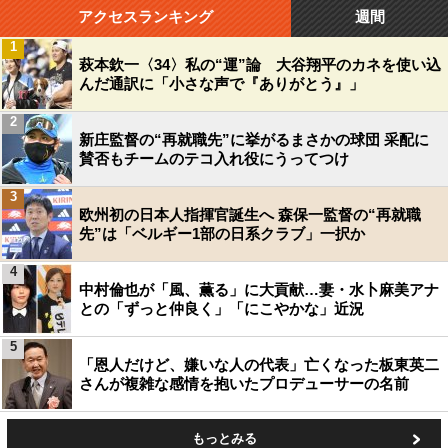
アクセスランキング
週間
1
萩本欽一〈34〉私の“運”論 大谷翔平のカネを使い込
んだ通訳に「小さな声で『ありがとう』」
2
新庄監督の“再就職先”に挙がるまさかの球団 采配に
賛否もチームのテコ入れ役にうってつけ
3
欧州初の日本人指揮官誕生へ 森保一監督の“再就職
先”は「ベルギー1部の日系クラブ」一択か
4
中村倫也が「風、薫る」に大貢献…妻・水卜麻美アナ
との「ずっと仲良く」「にこやかな」近況
5
「恩人だけど、嫌いな人の代表」亡くなった板東英二
さんが複雑な感情を抱いたプロデューサーの名前
もっとみる