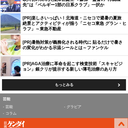
先”は「ベルギー1部の日系クラブ」一択か
[PR]楽しさいっぱい！北海道・ニセコで避暑の夏旅
絶景とアクティビティが揃う「ニセコ東急 グラン・ヒ
ラフ」～東急不動産
[PR]暑熱対策が義務化される時代に 貼るだけで暑さ
の変化がわかる示温シールとは～ファンケル
[PR]AGA治療に革命を起こす検査技術「スキャビジ
ョン」銀クリが提示する新しい薄毛治療のあり方
もっとみる
芸能
芸能
グラビア
コラム