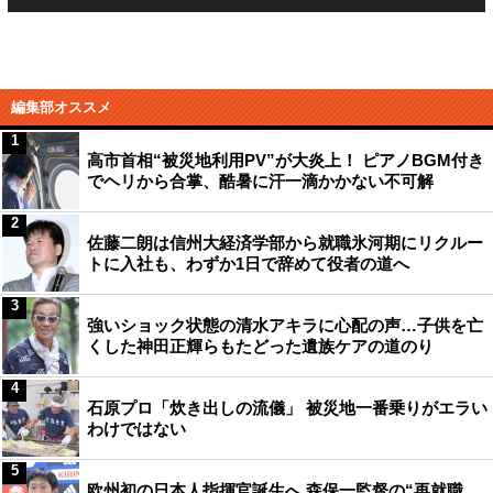
編集部オススメ
1
高市首相“被災地利用PV”が大炎上！ ピアノBGM付き
でヘリから合掌、酷暑に汗一滴かかない不可解
2
佐藤二朗は信州大経済学部から就職氷河期にリクルー
トに入社も、わずか1日で辞めて役者の道へ
3
強いショック状態の清水アキラに心配の声…子供を亡
くした神田正輝らもたどった遺族ケアの道のり
4
石原プロ「炊き出しの流儀」 被災地一番乗りがエラい
わけではない
5
欧州初の日本人指揮官誕生へ 森保一監督の“再就職