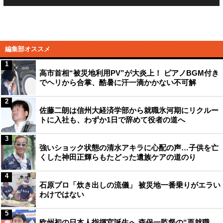
編集部オススメ
1
高市首相“被災地利用PV”が大炎上！ ピアノBGM付き
でヘリから合掌、酷暑に汗一滴かかない不可解
2
佐藤二朗は信州大経済学部から就職氷河期にリクルー
トに入社も、わずか1日で辞めて役者の道へ
3
強いショック状態の清水アキラに心配の声…子供を亡
くした神田正輝らもたどった遺族ケアの道のり
4
石原プロ「炊き出しの流儀」 被災地一番乗りがエラい
わけではない
5
欧州初の日本人指揮官誕生へ 森保一監督の“再就職