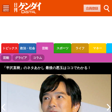
トピックス
政治・社会
芸能
スポーツ
ライフ
マネー
ボートレース
競輪
オートレース
芸能
グラビア
コラム
「半沢直樹」のネタあかし 最後の悪玉はココでわかる！