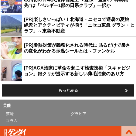
先”は「ベルギー1部の日系クラブ」一択か
[PR]楽しさいっぱい！北海道・ニセコで避暑の夏旅
絶景とアクティビティが揃う「ニセコ東急 グラン・ヒ
ラフ」～東急不動産
[PR]暑熱対策が義務化される時代に 貼るだけで暑さ
の変化がわかる示温シールとは～ファンケル
[PR]AGA治療に革命を起こす検査技術「スキャビジ
ョン」銀クリが提示する新しい薄毛治療のあり方
もっとみる
芸能
芸能
グラビア
コラム