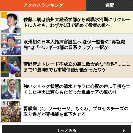
アクセスランキング
週間
1
佐藤二朗は信州大経済学部から就職氷河期にリクルー
トに入社も、わずか1日で辞めて役者の道へ
2
欧州初の日本人指揮官誕生へ 森保一監督の“再就職
先”は「ベルギー1部の日系クラブ」一択か
3
菅野智之トレード不成立の裏に致命的な“前科”…ここ
まで11勝4敗でも市場価値が低かったワケ
4
強いショック状態の清水アキラに心配の声…子供を亡
くした神田正輝らもたどった遺族ケアの道のり
5
腎臓病（4）ソーセージ、ちくわ、プロセスチーズの
取り過ぎが腎機能を低下させる
もっとみる