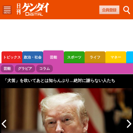
トピックス
政治・社会
芸能
スポーツ
ライフ
マネー
ボートレース
競輪
オートレース
芸能
グラビア
コラム
「犬笛」を吹いてあとは知らんぷり…絶対に謝らない人たち