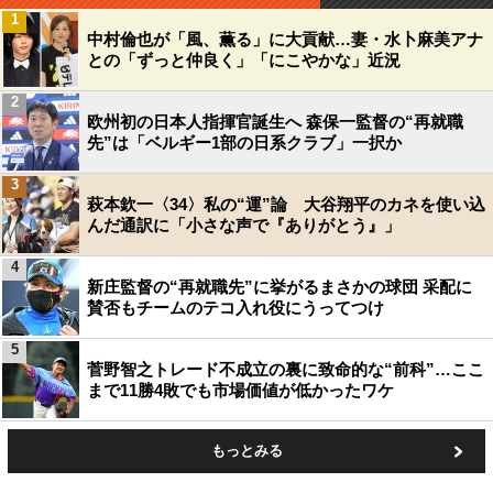
1
中村倫也が「風、薫る」に大貢献…妻・水卜麻美アナ
との「ずっと仲良く」「にこやかな」近況
2
欧州初の日本人指揮官誕生へ 森保一監督の“再就職
先”は「ベルギー1部の日系クラブ」一択か
3
萩本欽一〈34〉私の“運”論 大谷翔平のカネを使い込
んだ通訳に「小さな声で『ありがとう』」
4
新庄監督の“再就職先”に挙がるまさかの球団 采配に
賛否もチームのテコ入れ役にうってつけ
5
菅野智之トレード不成立の裏に致命的な“前科”…ここ
まで11勝4敗でも市場価値が低かったワケ
もっとみる