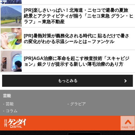
[PR]楽しさいっぱい！北海道・ニセコで避暑の夏旅
絶景とアクティビティが揃う「ニセコ東急 グラン・ヒ
ラフ」～東急不動産
[PR]暑熱対策が義務化される時代に 貼るだけで暑さ
の変化がわかる示温シールとは～ファンケル
[PR]AGA治療に革命を起こす検査技術「スキャビジ
ョン」銀クリが提示する新しい薄毛治療のあり方
もっとみる
芸能
芸能
グラビア
コラム