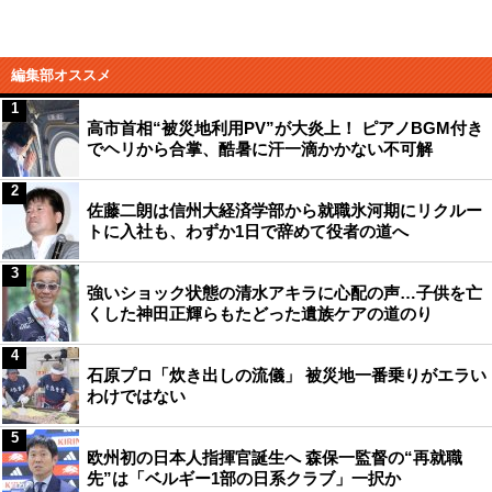
編集部オススメ
1
高市首相“被災地利用PV”が大炎上！ ピアノBGM付き
でヘリから合掌、酷暑に汗一滴かかない不可解
2
佐藤二朗は信州大経済学部から就職氷河期にリクルー
トに入社も、わずか1日で辞めて役者の道へ
3
強いショック状態の清水アキラに心配の声…子供を亡
くした神田正輝らもたどった遺族ケアの道のり
4
石原プロ「炊き出しの流儀」 被災地一番乗りがエラい
わけではない
5
欧州初の日本人指揮官誕生へ 森保一監督の“再就職
先”は「ベルギー1部の日系クラブ」一択か