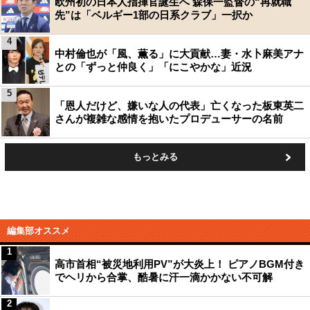
欧州初の日本人指揮官誕生へ 森保一監督の“再就職
先”は「ベルギー1部の日系クラブ」一択か
4
中村倫也が「風、薫る」に大貢献…妻・水卜麻美アナ
との「ずっと仲良く」「にこやかな」近況
5
「恩人だけど、嫌いな人の代表」亡くなった板東英二
さんが複雑な感情を抱いたプロデューサーの名前
もっとみる
編集部オススメ
1
高市首相“被災地利用PV”が大炎上！ ピアノBGM付き
でヘリから合掌、酷暑に汗一滴かかない不可解
2