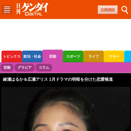
トピックス
政治・社会
芸能
スポーツ
ライフ
マネー
ボートレース
競輪
オートレース
芸能
グラビア
コラム
綾瀬はるか＆広瀬アリス 1月ドラマの明暗を分けた恋愛報道