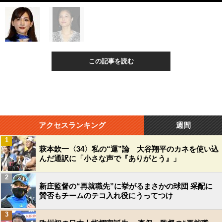
この記事を読む
アクセスランキング
週間
1
萩本欽一〈34〉私の“運”論 大谷翔平のカネを使い込
んだ通訳に「小さな声で『ありがとう』」
2
新庄監督の“再就職先”に挙がるまさかの球団 采配に
賛否もチームのテコ入れ役にうってつけ
3