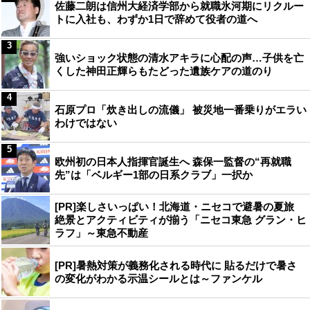
佐藤二朗は信州大経済学部から就職氷河期にリクルー
トに入社も、わずか1日で辞めて役者の道へ
3
強いショック状態の清水アキラに心配の声…子供を亡
くした神田正輝らもたどった遺族ケアの道のり
4
石原プロ「炊き出しの流儀」 被災地一番乗りがエラい
わけではない
5
欧州初の日本人指揮官誕生へ 森保一監督の“再就職
先”は「ベルギー1部の日系クラブ」一択か
[PR]楽しさいっぱい！北海道・ニセコで避暑の夏旅
絶景とアクティビティが揃う「ニセコ東急 グラン・ヒ
ラフ」～東急不動産
[PR]暑熱対策が義務化される時代に 貼るだけで暑さ
の変化がわかる示温シールとは～ファンケル