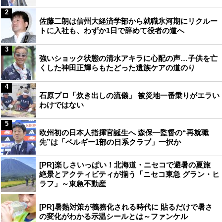
2
佐藤二朗は信州大経済学部から就職氷河期にリクルー
トに入社も、わずか1日で辞めて役者の道へ
3
強いショック状態の清水アキラに心配の声…子供を亡
くした神田正輝らもたどった遺族ケアの道のり
4
石原プロ「炊き出しの流儀」 被災地一番乗りがエラい
わけではない
5
欧州初の日本人指揮官誕生へ 森保一監督の“再就職
先”は「ベルギー1部の日系クラブ」一択か
[PR]楽しさいっぱい！北海道・ニセコで避暑の夏旅
絶景とアクティビティが揃う「ニセコ東急 グラン・ヒ
ラフ」～東急不動産
[PR]暑熱対策が義務化される時代に 貼るだけで暑さ
の変化がわかる示温シールとは～ファンケル