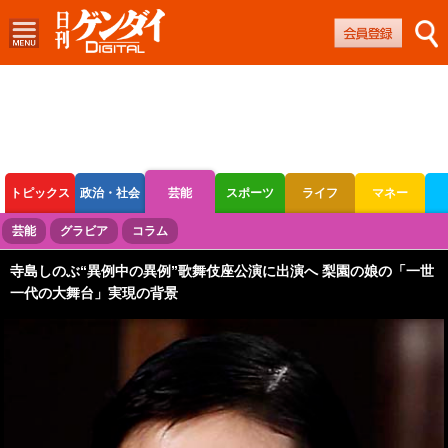
トピックス
政治・社会
芸能
スポーツ
ライフ
マネー
ボートレース
競輪
オートレース
芸能
グラビア
コラム
寺島しのぶ“異例中の異例”歌舞伎座公演に出演へ 梨園の娘の「一世
一代の大舞台」実現の背景