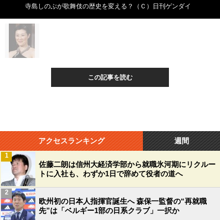
寺島しのぶが歌舞伎の歴史を変える？（Ｃ）日刊ゲンダイ
この記事を読む
アクセスランキング
週間
1
佐藤二朗は信州大経済学部から就職氷河期にリクルー
トに入社も、わずか1日で辞めて役者の道へ
2
欧州初の日本人指揮官誕生へ 森保一監督の“再就職
先”は「ベルギー1部の日系クラブ」一択か