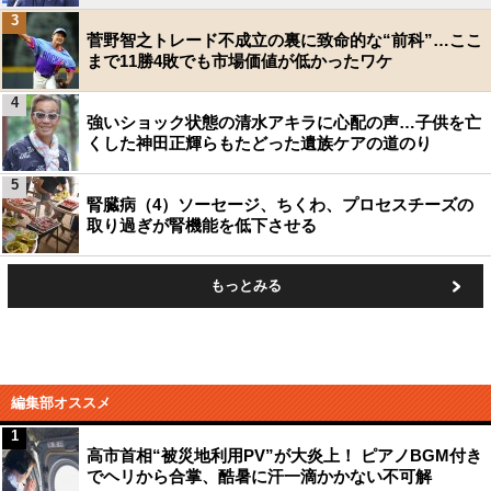
3
菅野智之トレード不成立の裏に致命的な“前科”…ここ
まで11勝4敗でも市場価値が低かったワケ
4
強いショック状態の清水アキラに心配の声…子供を亡
くした神田正輝らもたどった遺族ケアの道のり
5
腎臓病（4）ソーセージ、ちくわ、プロセスチーズの
取り過ぎが腎機能を低下させる
もっとみる
編集部オススメ
1
高市首相“被災地利用PV”が大炎上！ ピアノBGM付き
でヘリから合掌、酷暑に汗一滴かかない不可解