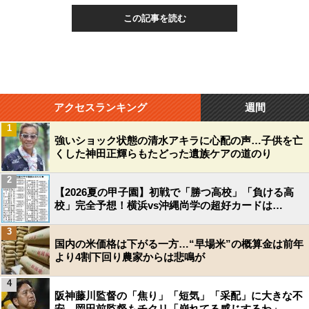
この記事を読む
アクセスランキング
週間
1
強いショック状態の清水アキラに心配の声…子供を亡
くした神田正輝らもたどった遺族ケアの道のり
2
【2026夏の甲子園】初戦で「勝つ高校」「負ける高
校」完全予想！横浜vs沖縄尚学の超好カードは…
3
国内の米価格は下がる一方…“早場米”の概算金は前年
より4割下回り農家からは悲鳴が
4
阪神藤川監督の「焦り」「短気」「采配」に大きな不
安…岡田前監督もチクリ「崩れてる感じするわ」