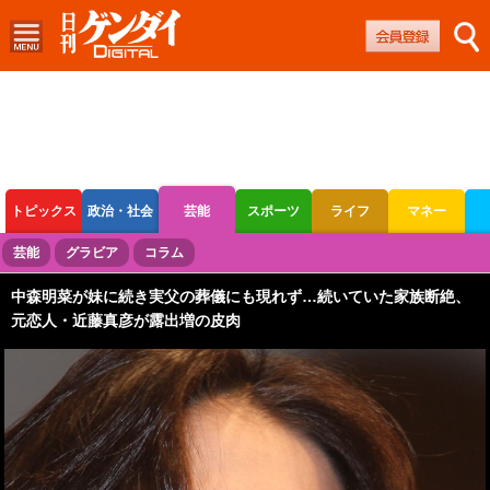
トピックス
政治・社会
芸能
スポーツ
ライフ
マネー
ボートレース
競輪
オートレース
芸能
グラビア
コラム
中森明菜が妹に続き実父の葬儀にも現れず…続いていた家族断絶、
元恋人・近藤真彦が露出増の皮肉