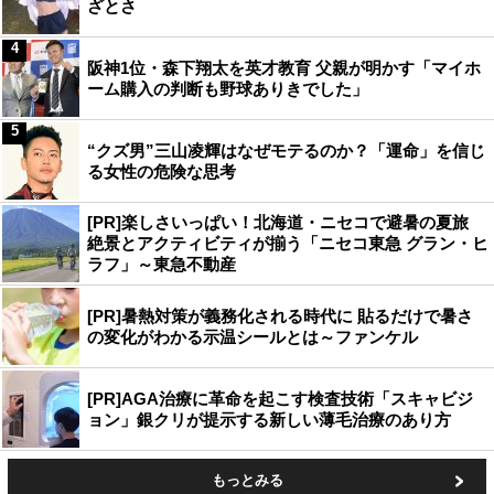
ざとさ
4
阪神1位・森下翔太を英才教育 父親が明かす「マイホ
ーム購入の判断も野球ありきでした」
5
“クズ男”三山凌輝はなぜモテるのか？「運命」を信じ
る女性の危険な思考
[PR]楽しさいっぱい！北海道・ニセコで避暑の夏旅
絶景とアクティビティが揃う「ニセコ東急 グラン・ヒ
ラフ」～東急不動産
[PR]暑熱対策が義務化される時代に 貼るだけで暑さ
の変化がわかる示温シールとは～ファンケル
[PR]AGA治療に革命を起こす検査技術「スキャビジ
ョン」銀クリが提示する新しい薄毛治療のあり方
もっとみる