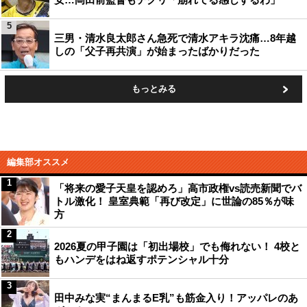
5
三男・清水良太郎さん急死で清水アキラ沈痛…8年越
しの「父子再共演」が始まったばかりだった
もっとみる
編集部オススメ
1
「将来の愛子天皇を認めろ」高市政権vs読売新聞でバ
トル激化！ 皇室典範「再び改定」に世論の85％が味
方
2
2026夏の甲子園は「初出場校」でも侮れない！ 4校と
もハンデをはね返すポテンシャル十分
3
田中みな実“まんまるE乳”も筋金入り！アッパレのあ