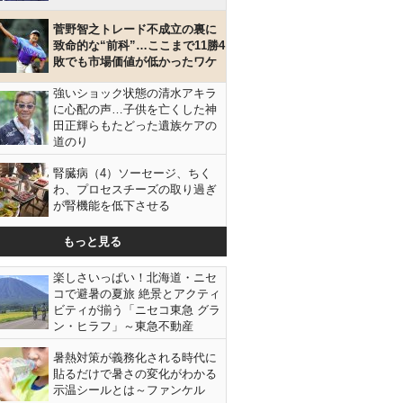
菅野智之トレード不成立の裏に
致命的な“前科”…ここまで11勝4
敗でも市場価値が低かったワケ
強いショック状態の清水アキラ
に心配の声…子供を亡くした神
田正輝らもたどった遺族ケアの
道のり
腎臓病（4）ソーセージ、ちく
わ、プロセスチーズの取り過ぎ
が腎機能を低下させる
もっと見る
楽しさいっぱい！北海道・ニセ
コで避暑の夏旅 絶景とアクティ
ビティが揃う「ニセコ東急 グラ
ン・ヒラフ」～東急不動産
暑熱対策が義務化される時代に
貼るだけで暑さの変化がわかる
示温シールとは～ファンケル