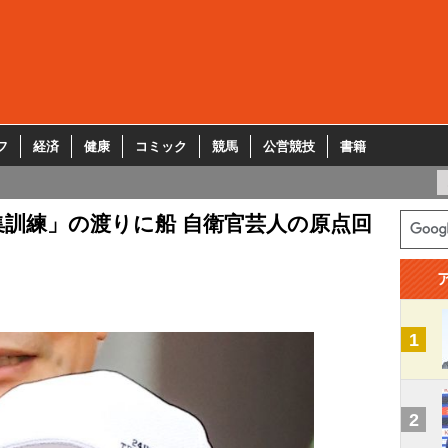
フ
経済
健康
コミック
競馬
公営競技
書籍
訓練」の渡りに船 自衛官芸人の原点回
1
2