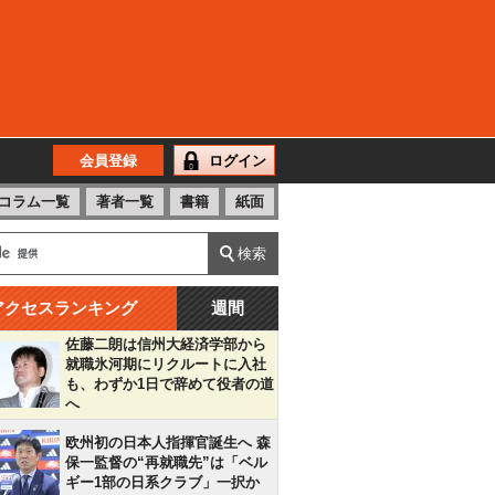
会員登録
ログイン
コラム一覧
著者一覧
書籍
紙面
アクセスランキング
週間
佐藤二朗は信州大経済学部から
就職氷河期にリクルートに入社
も、わずか1日で辞めて役者の道
へ
欧州初の日本人指揮官誕生へ 森
保一監督の“再就職先”は「ベル
ギー1部の日系クラブ」一択か