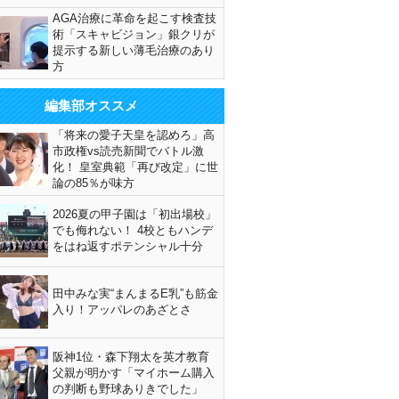
AGA治療に革命を起こす検査技
術「スキャビジョン」銀クリが
提示する新しい薄毛治療のあり
方
編集部オススメ
「将来の愛子天皇を認めろ」高
市政権vs読売新聞でバトル激
化！ 皇室典範「再び改定」に世
論の85％が味方
2026夏の甲子園は「初出場校」
でも侮れない！ 4校ともハンデ
をはね返すポテンシャル十分
田中みな実“まんまるE乳”も筋金
入り！アッパレのあざとさ
阪神1位・森下翔太を英才教育
父親が明かす「マイホーム購入
の判断も野球ありきでした」