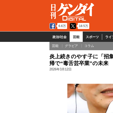
6.6万
18.5万
政治/社会
芸能
スポーツ
ライ
芸能
グラビア
コラム
炎上続きのやす子に「招集
帰で“毒舌芸卒業”の未来
2026年3月12日