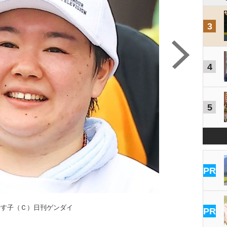
3
4
5
PR
やす子（Ｃ）日刊ゲンダイ
PR