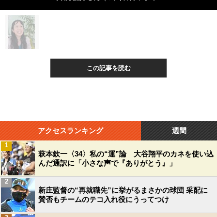
この記事を読む
アクセスランキング
週間
1
萩本欽一〈34〉私の“運”論 大谷翔平のカネを使い込
んだ通訳に「小さな声で『ありがとう』」
2
新庄監督の“再就職先”に挙がるまさかの球団 采配に
賛否もチームのテコ入れ役にうってつけ