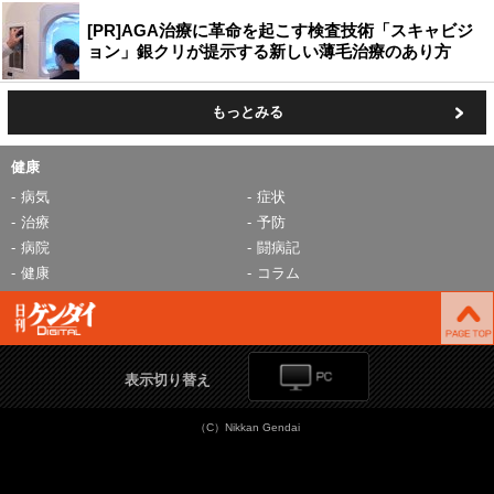
[PR]AGA治療に革命を起こす検査技術「スキャビジ
ョン」銀クリが提示する新しい薄毛治療のあり方
もっとみる
健康
病気
症状
治療
予防
病院
闘病記
健康
コラム
表示切り替え
（C）Nikkan Gendai