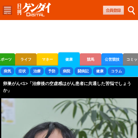
スポーツ
ライフ
マネー
健康
競馬
公営競技
コミッ
ボートレース
競輪
オートレース
病気
症状
治療
予防
病院
闘病記
健康
コラム
卵巣がん<1>「治療後の空虚感はがん患者に共通した苦悩でしょう
か」