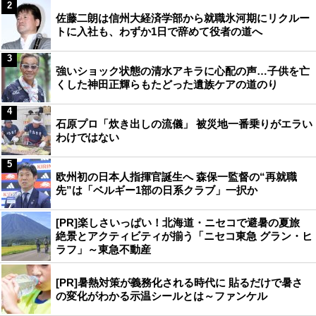
2
佐藤二朗は信州大経済学部から就職氷河期にリクルー
トに入社も、わずか1日で辞めて役者の道へ
3
強いショック状態の清水アキラに心配の声…子供を亡
くした神田正輝らもたどった遺族ケアの道のり
4
石原プロ「炊き出しの流儀」 被災地一番乗りがエラい
わけではない
5
欧州初の日本人指揮官誕生へ 森保一監督の“再就職
先”は「ベルギー1部の日系クラブ」一択か
[PR]楽しさいっぱい！北海道・ニセコで避暑の夏旅
絶景とアクティビティが揃う「ニセコ東急 グラン・ヒ
ラフ」～東急不動産
[PR]暑熱対策が義務化される時代に 貼るだけで暑さ
の変化がわかる示温シールとは～ファンケル