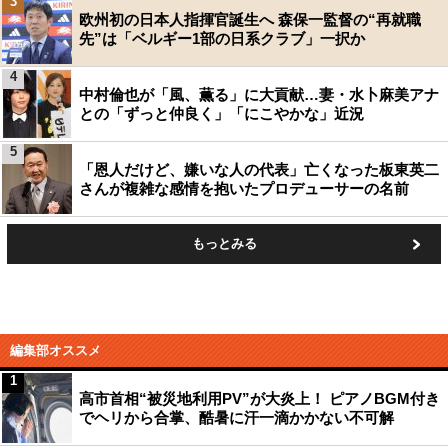
3
欧州初の日本人指揮官誕生へ 森保一監督の“再就職
先”は「ベルギー1部の日系クラブ」一択か
4
中村倫也が「風、薫る」に大貢献…妻・水卜麻美アナ
との「ずっと仲良く」「にこやかな」近況
5
「恩人だけど、嫌いな人の代表」亡くなった板東英二
さんが複雑な感情を抱いたプロデューサーの名前
もっとみる
編集部オススメ
1
高市首相“被災地利用PV”が大炎上！ ピアノBGM付き
でヘリから合掌、酷暑に汗一滴かかない不可解