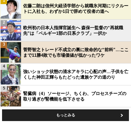
1
佐藤二朗は信州大経済学部から就職氷河期にリクルー
トに入社も、わずか1日で辞めて役者の道へ
2
欧州初の日本人指揮官誕生へ 森保一監督の“再就職
先”は「ベルギー1部の日系クラブ」一択か
3
菅野智之トレード不成立の裏に致命的な“前科”…ここ
まで11勝4敗でも市場価値が低かったワケ
4
強いショック状態の清水アキラに心配の声…子供を亡
くした神田正輝らもたどった遺族ケアの道のり
5
腎臓病（4）ソーセージ、ちくわ、プロセスチーズの
取り過ぎが腎機能を低下させる
もっとみる