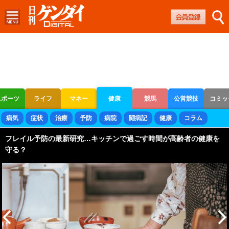
スポーツ
ライフ
マネー
健康
競馬
公営競技
コミッ
ボートレース
競輪
オートレース
病気
症状
治療
予防
病院
闘病記
健康
コラム
フレイル予防の最新研究…キッチンで過ごす時間が高齢者の健康を
守る？