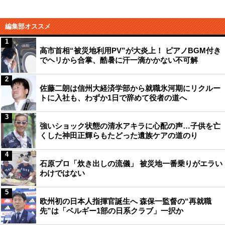
編集部オススメ
1
高市首相“被災地利用PV”が大炎上！ ピアノBGM付き
でヘリから合掌、酷暑に汗一滴かかない不可解
2
佐藤二朗は信州大経済学部から就職氷河期にリクルー
トに入社も、わずか1日で辞めて役者の道へ
3
強いショック状態の清水アキラに心配の声…子供を亡
くした神田正輝らもたどった遺族ケアの道のり
4
石原プロ「炊き出しの流儀」 被災地一番乗りがエラい
わけではない
5
欧州初の日本人指揮官誕生へ 森保一監督の“再就職
先”は「ベルギー1部の日系クラブ」一択か