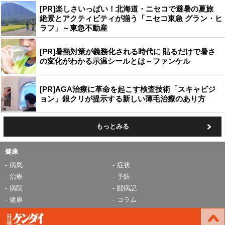
[PR]楽しさいっぱい！北海道・ニセコで避暑の夏旅
絶景とアクティビティが揃う「ニセコ東急 グラン・ヒ
ラフ」～東急不動産
[PR]暑熱対策が義務化される時代に 貼るだけで暑さ
の変化がわかる示温シールとは～ファンケル
[PR]AGA治療に革命を起こす検査技術「スキャビジ
ョン」銀クリが提示する新しい薄毛治療のあり方
もっとみる
健康
病気
症状
治療
予防
病院
闘病記
健康
コラム