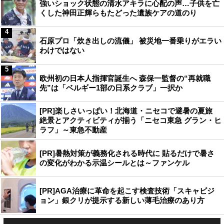
強いショック状態の清水アキラに心配の声…子供を亡
くした神田正輝らもたどった遺族ケアの道のり
4
石原プロ「炊き出しの流儀」 被災地一番乗りがエラい
わけではない
5
欧州初の日本人指揮官誕生へ 森保一監督の“再就職
先”は「ベルギー1部の日系クラブ」一択か
[PR]楽しさいっぱい！北海道・ニセコで避暑の夏旅
絶景とアクティビティが揃う「ニセコ東急 グラン・ヒ
ラフ」～東急不動産
[PR]暑熱対策が義務化される時代に 貼るだけで暑さ
の変化がわかる示温シールとは～ファンケル
[PR]AGA治療に革命を起こす検査技術「スキャビジ
ョン」銀クリが提示する新しい薄毛治療のあり方