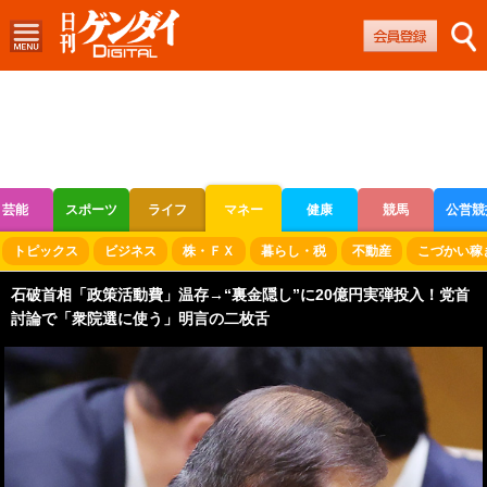
芸能
スポーツ
ライフ
マネー
健康
競馬
公営競
ボートレース
競輪
オートレース
トピックス
ビジネス
株・ＦＸ
暮らし・税
不動産
こづかい稼
石破首相「政策活動費」温存→“裏金隠し”に20億円実弾投入！党首
討論で「衆院選に使う」明言の二枚舌