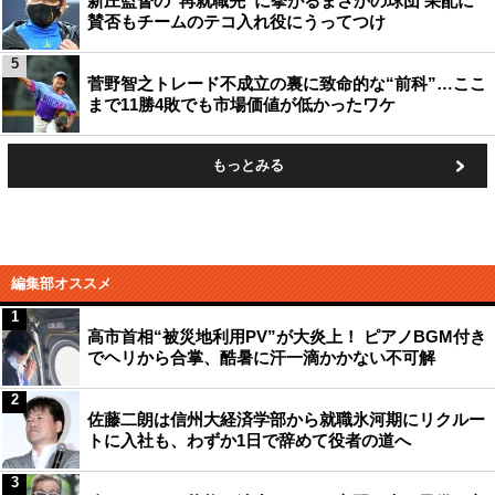
新庄監督の“再就職先”に挙がるまさかの球団 采配に
賛否もチームのテコ入れ役にうってつけ
5
菅野智之トレード不成立の裏に致命的な“前科”…ここ
まで11勝4敗でも市場価値が低かったワケ
もっとみる
編集部オススメ
1
高市首相“被災地利用PV”が大炎上！ ピアノBGM付き
でヘリから合掌、酷暑に汗一滴かかない不可解
2
佐藤二朗は信州大経済学部から就職氷河期にリクルー
トに入社も、わずか1日で辞めて役者の道へ
3