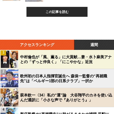
この記事を読む
アクセスランキング
週間
1
中村倫也が「風、薫る」に大貢献…妻・水卜麻美アナ
との「ずっと仲良く」「にこやかな」近況
2
欧州初の日本人指揮官誕生へ 森保一監督の“再就職
先”は「ベルギー1部の日系クラブ」一択か
3
萩本欽一〈34〉私の“運”論 大谷翔平のカネを使い込
んだ通訳に「小さな声で『ありがとう』」
4