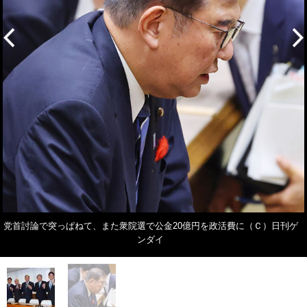
党首討論で突っぱねて、また衆院選で公金20億円を政活費に（Ｃ）日刊ゲ
ンダイ