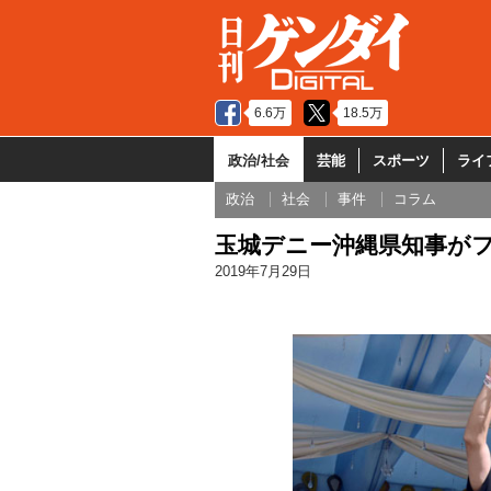
6.6万
18.5万
政治/社会
芸能
スポーツ
ライ
政治
社会
事件
コラム
玉城デニー沖縄県知事がフ
2019年7月29日