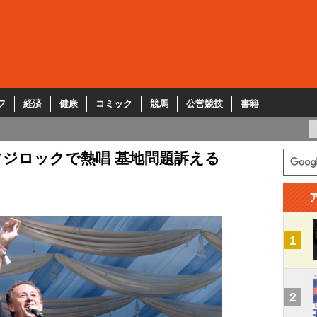
フ
経済
健康
コミック
競馬
公営競技
書籍
ジロックで熱唱 基地問題訴える
1
2