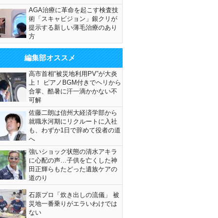
AGA治療に革命を起こす検査技
術「スキャビジョン」銀クリが
提示する新しい薄毛治療のあり
方
編集部オススメ
高市首相“被災地利用PV”が大炎
上！ ピアノBGM付きでヘリから
合掌、酷暑に汗一滴かかない不
可解
佐藤二朗は信州大経済学部から
就職氷河期にリクルートに入社
も、わずか1日で辞めて役者の道
へ
強いショック状態の清水アキラ
に心配の声…子供を亡くした神
田正輝らもたどった遺族ケアの
道のり
石原プロ「炊き出しの流儀」 被
災地一番乗りがエラいわけでは
ない