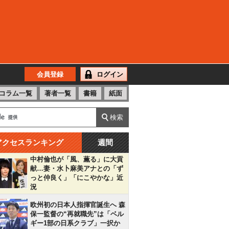
会員登録
ログイン
コラム一覧
著者一覧
書籍
紙面
アクセスランキング
週間
中村倫也が「風、薫る」に大貢
献…妻・水卜麻美アナとの「ず
っと仲良く」「にこやかな」近
況
欧州初の日本人指揮官誕生へ 森
保一監督の“再就職先”は「ベル
ギー1部の日系クラブ」一択か