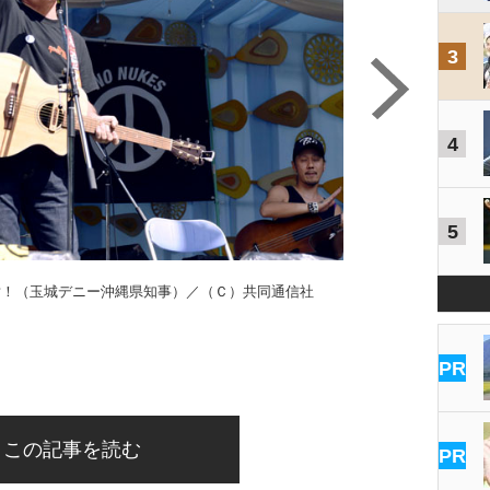
3
4
5
対！（玉城デニー沖縄県知事）／（Ｃ）共同通信社
PR
この記事を読む
PR