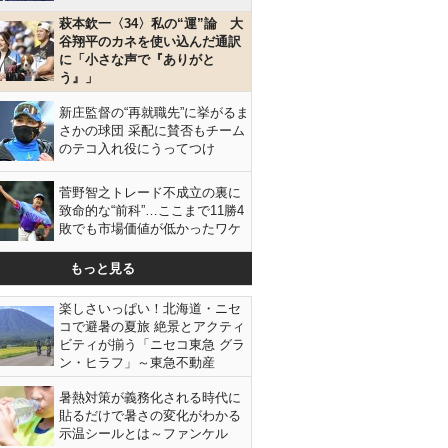
萩本欽一〈34〉私の“運”論 大
谷翔平のカネを使い込んだ通訳
に「小さな声で『ありがと
う』」
新庄監督の“再就職先”に挙がるま
さかの球団 采配に賛否もチーム
のテコ入れ役にうってつけ
菅野智之トレード不成立の裏に
致命的な“前科”…ここまで11勝4
敗でも市場価値が低かったワケ
もっと見る
楽しさいっぱい！北海道・ニセ
コで避暑の夏旅 絶景とアクティ
ビティが揃う「ニセコ東急 グラ
ン・ヒラフ」～東急不動産
暑熱対策が義務化される時代に
貼るだけで暑さの変化がわかる
示温シールとは～ファンケル