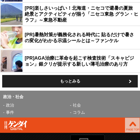
[PR]楽しさいっぱい！北海道・ニセコで避暑の夏旅
絶景とアクティビティが揃う「ニセコ東急 グラン・ヒ
ラフ」～東急不動産
[PR]暑熱対策が義務化される時代に 貼るだけで暑さ
の変化がわかる示温シールとは～ファンケル
[PR]AGA治療に革命を起こす検査技術「スキャビジ
ョン」銀クリが提示する新しい薄毛治療のあり方
もっとみる
政治・社会
政治
社会
事件
コラム