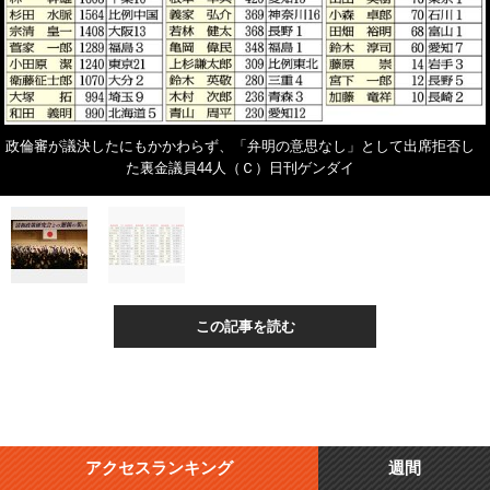
政倫審が議決したにもかかわらず、「弁明の意思なし」として出席拒否し
た裏金議員44人（Ｃ）日刊ゲンダイ
この記事を読む
アクセスランキング
週間