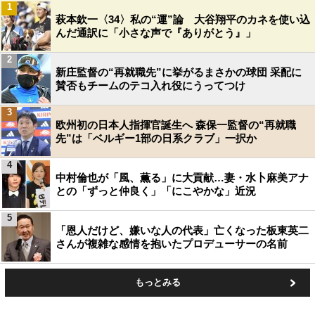
1
萩本欽一〈34〉私の“運”論 大谷翔平のカネを使い込
んだ通訳に「小さな声で『ありがとう』」
2
新庄監督の“再就職先”に挙がるまさかの球団 采配に
賛否もチームのテコ入れ役にうってつけ
3
欧州初の日本人指揮官誕生へ 森保一監督の“再就職
先”は「ベルギー1部の日系クラブ」一択か
4
中村倫也が「風、薫る」に大貢献…妻・水卜麻美アナ
との「ずっと仲良く」「にこやかな」近況
5
「恩人だけど、嫌いな人の代表」亡くなった板東英二
さんが複雑な感情を抱いたプロデューサーの名前
もっとみる