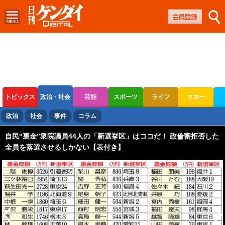
トピックス
政治・社会
芸能
スポーツ
ライフ
マネー
ボートレース
競輪
オートレース
政治
社会
事件
コラム
自民“裏金”衆院議員44人の「新選挙区」はココだ！ 政倫審拒否した
全員を落選させるしかない【表付き】