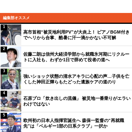
編集部オススメ
1
高市首相“被災地利用PV”が大炎上！ ピアノBGM付き
でヘリから合掌、酷暑に汗一滴かかない不可解
2
佐藤二朗は信州大経済学部から就職氷河期にリクルー
トに入社も、わずか1日で辞めて役者の道へ
3
強いショック状態の清水アキラに心配の声…子供を亡
くした神田正輝らもたどった遺族ケアの道のり
4
石原プロ「炊き出しの流儀」 被災地一番乗りがエラい
わけではない
5
欧州初の日本人指揮官誕生へ 森保一監督の“再就職
先”は「ベルギー1部の日系クラブ」一択か