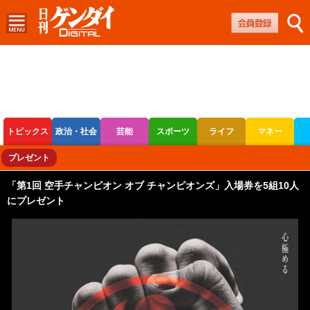
トピックス
政治・社会
芸能
スポーツ
ライフ
マネー
ボートレース
競輪
オートレース
プレゼント
「第1回 空手チャンピオン オブ チャンピオンズ」入場券を5組10人
にプレゼント