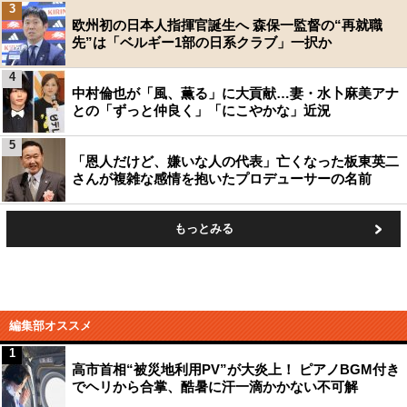
3
欧州初の日本人指揮官誕生へ 森保一監督の“再就職
先”は「ベルギー1部の日系クラブ」一択か
4
中村倫也が「風、薫る」に大貢献…妻・水卜麻美アナ
との「ずっと仲良く」「にこやかな」近況
5
「恩人だけど、嫌いな人の代表」亡くなった板東英二
さんが複雑な感情を抱いたプロデューサーの名前
もっとみる
編集部オススメ
1
高市首相“被災地利用PV”が大炎上！ ピアノBGM付き
でヘリから合掌、酷暑に汗一滴かかない不可解