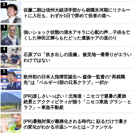
2
佐藤二朗は信州大経済学部から就職氷河期にリクルー
トに入社も、わずか1日で辞めて役者の道へ
3
強いショック状態の清水アキラに心配の声…子供を亡
くした神田正輝らもたどった遺族ケアの道のり
4
石原プロ「炊き出しの流儀」 被災地一番乗りがエラい
わけではない
5
欧州初の日本人指揮官誕生へ 森保一監督の“再就職
先”は「ベルギー1部の日系クラブ」一択か
[PR]楽しさいっぱい！北海道・ニセコで避暑の夏旅
絶景とアクティビティが揃う「ニセコ東急 グラン・ヒ
ラフ」～東急不動産
[PR]暑熱対策が義務化される時代に 貼るだけで暑さ
の変化がわかる示温シールとは～ファンケル