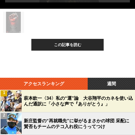
この記事を読む
アクセスランキング
週間
1
萩本欽一〈34〉私の“運”論 大谷翔平のカネを使い込
んだ通訳に「小さな声で『ありがとう』」
2
新庄監督の“再就職先”に挙がるまさかの球団 采配に
賛否もチームのテコ入れ役にうってつけ