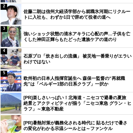
2
佐藤二朗は信州大経済学部から就職氷河期にリクルー
トに入社も、わずか1日で辞めて役者の道へ
3
強いショック状態の清水アキラに心配の声…子供を亡
くした神田正輝らもたどった遺族ケアの道のり
4
石原プロ「炊き出しの流儀」 被災地一番乗りがエラい
わけではない
5
欧州初の日本人指揮官誕生へ 森保一監督の“再就職
先”は「ベルギー1部の日系クラブ」一択か
[PR]楽しさいっぱい！北海道・ニセコで避暑の夏旅
絶景とアクティビティが揃う「ニセコ東急 グラン・ヒ
ラフ」～東急不動産
[PR]暑熱対策が義務化される時代に 貼るだけで暑さ
の変化がわかる示温シールとは～ファンケル