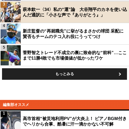
3
萩本欽一〈34〉私の“運”論 大谷翔平のカネを使い込
んだ通訳に「小さな声で『ありがとう』」
4
新庄監督の“再就職先”に挙がるまさかの球団 采配に
賛否もチームのテコ入れ役にうってつけ
5
菅野智之トレード不成立の裏に致命的な“前科”…ここ
まで11勝4敗でも市場価値が低かったワケ
もっとみる
編集部オススメ
1
高市首相“被災地利用PV”が大炎上！ ピアノBGM付き
でヘリから合掌、酷暑に汗一滴かかない不可解