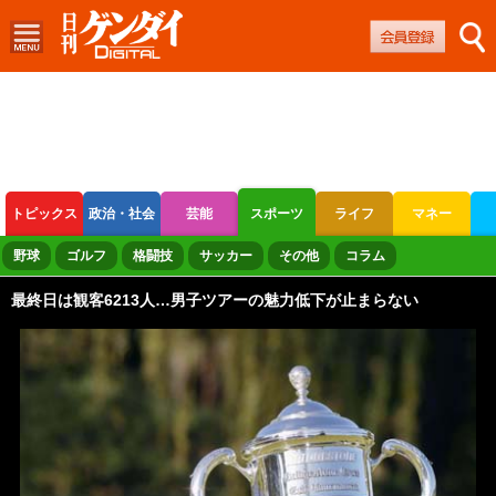
トピックス
政治・社会
芸能
スポーツ
ライフ
マネー
ボートレース
競輪
オートレース
野球
ゴルフ
格闘技
サッカー
その他
コラム
最終日は観客6213人…男子ツアーの魅力低下が止まらない