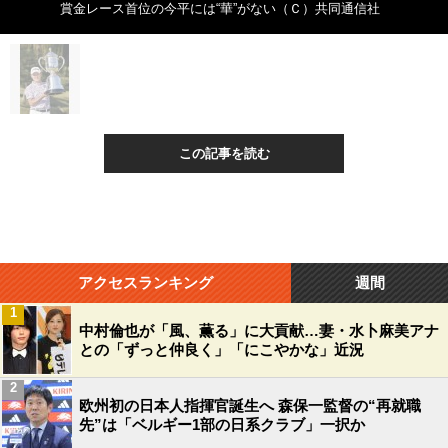
賞金レース首位の今平には“華”がない（Ｃ）共同通信社
この記事を読む
アクセスランキング
週間
1
中村倫也が「風、薫る」に大貢献…妻・水卜麻美アナ
との「ずっと仲良く」「にこやかな」近況
2
欧州初の日本人指揮官誕生へ 森保一監督の“再就職
先”は「ベルギー1部の日系クラブ」一択か