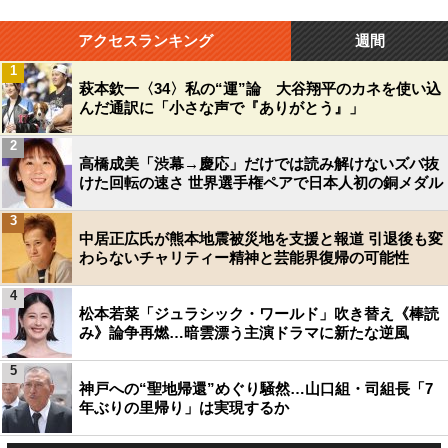
アクセスランキング
週間
1
萩本欽一〈34〉私の“運”論 大谷翔平のカネを使い込
んだ通訳に「小さな声で『ありがとう』」
2
高橋成美「渋幕→慶応」だけでは読み解けないズバ抜
けた回転の速さ 世界選手権ペアで日本人初の銅メダル
3
中居正広氏が熊本地震被災地を支援と報道 引退後も変
わらないチャリティー精神と芸能界復帰の可能性
4
松本若菜「ジュラシック・ワールド」吹き替え《棒読
み》論争再燃…暗雲漂う主演ドラマに新たな逆風
5
神戸への“聖地帰還”めぐり騒然…山口組・司組長「7
年ぶりの里帰り」は実現するか