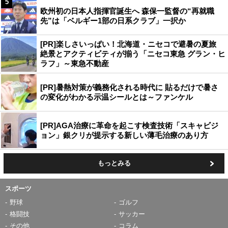
5
欧州初の日本人指揮官誕生へ 森保一監督の“再就職
先”は「ベルギー1部の日系クラブ」一択か
[PR]楽しさいっぱい！北海道・ニセコで避暑の夏旅
絶景とアクティビティが揃う「ニセコ東急 グラン・ヒ
ラフ」～東急不動産
[PR]暑熱対策が義務化される時代に 貼るだけで暑さ
の変化がわかる示温シールとは～ファンケル
[PR]AGA治療に革命を起こす検査技術「スキャビジ
ョン」銀クリが提示する新しい薄毛治療のあり方
もっとみる
スポーツ
野球
ゴルフ
格闘技
サッカー
その他
コラム