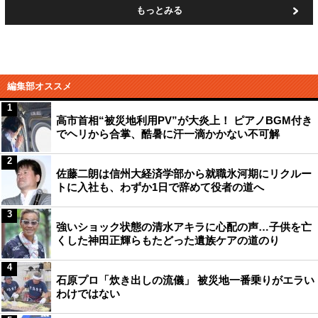
もっとみる
編集部オススメ
1
高市首相“被災地利用PV”が大炎上！ ピアノBGM付き
でヘリから合掌、酷暑に汗一滴かかない不可解
2
佐藤二朗は信州大経済学部から就職氷河期にリクルー
トに入社も、わずか1日で辞めて役者の道へ
3
強いショック状態の清水アキラに心配の声…子供を亡
くした神田正輝らもたどった遺族ケアの道のり
4
石原プロ「炊き出しの流儀」 被災地一番乗りがエラい
わけではない