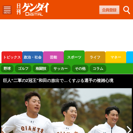
トピックス
政治・社会
芸能
スポーツ
ライフ
マネー
ボートレース
競輪
オートレース
野球
ゴルフ
格闘技
サッカー
その他
コラム
巨人“二軍の2冠王”和田の放出で…くすぶる選手の複雑心境