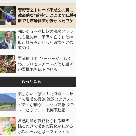
菅野智之トレード不成立の裏に
致命的な“前科”…ここまで11勝4
敗でも市場価値が低かったワケ
強いショック状態の清水アキラ
に心配の声…子供を亡くした神
田正輝らもたどった遺族ケアの
道のり
腎臓病（4）ソーセージ、ちく
わ、プロセスチーズの取り過ぎ
が腎機能を低下させる
もっと見る
楽しさいっぱい！北海道・ニセ
コで避暑の夏旅 絶景とアクティ
ビティが揃う「ニセコ東急 グラ
ン・ヒラフ」～東急不動産
暑熱対策が義務化される時代に
貼るだけで暑さの変化がわかる
示温シールとは～ファンケル