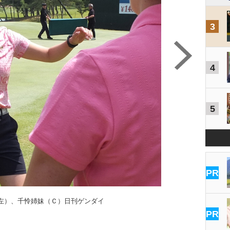
3
4
5
PR
左）、千怜姉妹（Ｃ）日刊ゲンダイ
PR