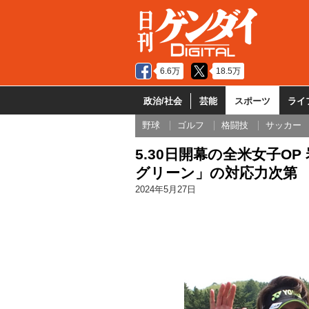
6.6万
18.5万
政治/社会
芸能
スポーツ
ライ
野球
ゴルフ
格闘技
サッカー
5.30日開幕の全米女子O
グリーン」の対応力次第
2024年5月27日