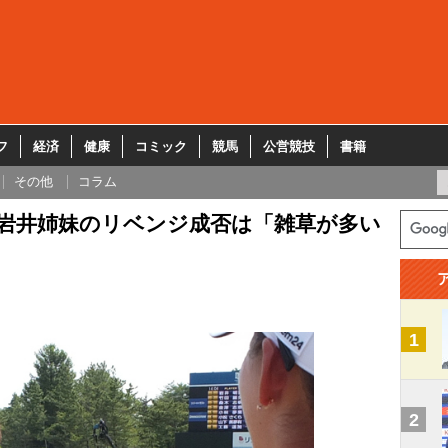
フ
経済
健康
コミック
競馬
公営競技
書籍
その他
コラム
P 岩井姉妹のリベンジ成否は「雑草が多い
1
2