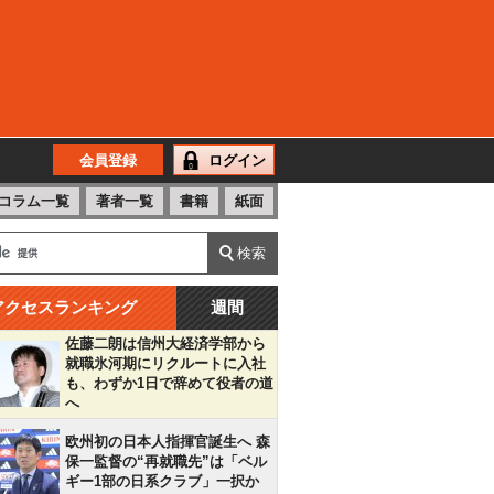
会員登録
ログイン
コラム一覧
著者一覧
書籍
紙面
アクセスランキング
週間
佐藤二朗は信州大経済学部から
就職氷河期にリクルートに入社
も、わずか1日で辞めて役者の道
へ
欧州初の日本人指揮官誕生へ 森
保一監督の“再就職先”は「ベル
ギー1部の日系クラブ」一択か