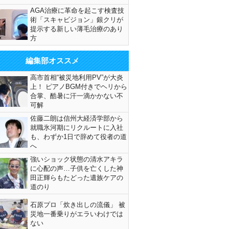
AGA治療に革命を起こす検査技
術「スキャビジョン」銀クリが
提示する新しい薄毛治療のあり
方
編集部オススメ
高市首相“被災地利用PV”が大炎
上！ ピアノBGM付きでヘリから
合掌、酷暑に汗一滴かかない不
可解
佐藤二朗は信州大経済学部から
就職氷河期にリクルートに入社
も、わずか1日で辞めて役者の道
へ
強いショック状態の清水アキラ
に心配の声…子供を亡くした神
田正輝らもたどった遺族ケアの
道のり
石原プロ「炊き出しの流儀」 被
災地一番乗りがエラいわけでは
ない