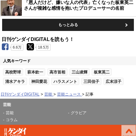
「恩人だけど、嫌いな人の代表」亡くなった板東英二
さんが複雑な感情を抱いたプロデューサーの名前
もっとみる
日刊ゲンダイDIGITALを読もう！
6.6万
18.5万
人気キーワード
高校野球
萩本欽一
高市首相
三山凌輝
板東英二
清水アキラ
神田愛花
ハラスメント
三田佳子
広末涼子
日刊ゲンダイDIGITAL
芸能
芸能ニュース
記事
芸能
芸能
グラビア
コラム