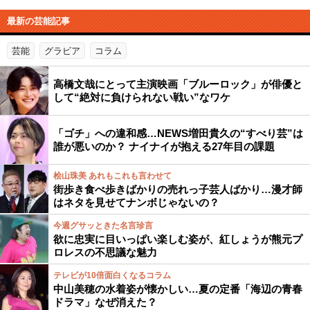
最新の芸能記事
芸能
グラビア
コラム
高橋文哉にとって主演映画「ブルーロック」が俳優と
して“絶対に負けられない戦い”なワケ
「ゴチ」への違和感…NEWS増田貴久の“すべり芸”は
誰が悪いのか？ ナイナイが抱える27年目の課題
桧山珠美 あれもこれも言わせて
街歩き食べ歩きばかりの売れっ子芸人ばかり…漫才師
はネタを見せてナンボじゃないの？
今週グサッときた名言珍言
欲に忠実に目いっぱい楽しむ姿が、紅しょうが熊元プ
ロレスの不思議な魅力
テレビが10倍面白くなるコラム
中山美穂の水着姿が懐かしい…夏の定番「海辺の青春
ドラマ」なぜ消えた？