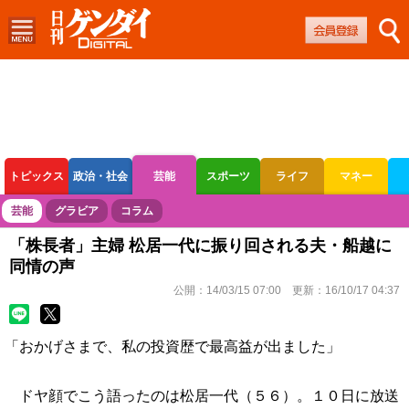
トピックス
政治・社会
芸能
スポーツ
ライフ
マネー
ボートレース
競輪
オートレース
芸能
グラビア
コラム
「株長者」主婦 松居一代に振り回される夫・船越に
同情の声
公開：
14/03/15 07:00
更新：
16/10/17 04:37
「おかげさまで、私の投資歴で最高益が出ました」
ドヤ顔でこう語ったのは松居一代（５６）。１０日に放送