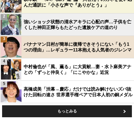
んだ通訳に「小さな声で『ありがとう』」
2
強いショック状態の清水アキラに心配の声…子供を亡
くした神田正輝らもたどった遺族ケアの道のり
3
バナナマン日村が簡単に復帰できそうにない「もう1
つの理由」…レギュラー11本抱える人気者のジレンマ
4
中村倫也が「風、薫る」に大貢献…妻・水卜麻美アナ
との「ずっと仲良く」「にこやかな」近況
5
高橋成美「渋幕→慶応」だけでは読み解けないズバ抜
けた回転の速さ 世界選手権ペアで日本人初の銅メダル
もっとみる