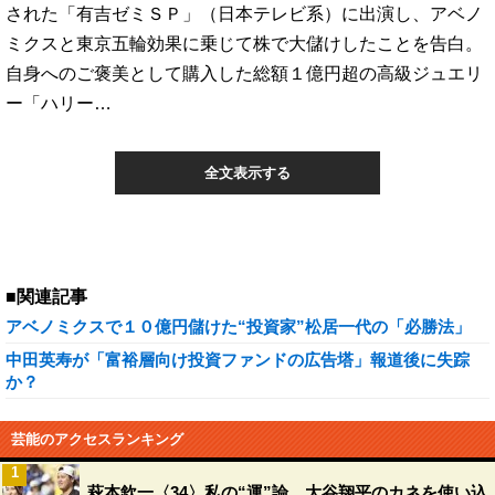
された「有吉ゼミＳＰ」（日本テレビ系）に出演し、アベノ
ミクスと東京五輪効果に乗じて株で大儲けしたことを告白。
自身へのご褒美として購入した総額１億円超の高級ジュエリ
ー「ハリー…
全文表示する
■関連記事
アベノミクスで１０億円儲けた“投資家”松居一代の「必勝法」
中田英寿が「富裕層向け投資ファンドの広告塔」報道後に失踪
か？
芸能のアクセスランキング
1
萩本欽一〈34〉私の“運”論 大谷翔平のカネを使い込