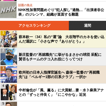
話題の焦点
NHK性加害問題めぐり"犯人探し”過熱…「出演者非公
表」のジレンマ、組織が直面する難題
アクセスランキング
週間
1
萩本欽一〈34〉私の“運”論 大谷翔平のカネを使い込
んだ通訳に「小さな声で『ありがとう』」
2
新庄監督の“再就職先”に挙がるまさかの球団 采配に
賛否もチームのテコ入れ役にうってつけ
3
欧州初の日本人指揮官誕生へ 森保一監督の“再就職
先”は「ベルギー1部の日系クラブ」一択か
4
中村倫也が「風、薫る」に大貢献…妻・水卜麻美アナ
との「ずっと仲良く」「にこやかな」近況
5