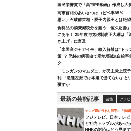
国民栄誉賞で「高市PR動画」作成し大
高市首相のあいさつはコピペ率85％…
思い」石破前首相・愛子内親王とは絶望
食料品の消費減税分を賄う「恒久財源」
にある！ 25年度与党税制改正大綱は「
き上げ」に言及
「米国産ジャガイモ」輸入解禁は“トラ
策”？ 恐怖の病害虫で産地壊滅&自給率
ク
「ミシガンのマムダニ」が民主党上院予
利 「急進左派では本選で勝てない」と
覆すか
最新の芸能記事
芸能
グラビ
テレビ局に代わり勝手に「情報
フジテレビ、日本テレビ
と社内トラブルがあった
NHKの対応はどう見ま