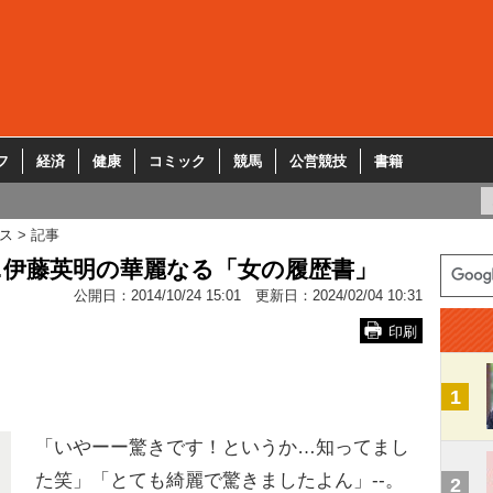
フ
経済
健康
コミック
競馬
公営競技
書籍
ス
記事
…伊藤英明の華麗なる「女の履歴書」
公開日：
2014/10/24 15:01
更新日：
2024/02/04 10:31
印刷
1
「いやーー驚きです！というか…知ってまし
た笑」「とても綺麗で驚きましたよん」--。
2