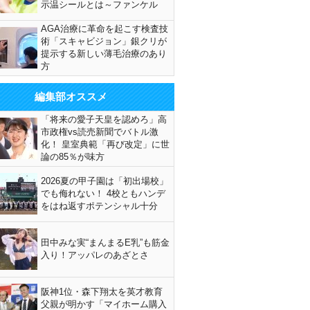
示温シールとは～ファンケル
AGA治療に革命を起こす検査技
術「スキャビジョン」銀クリが
提示する新しい薄毛治療のあり
方
編集部オススメ
「将来の愛子天皇を認めろ」高
市政権vs読売新聞でバトル激
化！ 皇室典範「再び改定」に世
論の85％が味方
2026夏の甲子園は「初出場校」
でも侮れない！ 4校ともハンデ
をはね返すポテンシャル十分
田中みな実“まんまるE乳”も筋金
入り！アッパレのあざとさ
阪神1位・森下翔太を英才教育
父親が明かす「マイホーム購入