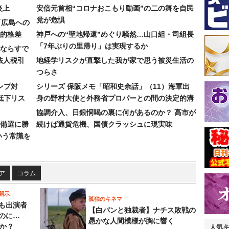
炎上
安倍元首相“コロナおこもり動画”の二の舞を自民
党が危惧
「広島への
的格差
神戸への“聖地帰還”めぐり騒然…山口組・司組長
「7年ぶりの里帰り」は実現するか
ならすで
法人税引
地経学リスクが直撃した我が家で思う被災生活の
つらさ
ンプ対
シリーズ 保阪メモ「昭和史余話」（11）海軍出
低下リス
身の野村大使と外務省プロパーとの間の決定的溝
協調介入、日銀恫喝の裏に何があるのか？ 高市が
備選に勝
続けば通貨危機、国債クラッシュに現実味
いう常識を
ア
コラム
開示」
孤独のキネマ
も出演者
【白パンと独裁者】ナチス敗戦の
のに…
愚かな人間模様が胸に響く
すか？
人気