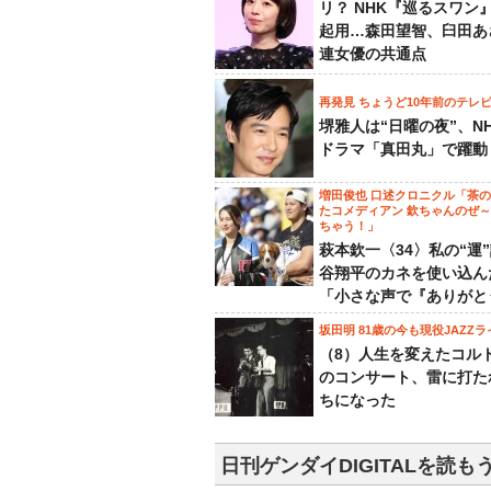
リ？ NHK『巡るスワン
起用…森田望智、臼田あ
連女優の共通点
再発見 ちょうど10年前のテレ
堺雅人は“日曜の夜”、N
ドラマ「真田丸」で躍動
増田俊也 口述クロニクル「茶
たコメディアン 欽ちゃんのぜ
ちゃう！」
萩本欽一〈34〉私の“運
谷翔平のカネを使い込ん
「小さな声で『ありがと
坂田明 81歳の今も現役JAZZラ
（8）人生を変えたコル
のコンサート、雷に打た
ちになった
日刊ゲンダイDIGITALを読も