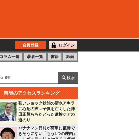
会員登録
ログイン
コラム一覧
著者一覧
書籍
紙面
芸能のアクセスランキング
強いショック状態の清水アキラ
に心配の声…子供を亡くした神
田正輝らもたどった遺族ケアの
道のり
バナナマン日村が簡単に復帰で
きそうにない「もう1つの理由」