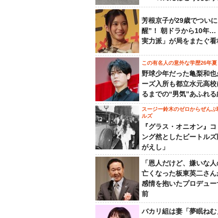
芳根京子が29歳でついに
醒”！ 朝ドラから10年
実力派」が局をまたぐ看
この有名人の意外な学歴26年夏
野球少年だった亀梨和也
ーズ入所も都立水元高校
るまでの“男気”あふれる
スージー鈴木のゼロからぜんぶ
ルズ
『グラス・オニオン』コ
ング然としたビートルズ
がえし」
「恩人だけど、嫌いな人
亡くなった板東英二さん
感情を抱いたプロデュー
前
バカリ組は妻「夢眠ねむ