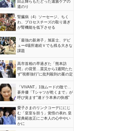
田正輝らもたどった遺族ケアの
道のり
腎臓病（4）ソーセージ、ちく
わ、プロセスチーズの取り過ぎ
が腎機能を低下させる
「最強の新弟子」旭富士、デビ
ュー4場所連続Ｖでも残る大きな
課題
高市首相の早過ぎた「熊本訪
問」の背景…震災から1週間たた
ず“視察強行”に批判殺到の案の定
「VIVANT」1強ムードの陰で…
蒼井優「Tシャツが乾くまで」が
呼び覚ます"連ドラ本来の快感"
愛子さまのリンクコーデににじ
む「皇室を担う」覚悟の表れ 皇
室典範改正にご本人の心中やい
かに