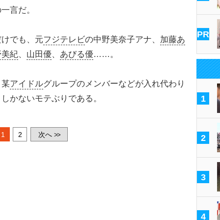
一言だ。
PR
けでも、元
フジテレビ
の中野美奈子アナ、
加藤あ
野美紀
、
山田優
、
あびる優
……。
、某
アイドル
グループのメンバーなどが入れ代わり
うしかないモテぶりである。
1
1
2
次へ
>>
2
3
4