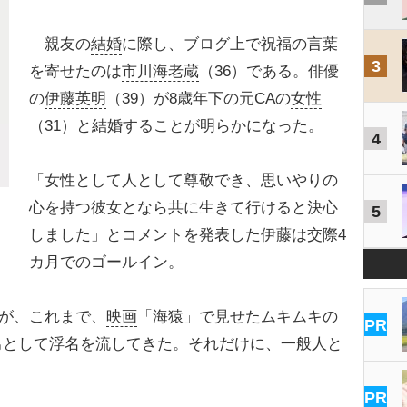
親友の
結婚
に際し、ブログ上で祝福の言葉
3
を寄せたのは
市川海老蔵
（36）である。俳優
の
伊藤英明
（39）が8歳年下の元CAの
女性
（31）と結婚することが明らかになった。
4
「女性として人として尊敬でき、思いやりの
心を持つ彼女となら共に生きて行けると決心
5
しました」とコメントを発表した伊藤は交際4
カ月でのゴールイン。
だが、これまで、
映画
「海猿」で見せたムキムキの
PR
男として浮名を流してきた。それだけに、一般人と
PR