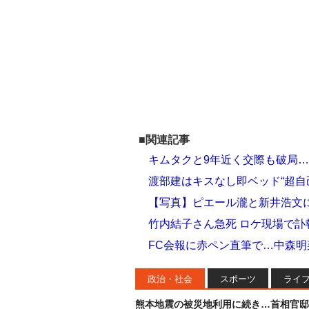
■関連記事
キムタクと9年近く交際も破局…
渡部建はキスなし即ベッド“超自己
【写真】ピエール瀧と新井浩文に
竹内結子さん急死 ロケ現場で
FC会報に赤ペン直筆で…中森明
政治・社会
スポーツ
ライ
熊本地震の被災地利用に続き…首相官邸