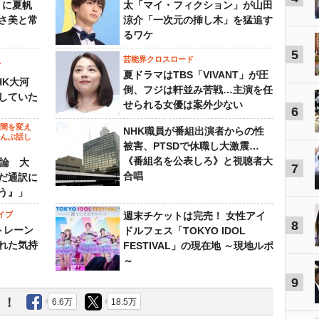
』に夏帆
太「マイ・フィクション」が山田
さ美と常
涼介「一次元の挿し木」を猛追す
るワケ
5
芸能界クロスロード
ビ
夏ドラマはTBS「VIVANT」が圧
HK大河
倒、フジは軒並み苦戦…主演を任
していた
せられる女優は案外少ない
6
の間を変え
NHK職員が番組出演者からの性
～んぶ話し
被害、PTSDで休職し大激震…
《番組名を公表しろ》と視聴者大
”論 大
7
合唱
だ通訳に
う』」
イブ
週末チケットは完売！ 女性アイ
8
トレーン
ドルフェス「TOKYO IDOL
れた気持
FESTIVAL」の現在地 ～現地ルポ
～
9
う！
6.6万
18.5万