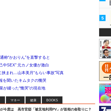
5
通称“かおりん”を直撃すると
中SEX” 元カノ女優が激白
挟まれ…山本美月“もらい事故”写真
訃報を聞いたキムタクの慟哭
菜が綴った“慟哭”の現在地
フ
マネー
健康
BOOKS
が今度は
高市官邸「被災地利用PV」が首相の命取りに？