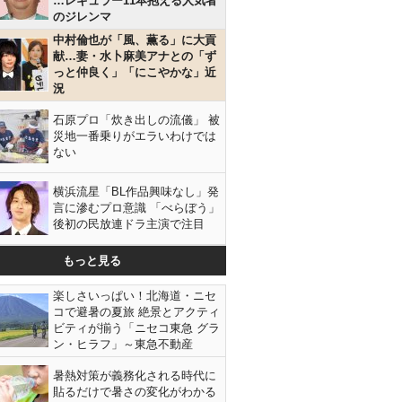
…レギュラー11本抱える人気者
のジレンマ
中村倫也が「風、薫る」に大貢
献…妻・水卜麻美アナとの「ず
っと仲良く」「にこやかな」近
況
石原プロ「炊き出しの流儀」 被
災地一番乗りがエラいわけでは
ない
横浜流星「BL作品興味なし」発
言に滲むプロ意識 「べらぼう」
後初の民放連ドラ主演で注目
もっと見る
楽しさいっぱい！北海道・ニセ
コで避暑の夏旅 絶景とアクティ
ビティが揃う「ニセコ東急 グラ
ン・ヒラフ」～東急不動産
暑熱対策が義務化される時代に
貼るだけで暑さの変化がわかる