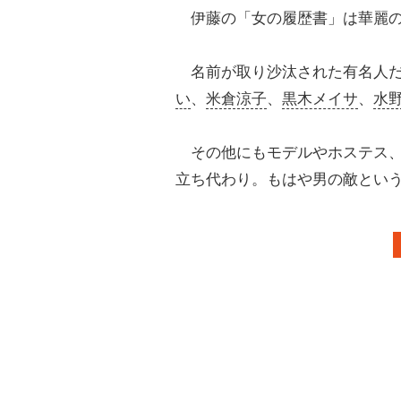
伊藤の「女の履歴書」は華麗の
名前が取り沙汰された有名人だ
い
、
米倉涼子
、
黒木メイサ
、
水
その他にもモデルやホステス
立ち代わり。もはや男の敵とい