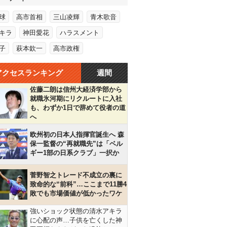
球
高市首相
三山凌輝
青木歌音
キラ
神田愛花
ハラスメント
子
萩本欽一
高市政権
アクセスランキング
週間
佐藤二朗は信州大経済学部から
就職氷河期にリクルートに入社
も、わずか1日で辞めて役者の道
へ
欧州初の日本人指揮官誕生へ 森
保一監督の“再就職先”は「ベル
ギー1部の日系クラブ」一択か
菅野智之トレード不成立の裏に
致命的な“前科”…ここまで11勝4
敗でも市場価値が低かったワケ
強いショック状態の清水アキラ
に心配の声…子供を亡くした神