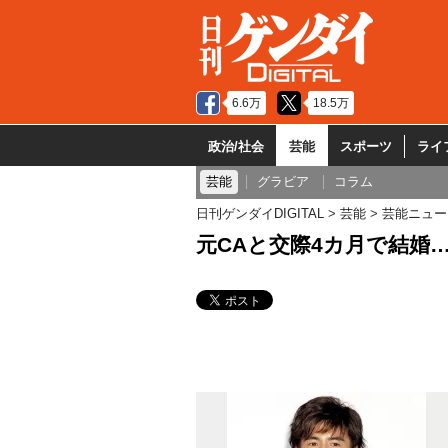
6.6万
18.5万
政治/社会
芸能
スポーツ
ライ
芸能
グラビア
コラム
日刊ゲンダイDIGITAL
芸能
芸能ニュー
元CAと交際4カ月で結婚