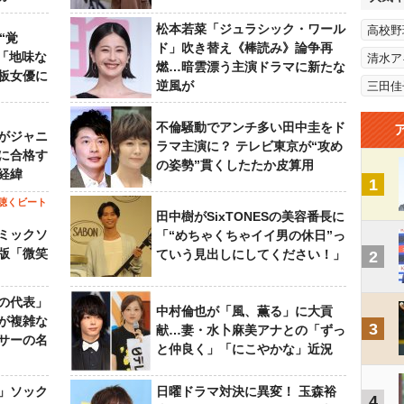
松本若菜「ジュラシック・ワール
高校野
“覚
ド」吹き替え《棒読み》論争再
…「地味な
清水ア
燃…暗雲漂う主演ドラマに新たな
板女優に
逆風が
三田佳
不倫騒動でアンチ多い田中圭をド
がジャニ
ラマ主演に？ テレビ東京が“攻め
に合格す
の姿勢”貫くしたたか皮算用
経緯
1
聴くビート
田中樹がSixTONESの美容番長に
ミックソ
「“めちゃくちゃイイ男の休日”っ
版「微笑
ていう見出しにしてください！」
2
の代表」
中村倫也が「風、薫る」に大貢
が複雑な
3
献…妻・水卜麻美アナとの「ずっ
サーの名
と仲良く」「にこやかな」近況
」ソック
日曜ドラマ対決に異変！ 玉森裕
4