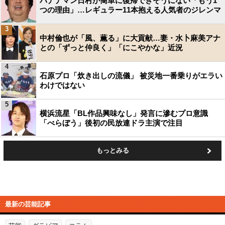
バナナマン日村が簡単に復帰できそうにない「もう1
つの理由」…レギュラー11本抱える人気者のジレンマ
3
中村倫也が「風、薫る」に大貢献…妻・水卜麻美アナ
との「ずっと仲良く」「にこやかな」近況
4
石原プロ「炊き出しの流儀」 被災地一番乗りがエラい
わけではない
5
横浜流星「BL作品興味なし」発言に滲むプロ意識
「べらぼう」後初の民放連ドラ主演で注目
もっとみる
最新の芸能記事