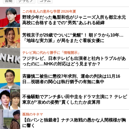
芸能
グラビア
コラム
この有名人の意外な学歴 2026年夏
野球少年だった亀梨和也がジャニーズ入所も都立水元
高校に合格するまでの“男気”あふれる経緯
芳根京子が29歳でついに“覚醒”！ 朝ドラから10年…
「地味な実力派」が局をまたぐ看板女優に
テレビ局に代わり勝手に「情報開示」
フジテレビ、日本テレビも出演者と社内トラブルがあ
ったのに…NHKの対応はどう見ますか？
斉藤慎二被告に懲役7年求刑、運命の判決は11月16
日…視聴者の関心は執行猶予の有無に集中
不倫騒動でアンチ多い田中圭をドラマ主演に？ テレビ
東京が“攻めの姿勢”貫くしたたか皮算用
孤独のキネマ
【白パンと独裁者】ナチス敗戦の愚かな人間模様が胸
に響く