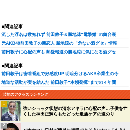
■関連記事
流した浮名は数知れず 前田敦子＆勝地涼“電撃婚”の舞台裏
元AKB48前田敦子の新恋人 勝地涼の「危ない酒グセ」情報
前田敦子に心配の声も 熱愛報道の勝地涼に気になる酒グセ
■関連記事
前田敦子は密着番組で好感度UP 明暗分けるAKB卒業生の今
地道な活動が実を結んだ 前田敦子“本領発揮”までの４年間
芸能のアクセスランキング
1
強いショック状態の清水アキラに心配の声…子供を亡
くした神田正輝らもたどった遺族ケアの道のり
2