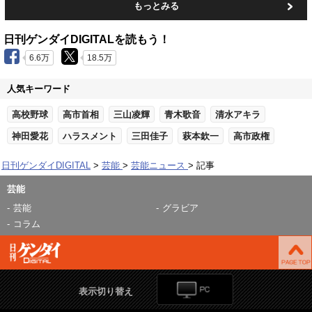
もっとみる
日刊ゲンダイDIGITALを読もう！
6.6万
18.5万
人気キーワード
高校野球
高市首相
三山凌輝
青木歌音
清水アキラ
神田愛花
ハラスメント
三田佳子
萩本欽一
高市政権
日刊ゲンダイDIGITAL
芸能
芸能ニュース
記事
芸能
芸能
グラビア
コラム
表示切り替え