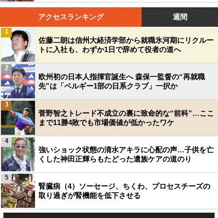
アクセスランキング
週間
1
佐藤二朗は信州大経済学部から就職氷河期にリクルー
トに入社も、わずか1日で辞めて役者の道へ
2
欧州初の日本人指揮官誕生へ 森保一監督の“再就職
先”は「ベルギー1部の日系クラブ」一択か
3
菅野智之トレード不成立の裏に致命的な“前科”…ここ
まで11勝4敗でも市場価値が低かったワケ
4
強いショック状態の清水アキラに心配の声…子供を亡
くした神田正輝らもたどった遺族ケアの道のり
5
腎臓病（4）ソーセージ、ちくわ、プロセスチーズの
取り過ぎが腎機能を低下させる