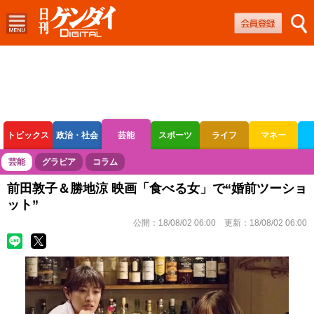
トピックス
政治・社会
芸能
スポーツ
ライフ
マネー
ボートレース
競輪
オートレース
芸能
グラビア
コラム
前田敦子＆勝地涼 映画「食べる女」で“婚前ツーショ
ット”
公開：
18/08/02 06:00
更新：
18/08/02 06:00