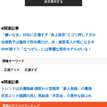
全文表示する
■関連記事
「嫌いな女」10位に広瀬すず “炎上発言”とゴリ押しアダか
仙道敦子は脇役で存在感だが…夫・緒形直人の気になる今
NHK朝ドラ「なつぞら」には華麗な実在モデルがいる！
関連キーワード
広瀬アリス
広瀬すず
■関連記事
トレンドは女優路線 様変わり芸能界「新人発掘」の裏側
沢尻エリカ復調の兆し 再結成「沢尻会」の意外な顔ぶれ
芸能のアクセスランキング