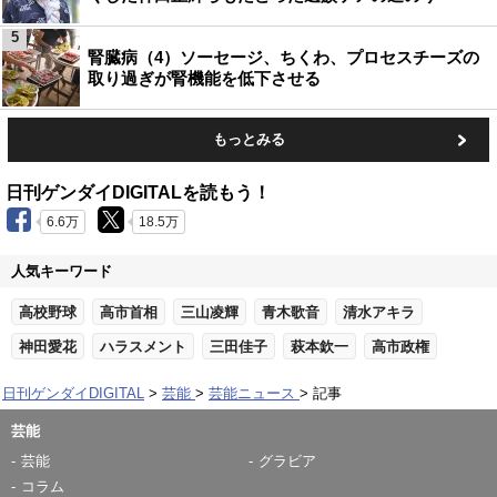
5
腎臓病（4）ソーセージ、ちくわ、プロセスチーズの
取り過ぎが腎機能を低下させる
もっとみる
日刊ゲンダイDIGITALを読もう！
6.6万
18.5万
人気キーワード
高校野球
高市首相
三山凌輝
青木歌音
清水アキラ
神田愛花
ハラスメント
三田佳子
萩本欽一
高市政権
日刊ゲンダイDIGITAL
芸能
芸能ニュース
記事
芸能
芸能
グラビア
コラム