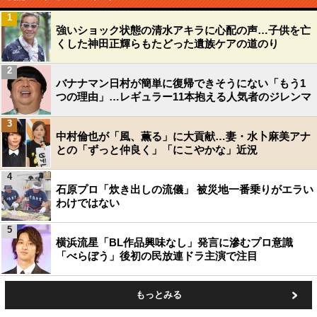
1
強いショック状態の清水アキラに心配の声…子供を亡
くした神田正輝らもたどった遺族ケアの道のり
2
バナナマン日村が簡単に復帰できそうにない「もう1
つの理由」…レギュラー11本抱える人気者のジレンマ
3
中村倫也が「風、薫る」に大貢献…妻・水卜麻美アナ
との「ずっと仲良く」「にこやかな」近況
4
石原プロ「炊き出しの流儀」 被災地一番乗りがエラい
わけではない
5
横浜流星「BL作品興味なし」発言に滲むプロ意識
「べらぼう」後初の民放連ドラ主演で注目
もっとみる