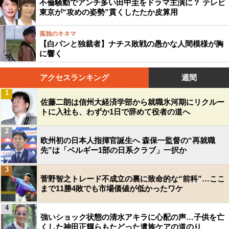
不倫騒動でアンチ多い田中圭をドラマ主演に？ テレビ
東京が“攻めの姿勢”貫くしたたか皮算用
孤独のキネマ
【白パンと独裁者】ナチス敗戦の愚かな人間模様が胸
に響く
アクセスランキング
週間
1
佐藤二朗は信州大経済学部から就職氷河期にリクルー
トに入社も、わずか1日で辞めて役者の道へ
2
欧州初の日本人指揮官誕生へ 森保一監督の“再就職
先”は「ベルギー1部の日系クラブ」一択か
3
菅野智之トレード不成立の裏に致命的な“前科”…ここ
まで11勝4敗でも市場価値が低かったワケ
4
強いショック状態の清水アキラに心配の声…子供を亡
くした神田正輝らもたどった遺族ケアの道のり