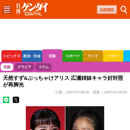
トピックス
政治・社会
芸能
スポーツ
ライフ
マネー
ボートレース
競輪
オートレース
芸能
グラビア
コラム
天然すず&ぶっちゃけアリス 広瀬姉妹キャラ好対照
が再脚光
公開：
19/07/14 06:00
更新：
19/07/14 06:00