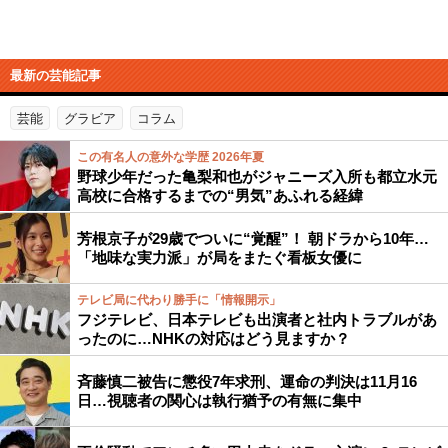
最新の芸能記事
芸能
グラビア
コラム
この有名人の意外な学歴 2026年夏
野球少年だった亀梨和也がジャニーズ入所も都立水元
高校に合格するまでの“男気”あふれる経緯
芳根京子が29歳でついに“覚醒”！ 朝ドラから10年…
「地味な実力派」が局をまたぐ看板女優に
テレビ局に代わり勝手に「情報開示」
フジテレビ、日本テレビも出演者と社内トラブルがあ
ったのに…NHKの対応はどう見ますか？
斉藤慎二被告に懲役7年求刑、運命の判決は11月16
日…視聴者の関心は執行猶予の有無に集中