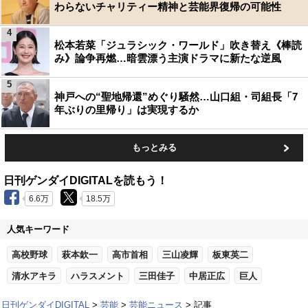
わらないチャリティー精神と芸能界復帰の可能性
4
松本若菜「ジュラシック・ワールド」吹き替え《棒読
み》論争再燃…暗雲漂う主演ドラマに新たな逆風
5
神戸への“聖地帰還”めぐり騒然…山口組・司組長「7
年ぶりの里帰り」は実現するか
もっとみる
日刊ゲンダイDIGITALを読もう！
6.6万
18.5万
人気キーワード
高校野球
萩本欽一
高市首相
三山凌輝
板東英二
清水アキラ
ハラスメント
三田佳子
中居正広
巨人
日刊ゲンダイDIGITAL
芸能
芸能ニュース
記事