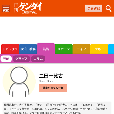
トピックス
政治・社会
芸能
スポーツ
ライフ
マネー
ボートレース
競輪
オートレース
芸能
グラビア
コラム
二田一比古
ジャーナリスト
著者のコラム一覧
福岡県出身。大学卒業後、「微笑」（祥伝社）の記者に。その後、「Ｅｍｍａ」「週刊文
春」（ともに文芸春秋）をはじめ、多くの週刊誌、スポーツ新聞で芸能分野を中心に幅広く
取材、執筆を続ける。フリー転身後はコメンテーターとしても活躍。