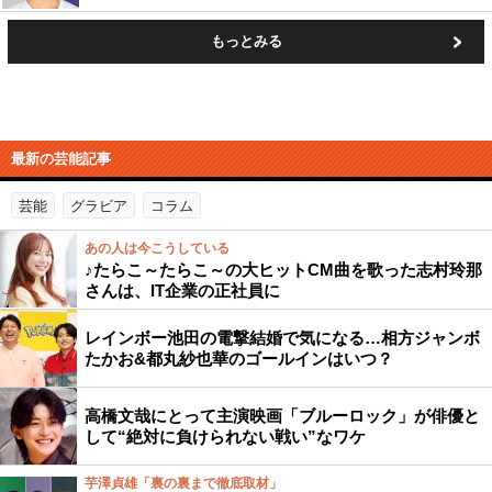
もっとみる
最新の芸能記事
芸能
グラビア
コラム
あの人は今こうしている
♪たらこ～たらこ～の大ヒットCM曲を歌った志村玲那
さんは、IT企業の正社員に
レインボー池田の電撃結婚で気になる…相方ジャンボ
たかお&都丸紗也華のゴールインはいつ？
高橋文哉にとって主演映画「ブルーロック」が俳優と
して“絶対に負けられない戦い”なワケ
芋澤貞雄「裏の裏まで徹底取材」