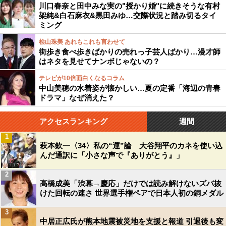
川口春奈と田中みな実の"授かり婚"に続きそうな有村
架純&白石麻衣&黒田みゆ…交際状況と踏み切るタイ
ミング
桧山珠美 あれもこれも言わせて
街歩き食べ歩きばかりの売れっ子芸人ばかり…漫才師
はネタを見せてナンボじゃないの？
テレビが10倍面白くなるコラム
中山美穂の水着姿が懐かしい…夏の定番「海辺の青春
ドラマ」なぜ消えた？
アクセスランキング
週間
1
萩本欽一〈34〉私の“運”論 大谷翔平のカネを使い込
んだ通訳に「小さな声で『ありがとう』」
2
高橋成美「渋幕→慶応」だけでは読み解けないズバ抜
けた回転の速さ 世界選手権ペアで日本人初の銅メダル
3
中居正広氏が熊本地震被災地を支援と報道 引退後も変