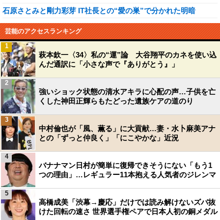
石原さとみと剛力彩芽 IT社長との“愛の巣”で分かれた明暗
芸能のアクセスランキング
1
萩本欽一〈34〉私の“運”論 大谷翔平のカネを使い込
んだ通訳に「小さな声で『ありがとう』」
2
強いショック状態の清水アキラに心配の声…子供を亡
くした神田正輝らもたどった遺族ケアの道のり
3
中村倫也が「風、薫る」に大貢献…妻・水卜麻美アナ
との「ずっと仲良く」「にこやかな」近況
4
バナナマン日村が簡単に復帰できそうにない「もう1
つの理由」…レギュラー11本抱える人気者のジレンマ
5
高橋成美「渋幕→慶応」だけでは読み解けないズバ抜
けた回転の速さ 世界選手権ペアで日本人初の銅メダル