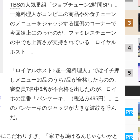
TBS
の人気番組「ジョブチューン2時間SP」。
一流料理人がコンビニの商品や外食チェーン
3
のメニューをジャッジする恒例のコーナーで
今回俎上にのったのが、ファミレスチェーン
の中でも上質さが支持されている「ロイヤル
4
ホスト」。
「ロイヤルホスト×超一流料理人」ではイチ押
5
しメニュー10品のうち7品が合格したものの、
審査員7名中6名が不合格を出したのが、ロイ
ホの定番「パンケーキ」（税込み495円）。こ
審
ャ
のパンケーキのジャッジが大きな波紋を呼ん
PR
だ。
形にこだわりすぎ」「家でも焼けるんじゃないかと
PR