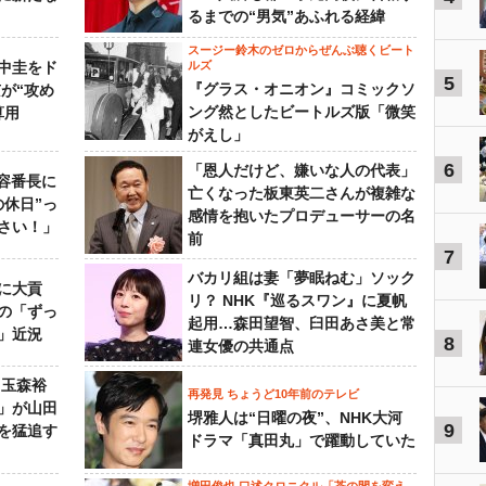
るまでの“男気”あふれる経緯
スージー鈴木のゼロからぜんぶ聴くビート
中圭をド
ルズ
5
『グラス・オニオン』コミックソ
が“攻め
ング然としたビートルズ版「微笑
算用
がえし」
6
「恩人だけど、嫌いな人の代表」
美容番長に
亡くなった板東英二さんが複雑な
の休日”っ
感情を抱いたプロデューサーの名
さい！」
前
7
バカリ組は妻「夢眠ねむ」ソック
に大貢
リ？ NHK『巡るスワン』に夏帆
の「ずっ
起用…森田望智、臼田あさ美と常
」近況
8
連女優の共通点
 玉森裕
再発見 ちょうど10年前のテレビ
」が山田
堺雅人は“日曜の夜”、NHK大河
9
を猛追す
ドラマ「真田丸」で躍動していた