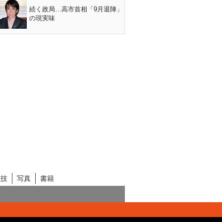
続く政局…高市首相「9月退陣」
の現実味
競技
写真
書籍