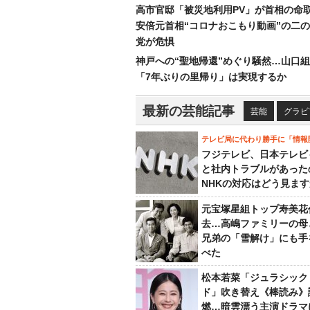
高市官邸「被災地利用PV」が首相の命
安倍元首相“コロナおこもり動画”の二
党が危惧
神戸への“聖地帰還”めぐり騒然…山口
「7年ぶりの里帰り」は実現するか
最新の芸能記事
芸能
グラビ
テレビ局に代わり勝手に「情報
フジテレビ、日本テレビ
と社内トラブルがあった
NHKの対応はどう見ま
元宝塚星組トップ寿美花
去…高嶋ファミリーの母
兄弟の「雪解け」にも手
べた
松本若菜「ジュラシック
ド」吹き替え《棒読み》
燃…暗雲漂う主演ドラマ