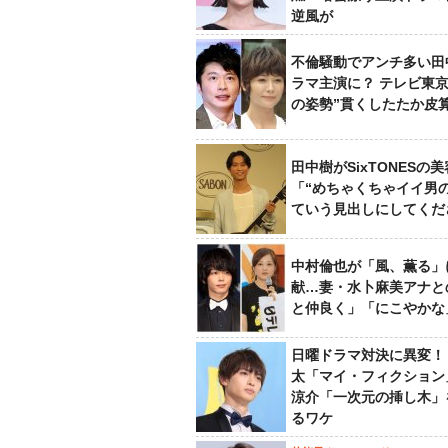
逆風が
不倫騒動でアンチ多い田
ラマ主演に？ テレビ東京
の姿勢”貫くしたたか皮
田中樹がSixTONESの
「“めちゃくちゃイイ男
ていう見出しにしてくだ
中村倫也が「風、薫る」
献…妻・水卜麻美アナと
と仲良く」「にこやかな
日曜ドラマ対決に異変！
太「マイ・フィクション
涼介「一次元の挿し木」
るワケ