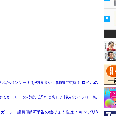
5
されたパンケーキを視聴者が圧倒的に支持！ ロイホの
ろ疲れました」の波紋…遅きに失した恨み節とフリー転
所」ガーシー議員“爆弾”予告の信ぴょう性は？ キンプリ3