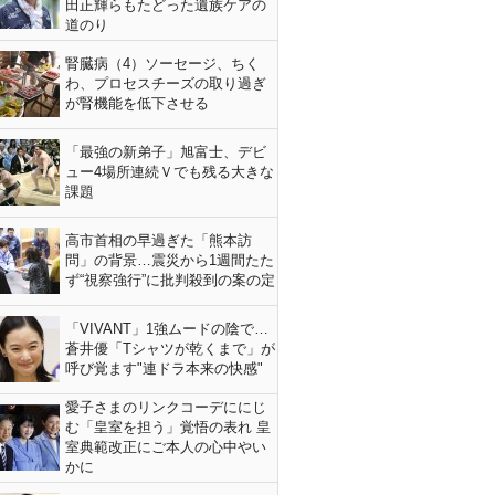
田正輝らもたどった遺族ケアの
道のり
腎臓病（4）ソーセージ、ちく
わ、プロセスチーズの取り過ぎ
が腎機能を低下させる
「最強の新弟子」旭富士、デビ
ュー4場所連続Ｖでも残る大きな
課題
高市首相の早過ぎた「熊本訪
問」の背景…震災から1週間たた
ず“視察強行”に批判殺到の案の定
「VIVANT」1強ムードの陰で…
蒼井優「Tシャツが乾くまで」が
呼び覚ます"連ドラ本来の快感"
愛子さまのリンクコーデににじ
む「皇室を担う」覚悟の表れ 皇
室典範改正にご本人の心中やい
かに