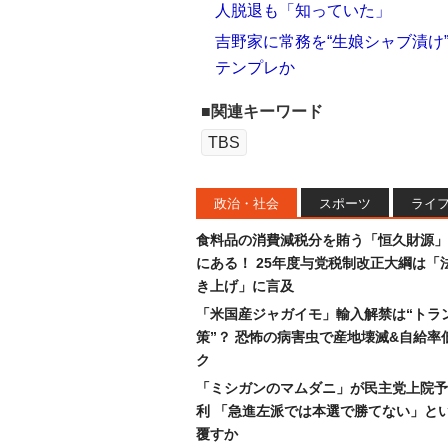
人脱退も「知っていた」
吉野家に常務を“生娘シャブ漬け
テンプレか
■関連キーワード
TBS
政治・社会
スポーツ
ライ
食料品の消費減税分を賄う「恒久財源」
にある！ 25年度与党税制改正大綱は「
き上げ」に言及
「米国産ジャガイモ」輸入解禁は“トラ
策”？ 恐怖の病害虫で産地壊滅&自給率
ク
「ミシガンのマムダニ」が民主党上院予
利 「急進左派では本選で勝てない」と
覆すか