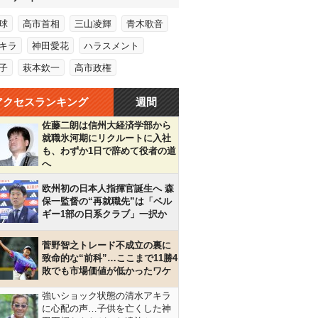
球
高市首相
三山凌輝
青木歌音
キラ
神田愛花
ハラスメント
子
萩本欽一
高市政権
アクセスランキング
週間
佐藤二朗は信州大経済学部から
就職氷河期にリクルートに入社
も、わずか1日で辞めて役者の道
へ
欧州初の日本人指揮官誕生へ 森
保一監督の“再就職先”は「ベル
ギー1部の日系クラブ」一択か
菅野智之トレード不成立の裏に
致命的な“前科”…ここまで11勝4
敗でも市場価値が低かったワケ
強いショック状態の清水アキラ
に心配の声…子供を亡くした神