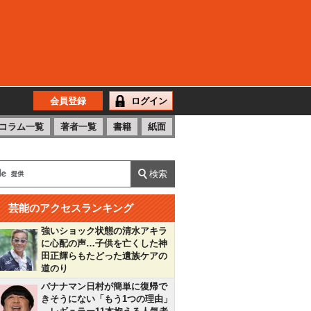
会員登録
ログイン
コラム一覧
著者一覧
書籍
紙面
芸能のアクセスランキング
強いショック状態の清水アキラ
に心配の声…子供を亡くした神
田正輝らもたどった遺族ケアの
道のり
バナナマン日村が簡単に復帰で
きそうにない「もう1つの理由」