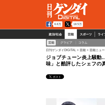
6.6万
18.5万
政治/社会
芸能
スポーツ
ライ
芸能
グラビア
コラム
日刊ゲンダイDIGITAL
芸能
芸能ニュー
ジョブチューン炎上騒動
味」と酷評したシェフの