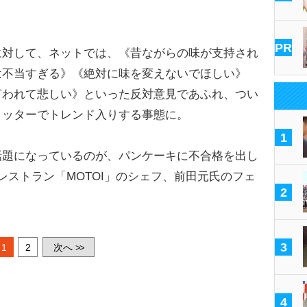
PR
対して、ネットでは、《昔ながらの味が支持され
は不当すぎる》《絶対に味を変えないでほしい》
言われて悲しい》といった反対意見であふれ、つい
イッターでトレンド入りする事態に。
1
題になっているのが、パンケーキに不合格を出し
レストラン「MOTOI」のシェフ、前田元氏のフェ
2
3
1
2
次へ
>>
4