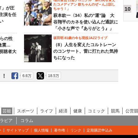
増田俊也 口述クロニクル「茶の間を変え
たコメディアン 欽ちゃんのぜ～んぶ話し
NT」が圧
10
ちゃう！」
主演を任
萩本欽一〈34〉私の“運”論 大
い
谷翔平のカネを使い込んだ通訳に
「小さな声で『ありがとう』」
からの性
坂田明 81歳の今も現役JAZZライブ
（8）人生を変えたコルトレーン
激震…
のコンサート、雷に打たれた気持
視聴者大
ちになった
う！
6.6万
18.5万
芸能
スポーツ
ライフ
経済
健康
コミック
競馬
公営
ラビア
コラム
ー
サイトマップ
個人情報
著作権
リンク
定期購読申込み