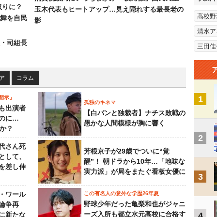
取りに？
玉木代表もヒートアップ…見え隠れする最長老の
高校野
の舞を自民
影
清水ア
組・司組長
三田佳
ア
コラム
開示」
1
孤独のキネマ
も出演者
【白パンと独裁者】ナチス敗戦の
のに…
愚かな人間模様が胸に響く
すか？
2
代さん死
芳根京子が29歳でついに“覚
として、
醒”！ 朝ドラから10年…「地味な
を差し伸
実力派」が局をまたぐ看板女優に
3
・ワール
この有名人の意外な学歴26年夏
野球少年だった亀梨和也がジャニ
論争再
ーズ入所も都立水元高校に合格す
に新たな
4