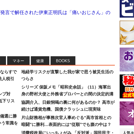
”発言で解任された伊東正明氏は「痛いおじさん」の
フ
マネー
健康
BOOKS
ならすで
地経学リスクが直撃した我が家で思う被災生活の
法人税引
つらさ
シリーズ 保阪メモ「昭和史余話」（11）海軍出
ンプ対
身の野村大使と外務省プロパーとの間の決定的溝
低下リス
協調介入、日銀恫喝の裏に何があるのか？ 高市が
続けば通貨危機、国債クラッシュに現実味
備選に勝
片山財務相が事務次官人事めぐる“高市首相との
いう常識を
暗闘”に勝利…表面的には“従順”でも腹の中は？
消費税政局にいっちょがみ 「反対派」国民民主・
人気