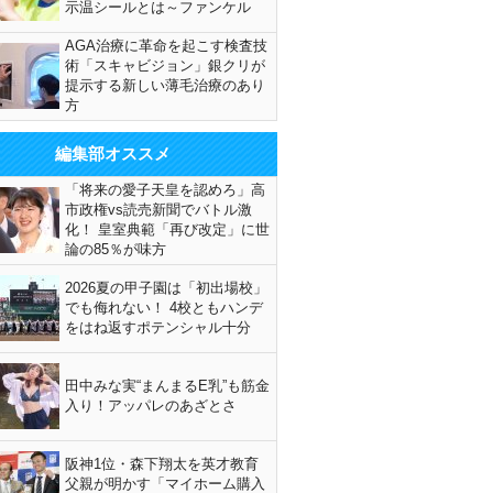
示温シールとは～ファンケル
AGA治療に革命を起こす検査技
術「スキャビジョン」銀クリが
提示する新しい薄毛治療のあり
方
編集部オススメ
「将来の愛子天皇を認めろ」高
市政権vs読売新聞でバトル激
化！ 皇室典範「再び改定」に世
論の85％が味方
2026夏の甲子園は「初出場校」
でも侮れない！ 4校ともハンデ
をはね返すポテンシャル十分
田中みな実“まんまるE乳”も筋金
入り！アッパレのあざとさ
阪神1位・森下翔太を英才教育
父親が明かす「マイホーム購入