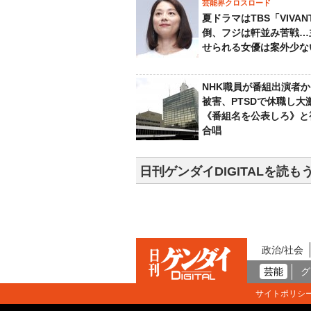
芸能界クロスロード
夏ドラマはTBS「VIVA
倒、フジは軒並み苦戦…
せられる女優は案外少な
NHK職員が番組出演者
被害、PTSDで休職し大
《番組名を公表しろ》と
合唱
日刊ゲンダイDIGITALを読も
政治/社会
芸能
グ
サイトポリシ