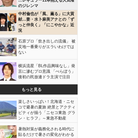
…レギュラー11本抱える人気者
のジレンマ
中村倫也が「風、薫る」に大貢
献…妻・水卜麻美アナとの「ず
っと仲良く」「にこやかな」近
況
石原プロ「炊き出しの流儀」 被
災地一番乗りがエラいわけでは
ない
横浜流星「BL作品興味なし」発
言に滲むプロ意識 「べらぼう」
後初の民放連ドラ主演で注目
もっと見る
楽しさいっぱい！北海道・ニセ
コで避暑の夏旅 絶景とアクティ
ビティが揃う「ニセコ東急 グラ
ン・ヒラフ」～東急不動産
暑熱対策が義務化される時代に
貼るだけで暑さの変化がわかる