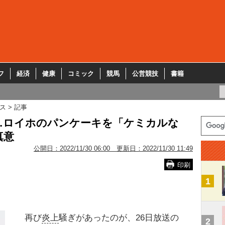
フ
経済
健康
コミック
競馬
公営競技
書籍
ス
記事
…ロイホのパンケーキを「ケミカルな
真意
公開日：
2022/11/30 06:00
更新日：
2022/11/30 11:49
印刷
1
再び
炎上
騒ぎがあったのが、26日放送の
2