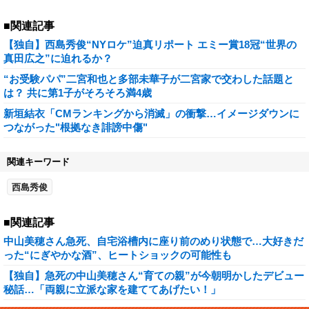
■関連記事
【独自】西島秀俊“NYロケ”迫真リポート エミー賞18冠“世界の
真田広之”に迫れるか？
“お受験パパ”二宮和也と多部未華子が二宮家で交わした話題と
は？ 共に第1子がそろそろ満4歳
新垣結衣「CMランキングから消滅」の衝撃…イメージダウンに
つながった"根拠なき誹謗中傷"
関連キーワード
西島秀俊
■関連記事
中山美穂さん急死、自宅浴槽内に座り前のめり状態で…大好きだ
った“にぎやかな酒”、ヒートショックの可能性も
【独自】急死の中山美穂さん“育ての親”が今朝明かしたデビュー
秘話…「両親に立派な家を建ててあげたい！」