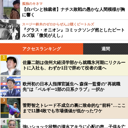
孤独のキネマ
【白パンと独裁者】ナチス敗戦の愚かな人間模様が胸
に響く
スージー鈴木のゼロからぜんぶ聴くビートルズ
『グラス・オニオン』コミックソング然としたビート
ルズ版「微笑がえし」
アクセスランキング
週間
1
佐藤二朗は信州大経済学部から就職氷河期にリクルー
トに入社も、わずか1日で辞めて役者の道へ
2
欧州初の日本人指揮官誕生へ 森保一監督の“再就職
先”は「ベルギー1部の日系クラブ」一択か
3
菅野智之トレード不成立の裏に致命的な“前科”…ここ
まで11勝4敗でも市場価値が低かったワケ
4
強いショック状態の清水アキラに心配の声…子供を亡