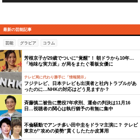
最新の芸能記事
芸能
グラビア
コラム
芳根京子が29歳でついに“覚醒”！ 朝ドラから10年…
「地味な実力派」が局をまたぐ看板女優に
テレビ局に代わり勝手に「情報開示」
フジテレビ、日本テレビも出演者と社内トラブルがあ
ったのに…NHKの対応はどう見ますか？
斉藤慎二被告に懲役7年求刑、運命の判決は11月16
日…視聴者の関心は執行猶予の有無に集中
不倫騒動でアンチ多い田中圭をドラマ主演に？ テレビ
東京が“攻めの姿勢”貫くしたたか皮算用