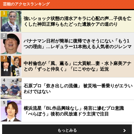
芸能のアクセスランキング
1
強いショック状態の清水アキラに心配の声…子供を亡
くした神田正輝らもたどった遺族ケアの道のり
2
バナナマン日村が簡単に復帰できそうにない「もう1
つの理由」…レギュラー11本抱える人気者のジレンマ
3
中村倫也が「風、薫る」に大貢献…妻・水卜麻美アナ
との「ずっと仲良く」「にこやかな」近況
4
石原プロ「炊き出しの流儀」 被災地一番乗りがエラい
わけではない
5
横浜流星「BL作品興味なし」発言に滲むプロ意識
「べらぼう」後初の民放連ドラ主演で注目
もっとみる