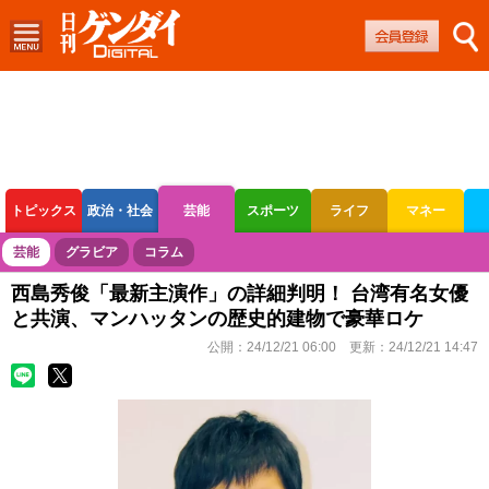
トピックス
政治・社会
芸能
スポーツ
ライフ
マネー
ボートレース
競輪
オートレース
芸能
グラビア
コラム
西島秀俊「最新主演作」の詳細判明！ 台湾有名女優
と共演、マンハッタンの歴史的建物で豪華ロケ
公開：
24/12/21 06:00
更新：
24/12/21 14:47