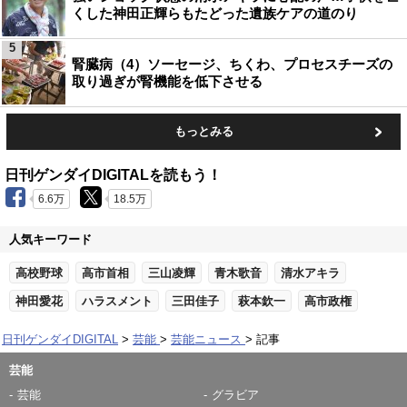
くした神田正輝らもたどった遺族ケアの道のり
5
腎臓病（4）ソーセージ、ちくわ、プロセスチーズの
取り過ぎが腎機能を低下させる
もっとみる
日刊ゲンダイDIGITALを読もう！
6.6万
18.5万
人気キーワード
高校野球
高市首相
三山凌輝
青木歌音
清水アキラ
神田愛花
ハラスメント
三田佳子
萩本欽一
高市政権
日刊ゲンダイDIGITAL
芸能
芸能ニュース
記事
芸能
芸能
グラビア