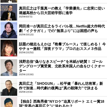
真田広之は千葉真一の教え「学業優先」に忠実に従い
堀越高校から日大芸術学部に進学
2025年6月7日
岡田准一が真田広之をライバル視…Netflix超大作時代
劇「イクサガミ」での“無茶ぶり”には困惑の声も
2025年3月12日
話題の穂志もえかは『晩餐ブルース』で楽しめる！ 今
やチョー激戦「深夜ドラマ」プロのおススメ３作品
2025年2月25日
浅野忠信“偽りなきスピーチ”を米紙が絶賛！ ゴール
デングローブ賞受賞、北欧系米国人の血をひくクオー
ター
2025年1月19日
真田広之「SHOGUN」→松平健「暴れん坊将軍」新
作で加速…時代劇の復興は"真の殺陣力”で決まる
2025年1月3日
【独自】西島秀俊“NYロケ”迫真リポート エミー賞18
冠“世界の真田広之”に迫れるか？