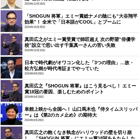
2024年12月18日
「SHOGUN 将軍」エミー賞総ナメの陰にも“大谷翔平
効果”！ 全米で「日本語がCOOL」とブームに
2024年10月26日
真田広之がエミー賞受賞で師匠超え 次の野望“俳優学
校”設立で思い出す千葉真一さんの苦い失敗
2024年10月10日
日本で時代劇がオワコン化した「3つの理由」…故・
松方弘樹が時代考証までやっていた
2024年9月28日
真田広之『SHOGUN 将軍』はこう見るべし！ エミー
賞18冠の要因、楽しむためのポイント
2024年9月28日
単館上映から全国へ！ 山口馬木也『侍タイムスリッパ
ー』は《第2のカメ止め》の期待大
2024年9月28日
真田広之の飽くなき執念がハリウッドの壁を切り崩
し、「SHOGUN 将軍」にエミー賞18冠をもたらした