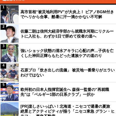
1
高市首相“被災地利用PV”が大炎上！ ピアノBGM付き
でヘリから合掌、酷暑に汗一滴かかない不可解
2
佐藤二朗は信州大経済学部から就職氷河期にリクルー
トに入社も、わずか1日で辞めて役者の道へ
3
強いショック状態の清水アキラに心配の声…子供を亡
くした神田正輝らもたどった遺族ケアの道のり
4
石原プロ「炊き出しの流儀」 被災地一番乗りがエラい
わけではない
5
欧州初の日本人指揮官誕生へ 森保一監督の“再就職
先”は「ベルギー1部の日系クラブ」一択か
[PR]楽しさいっぱい！北海道・ニセコで避暑の夏旅
絶景とアクティビティが揃う「ニセコ東急 グラン・ヒ