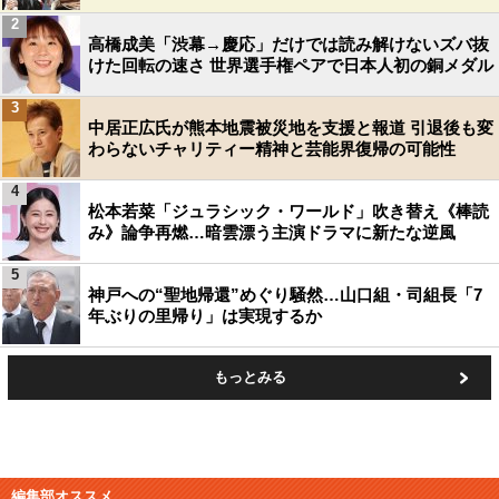
2
高橋成美「渋幕→慶応」だけでは読み解けないズバ抜
けた回転の速さ 世界選手権ペアで日本人初の銅メダル
3
中居正広氏が熊本地震被災地を支援と報道 引退後も変
わらないチャリティー精神と芸能界復帰の可能性
4
松本若菜「ジュラシック・ワールド」吹き替え《棒読
み》論争再燃…暗雲漂う主演ドラマに新たな逆風
5
神戸への“聖地帰還”めぐり騒然…山口組・司組長「7
年ぶりの里帰り」は実現するか
もっとみる
編集部オススメ