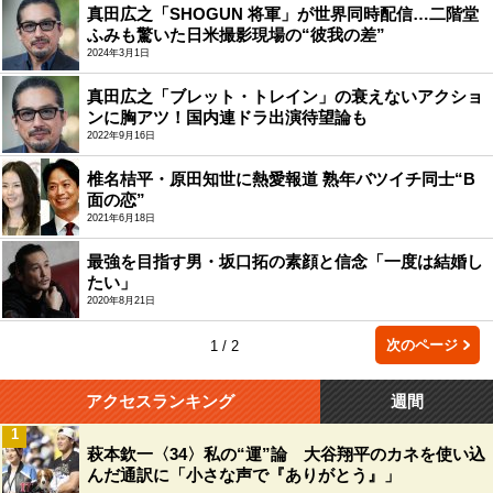
真田広之「SHOGUN 将軍」が世界同時配信…二階堂
ふみも驚いた日米撮影現場の“彼我の差”
2024年3月1日
真田広之「ブレット・トレイン」の衰えないアクショ
ンに胸アツ！国内連ドラ出演待望論も
2022年9月16日
椎名桔平・原田知世に熱愛報道 熟年バツイチ同士“B
面の恋”
2021年6月18日
最強を目指す男・坂口拓の素顔と信念「一度は結婚し
たい」
2020年8月21日
次のページ
1 / 2
アクセスランキング
週間
1
萩本欽一〈34〉私の“運”論 大谷翔平のカネを使い込
んだ通訳に「小さな声で『ありがとう』」