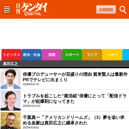
トピックス
政治・社会
芸能
スポーツ
ライフ
マネー
真田広之
ボートレース
競輪
オートレース
俳優プロデューサーが花盛りの理由 賀来賢人は最新作
PRでテレビに出まくり
2026年6月7日
トラブルを起こした“復活組”俳優にとって「配信ドラ
マ」が起爆剤になってきた
2026年3月12日
千葉真一「アメリカンドリームズ」（3）夢を追い求
める血脈は真田広之に継承された
2025年6月8日