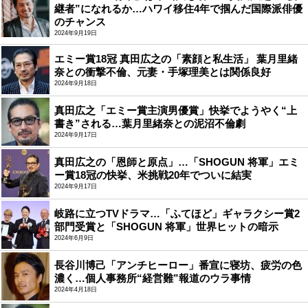
継者”になれるか…ハワイ移住4年で掴んだ国際派俳優
のチャンス
2024年9月19日
エミー賞18冠 真田広之の「素顔と私生活」 葉月里緒
奈との衝撃不倫、元妻・手塚理美とは関係良好
2024年9月18日
真田広之「エミー賞主演男優賞」快挙でようやく“上
書き”される…葉月里緒奈との泥沼不倫劇
2024年9月17日
真田広之の「恩師と原点」…「SHOGUN 将軍」エミ
ー賞18冠の快挙、米挑戦20年でついに結実
2024年9月17日
岐路に立つTVドラマ…「ふてほど」ギャラクシー賞2
部門受賞と「SHOGUN 将軍」世界ヒットの暗示
2024年6月9日
長谷川博己「アンチヒーロー」番宣に寝坊、疲労の色
濃く…個人事務所“経営難”報道のウラ事情
2024年4月18日