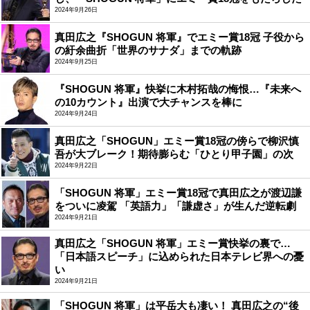
2024年9月26日
真田広之『SHOGUN 将軍』でエミー賞18冠 子役から
の紆余曲折「世界のサナダ」までの軌跡
2024年9月25日
『SHOGUN 将軍』快挙に木村拓哉の悔恨…『未来へ
の10カウント』出演で大チャンスを棒に
2024年9月24日
真田広之「SHOGUN」エミー賞18冠の傍らで柳沢慎
吾が大ブレーク！期待膨らむ「ひとり甲子園」の次
2024年9月22日
「SHOGUN 将軍」エミー賞18冠で真田広之が渡辺謙
をついに凌駕 「英語力」「謙虚さ」が生んだ逆転劇
2024年9月21日
真田広之「SHOGUN 将軍」エミー賞快挙の裏で…
「日本語スピーチ」に込められた日本テレビ界への憂
い
2024年9月21日
「SHOGUN 将軍」は平岳大も凄い！ 真田広之の“後