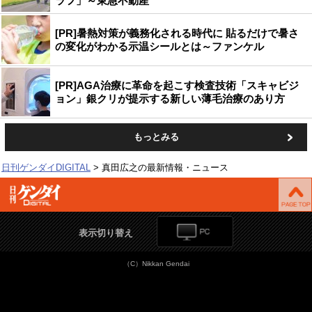
ラフ」～東急不動産
[PR]暑熱対策が義務化される時代に 貼るだけで暑さ
の変化がわかる示温シールとは～ファンケル
[PR]AGA治療に革命を起こす検査技術「スキャビジ
ョン」銀クリが提示する新しい薄毛治療のあり方
もっとみる
日刊ゲンダイDIGITAL
真田広之の最新情報・ニュース
表示切り替え
（C）Nikkan Gendai