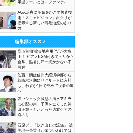
示温シールとは～ファンケル
AGA治療に革命を起こす検査技
術「スキャビジョン」銀クリが
提示する新しい薄毛治療のあり
方
編集部オススメ
高市首相“被災地利用PV”が大炎
上！ ピアノBGM付きでヘリから
合掌、酷暑に汗一滴かかない不
可解
佐藤二朗は信州大経済学部から
就職氷河期にリクルートに入社
も、わずか1日で辞めて役者の道
へ
強いショック状態の清水アキラ
に心配の声…子供を亡くした神
田正輝らもたどった遺族ケアの
道のり
石原プロ「炊き出しの流儀」 被
災地一番乗りがエラいわけでは