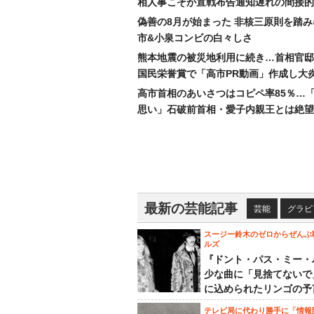
相人事こそが宣戦布告通知遅れの間接的
偽善の8月が始まった 非核三原則を踏
市&小泉コンビの白々しさ
熊本地震の被災地利用に続き…首相官邸
国民栄誉賞で「高市PR動画」作成し大
高市首相のあいさつはコピペ率85％…
思い」石破前首相・愛子内親王とは絶望
最新の芸能記事
芸能
グラビ
スージー鈴木のゼロからぜんぶ
ルズ
『ドント・パス・ミー・
少な曲に「見捨てないで
に込められたリンゴの予
テレビ局に代わり勝手に「情報