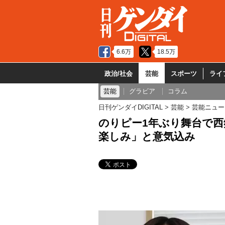
6.6万
18.5万
政治/社会
芸能
スポーツ
ライ
芸能
グラビア
コラム
日刊ゲンダイDIGITAL
芸能
芸能ニュー
のりピー1年ぶり舞台で西
楽しみ」と意気込み