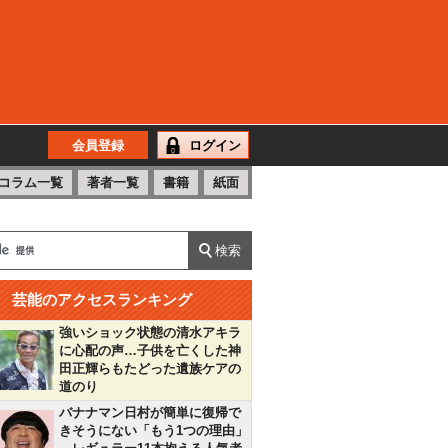
会員登録
ログイン
コラム一覧
著者一覧
書籍
紙面
芸能のアクセスランキング
強いショック状態の清水アキラ
に心配の声…子供を亡くした神
田正輝らもたどった遺族ケアの
道のり
バナナマン日村が簡単に復帰で
きそうにない「もう1つの理由」