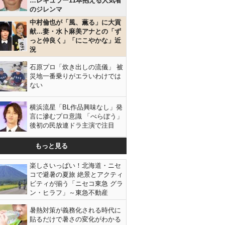
…レギュラー11本抱える人気者
のジレンマ
中村倫也が「風、薫る」に大貢
献…妻・水卜麻美アナとの「ず
っと仲良く」「にこやかな」近
況
石原プロ「炊き出しの流儀」 被
災地一番乗りがエラいわけでは
ない
横浜流星「BL作品興味なし」発
言に滲むプロ意識 「べらぼう」
後初の民放連ドラ主演で注目
もっと見る
楽しさいっぱい！北海道・ニセ
コで避暑の夏旅 絶景とアクティ
ビティが揃う「ニセコ東急 グラ
ン・ヒラフ」～東急不動産
暑熱対策が義務化される時代に
貼るだけで暑さの変化がわかる