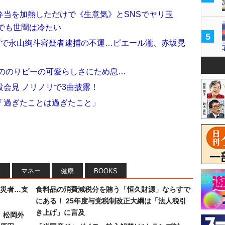
弁当を加熱しただけで《生意気》とSNSでヤリ玉
年でも世間は冷たい
5
グで永山絢斗容疑者逮捕の不運…ピエール瀧、赤坂晃
期ののりピーの可愛らしさにため息…
開設会見 ノリノリで3曲披露！
「過ぎたことは過ぎたこと」
フ
マネー
健康
BOOKS
災者…支
食料品の消費減税分を賄う「恒久財源」ならすで
にある！ 25年度与党税制改正大綱は「法人税引
き上げ」に言及
）松岡外