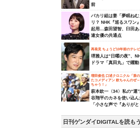
前
バカリ組は妻「夢眠ねむ
リ？ NHK『巡るスワン
起用…森田望智、臼田あ
連女優の共通点
再発見 ちょうど10年前のテレ
堺雅人は“日曜の夜”、N
ドラマ「真田丸」で躍動
増田俊也 口述クロニクル「茶
たコメディアン 欽ちゃんのぜ
ちゃう！」
萩本欽一〈34〉私の“運
谷翔平のカネを使い込ん
「小さな声で『ありがと
日刊ゲンダイDIGITALを読も