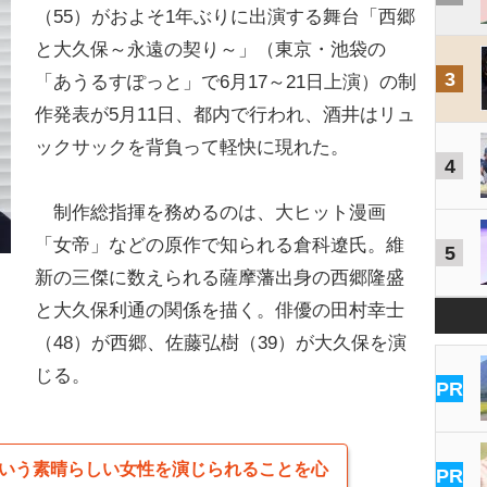
（55）がおよそ1年ぶりに出演する舞台「西郷
と大久保～永遠の契り～」（東京・池袋の
3
「あうるすぽっと」で6月17～21日上演）の制
作発表が5月11日、都内で行われ、酒井はリュ
ックサックを背負って軽快に現れた。
4
制作総指揮を務めるのは、大ヒット漫画
「女帝」などの原作で知られる倉科遼氏。維
5
新の三傑に数えられる薩摩藩出身の西郷隆盛
と大久保利通の関係を描く。俳優の田村幸士
（48）が西郷、佐藤弘樹（39）が大久保を演
！
じる。
PR
いう素晴らしい女性を演じられることを心
PR