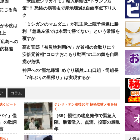
原因
「米国産ジャガイモ」輸入解禁は“トランプ対
策”？ 恐怖の病害虫で産地壊滅&自給率低下リス
みにじる高
ク
「ミシガンのマムダニ」が民主党上院予備選に勝
が今度は
利 「急進左派では本選で勝てない」という常識を
炎上
覆すか
「広島への
高市官邸「被災地利用PV」が首相の命取りに？
的格差
安倍元首相“コロナおこもり動画”の二の舞を自民
党が危惧
神戸への“聖地帰還”めぐり騒然…山口組・司組長
「7年ぶりの里帰り」は実現するか
ア
コラム
聴くビート
テレサ・テン没後30年 極秘取材メモを解
く
バイ』僅
（69）慢性の喘息発作で緊急入
」の歌詞
院。酸素吸入、点滴、投薬の最晩
言
年
開示」
人気