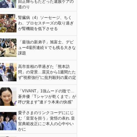
田正輝らもたどった遺族ケアの
道のり
腎臓病（4）ソーセージ、ちく
わ、プロセスチーズの取り過ぎ
が腎機能を低下させる
「最強の新弟子」旭富士、デビ
ュー4場所連続Ｖでも残る大きな
課題
高市首相の早過ぎた「熊本訪
問」の背景…震災から1週間たた
ず“視察強行”に批判殺到の案の定
「VIVANT」1強ムードの陰で…
蒼井優「Tシャツが乾くまで」が
呼び覚ます"連ドラ本来の快感"
愛子さまのリンクコーデににじ
む「皇室を担う」覚悟の表れ 皇
室典範改正にご本人の心中やい
かに