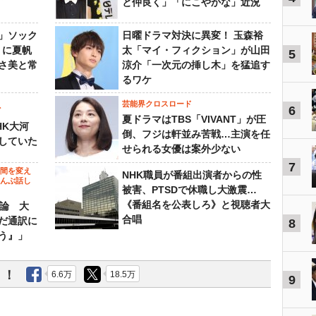
と仲良く」「にこやかな」近況
」ソック
日曜ドラマ対決に異変！ 玉森裕
』に夏帆
太「マイ・フィクション」が山田
5
さ美と常
涼介「一次元の挿し木」を猛追す
るワケ
芸能界クロスロード
6
ビ
夏ドラマはTBS「VIVANT」が圧
HK大河
倒、フジは軒並み苦戦…主演を任
していた
せられる女優は案外少ない
7
の間を変え
NHK職員が番組出演者からの性
～んぶ話し
被害、PTSDで休職し大激震…
《番組名を公表しろ》と視聴者大
”論 大
合唱
だ通訳に
8
う』」
う！
6.6万
18.5万
9