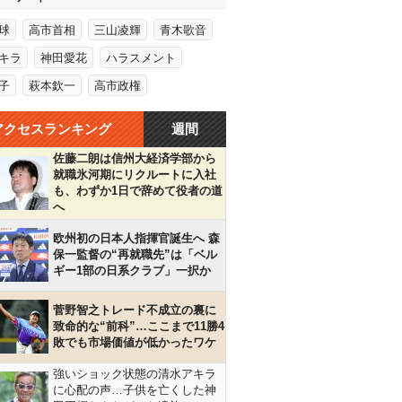
球
高市首相
三山凌輝
青木歌音
キラ
神田愛花
ハラスメント
子
萩本欽一
高市政権
アクセスランキング
週間
佐藤二朗は信州大経済学部から
就職氷河期にリクルートに入社
も、わずか1日で辞めて役者の道
へ
欧州初の日本人指揮官誕生へ 森
保一監督の“再就職先”は「ベル
ギー1部の日系クラブ」一択か
菅野智之トレード不成立の裏に
致命的な“前科”…ここまで11勝4
敗でも市場価値が低かったワケ
強いショック状態の清水アキラ
に心配の声…子供を亡くした神