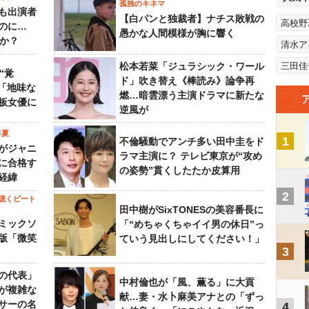
孤独のキネマ
も出演者
【白パンと独裁者】ナチス敗戦の
高校野
のに…
愚かな人間模様が胸に響く
すか？
清水ア
松本若菜「ジュラシック・ワール
三田佳
“覚
ド」吹き替え《棒読み》論争再
…「地味な
燃…暗雲漂う主演ドラマに新たな
板女優に
逆風が
年夏
1
不倫騒動でアンチ多い田中圭をド
がジャニ
ラマ主演に？ テレビ東京が“攻め
に合格す
の姿勢”貫くしたたか皮算用
経緯
2
聴くビート
田中樹がSixTONESの美容番長に
ミックソ
「“めちゃくちゃイイ男の休日”っ
版「微笑
ていう見出しにしてください！」
3
の代表」
中村倫也が「風、薫る」に大貢
が複雑な
献…妻・水卜麻美アナとの「ずっ
サーの名
4