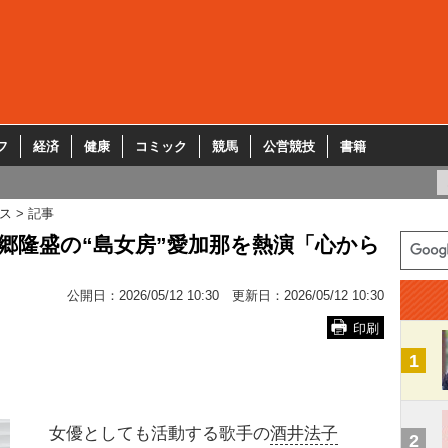
フ
経済
健康
コミック
競馬
公営競技
書籍
ス
記事
郷隆盛の“島女房”愛加那を熱演「心から
公開日：
2026/05/12 10:30
更新日：
2026/05/12 10:30
印刷
1
女優としても活動する歌手の
酒井法子
2