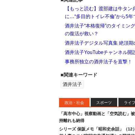
【もっと読む】渡部建は牛タン
に…“多目的トイレ不倫”から5
酒井法子“本格復帰”のタイミン
の復活が救い？
酒井法子デジタル写真集 絶頂
酒井法子YouTubeチャンネル
事務所独立の酒井法子を直撃！
■関連キーワード
酒井法子
政治・社会
スポーツ
ライ
「高市中心」視察動画と「空気読む」被
持離れも納得
シリーズ 保阪メモ「昭和史余話」（12