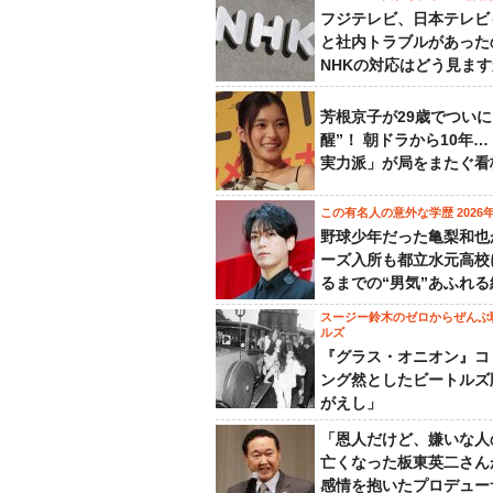
フジテレビ、日本テレビ
と社内トラブルがあった
NHKの対応はどう見ま
芳根京子が29歳でついに
醒”！ 朝ドラから10年
実力派」が局をまたぐ看
この有名人の意外な学歴 2026
野球少年だった亀梨和也
ーズ入所も都立水元高校
るまでの“男気”あふれる
スージー鈴木のゼロからぜんぶ
ルズ
『グラス・オニオン』コ
ング然としたビートルズ
がえし」
「恩人だけど、嫌いな人
亡くなった板東英二さん
感情を抱いたプロデュー