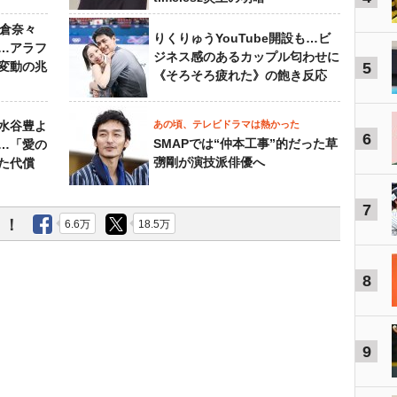
榮倉奈々
りくりゅうYouTube開設も…ビ
…アラフ
ジネス感のあるカップル匂わせに
変動の兆
5
《そろそろ疲れた》の飽き反応
水谷豊よ
あの頃、テレビドラマは熱かった
6
SMAPでは“仲本工事”的だった草
は…「愛の
彅剛が演技派俳優へ
た代償
7
う！
6.6万
18.5万
8
9