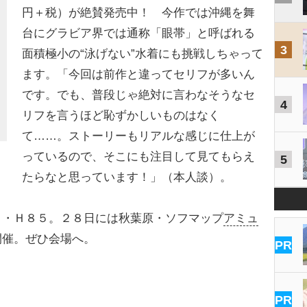
円＋税）が絶賛発売中！ 今作では沖縄を舞
台にグラビア界では通称「眼帯」と呼ばれる
3
面積極小の“泳げない”水着にも挑戦しちゃって
ます。「今回は前作と違ってセリフが多いん
です。でも、普段じゃ絶対に言わなそうなセ
4
リフを言うほど恥ずかしいものはなく
て……。ストーリーもリアルな感じに仕上が
っているので、そこにも注目して見てもらえ
5
たらなと思っています！」（本人談）。
・Ｈ８５。２８日には秋葉原・ソフマップ
アミュ
開催。ぜひ会場へ。
PR
PR