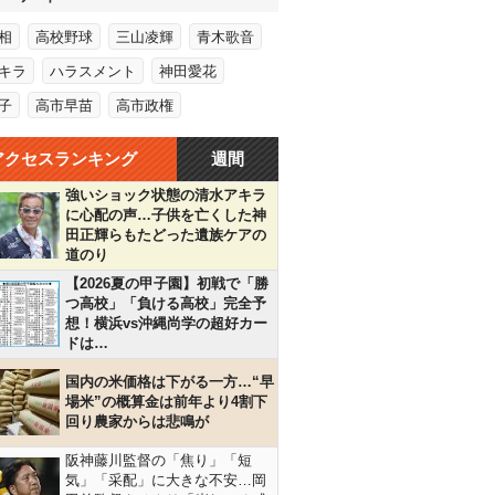
相
高校野球
三山凌輝
青木歌音
キラ
ハラスメント
神田愛花
子
高市早苗
高市政権
アクセスランキング
週間
強いショック状態の清水アキラ
に心配の声…子供を亡くした神
田正輝らもたどった遺族ケアの
道のり
【2026夏の甲子園】初戦で「勝
つ高校」「負ける高校」完全予
想！横浜vs沖縄尚学の超好カー
ドは…
国内の米価格は下がる一方…“早
場米”の概算金は前年より4割下
回り農家からは悲鳴が
阪神藤川監督の「焦り」「短
気」「采配」に大きな不安…岡