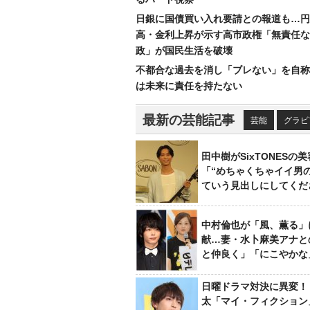
日銀に国債買い入れ要請との報道も…円
高・金利上昇が示す高市政権「無責任な
政」が国民生活を破壊
不都合な過去を消し「ブレない」を自称
は未来に責任を持たない
最新の芸能記事
芸能
グラビ
田中樹がSixTONESの
「“めちゃくちゃイイ男
ていう見出しにしてくだ
中村倫也が「風、薫る」
献…妻・水卜麻美アナと
と仲良く」「にこやかな
日曜ドラマ対決に異変！
太「マイ・フィクション