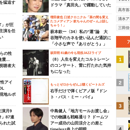
を猛追す
ドラマ「真田丸」で躍動していた
高市首
増田俊也 口述クロニクル「茶の間を変え
清水ア
たコメディアン 欽ちゃんのぜ～んぶ話し
NT」が圧
ちゃう！」
三田佳
主演を任
萩本欽一〈34〉私の“運”論 大
い
谷翔平のカネを使い込んだ通訳に
「小さな声で『ありがとう』」
からの性
坂田明 81歳の今も現役JAZZライブ
1
（8）人生を変えたコルトレーン
激震…
のコンサート、雷に打たれた気持
視聴者大
ちになった
女性アイ
2
もっとゼロからぜんぶ聴くビートルズ
OL
右手だけで弾くピアノ版『ドン
～現地ルポ
ト・パス・ミー・バイ』
3
主演月9
中島健人「地方モールお渡し会」
」87連
での物議も戦略通り？ ドームツ
られた試
アー成功の山田涼介との差と
4
timelesz炎上の明暗