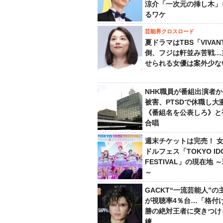
涼介「一次元の挿し木」
るワケ
芸能界クロスロード
夏ドラマはTBS「VIVA
倒、フジは軒並み苦戦…
せられる女優は案外少な
NHK職員が番組出演者
被害、PTSDで休職し大
《番組名を公表しろ》と
合唱
週末チケットは完売！ 
ドルフェス「TOKYO ID
FESTIVAL」の現在地 
～
GACKT“一流芸能人”の
が視聴率4％台…「格付け
勝の絶対王者に突きつけ
練