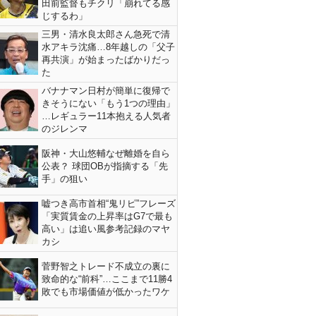
田前監督もチクリ「崩れてる感
じするわ」
三男・清水良太郎さん急死で清
水アキラ沈痛…8年越しの「父子
再共演」が始まったばかりだっ
た
バナナマン日村が簡単に復帰で
きそうにない「もう1つの理由」
…レギュラー11本抱える人気者
のジレンマ
阪神・大山悠輔なぜ離婚を自ら
公表？ 球団OBが指摘する「先
手」の狙い
嘘つき高市首相“鬼リピ”フレーズ
「実質賃金の上昇率はG7で最も
高い」は追い風参考記録のマヤ
カシ
菅野智之トレード不成立の裏に
致命的な“前科”…ここまで11勝4
敗でも市場価値が低かったワケ