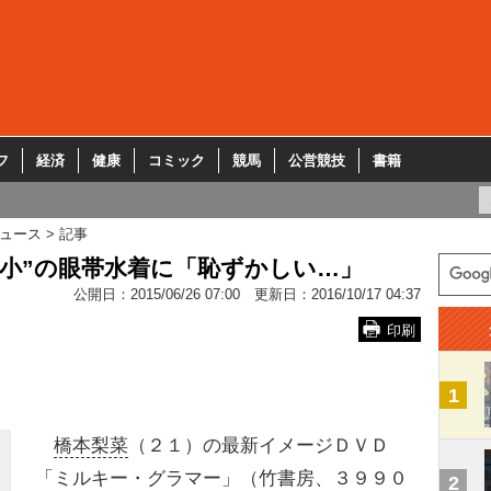
フ
経済
健康
コミック
競馬
公営競技
書籍
ュース
記事
極小”の眼帯水着に「恥ずかしい…」
公開日：
2015/06/26 07:00
更新日：
2016/10/17 04:37
印刷
1
橋本梨菜
（２１）の最新イメージＤＶＤ
「ミルキー・グラマー」（竹書房、３９９０
2