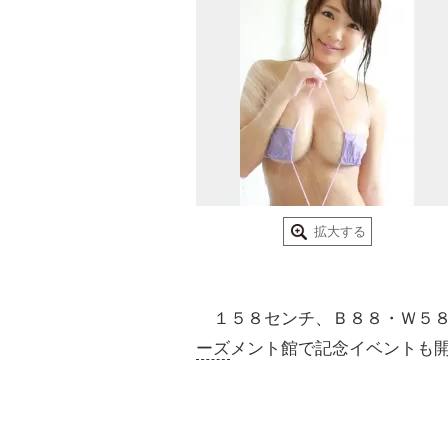
拡大する
１５８センチ、Ｂ８８・Ｗ５８
ーズ
メント館で記念イベントも