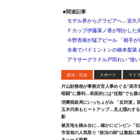
■関連記事
モデル界からグラビアへ…安久澤
Ｆカップ伊藤菜ノ香が明かした
今野杏南が猛アピール 「相手
水着でバドミントンの橋本梨菜 
アラサーグラドル戸田れい “使
政治・社会
スポーツ
ライ
片山財務相が事務次官人事めぐる“高市
暗闘”に勝利…表面的には“従順”でも腹
消費税政局にいっちょがみ 「反対派」
玉木代表もヒートアップ…見え隠れする
影
被災地を踏み台に…確かにビンビン「伝
市首相の人気取り “政治の師”は激励に
るハード視察