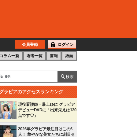
会員登録
ログイン
コラム一覧
著者一覧
書籍
紙面
グラビアのアクセスランキング
現役看護師・最上ゆに グラビア
デビューDVDに「出来栄えは120
点です♡」
2026年グラビア最注目はこの6
人！ 華やかな美女たちに刮目せ