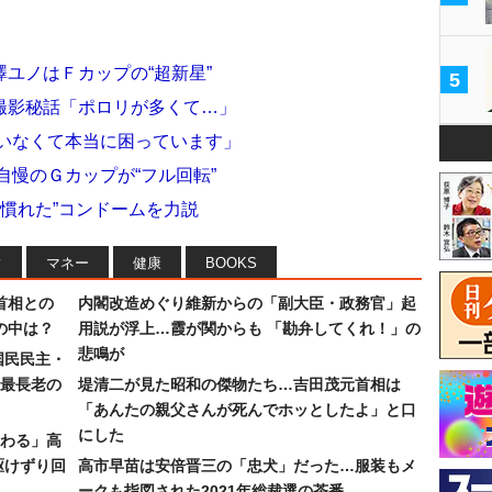
ユノはＦカップの“超新星”
5
撮影秘話「ポロリが多くて…」
がいなくて本当に困っています」
自慢のＧカップが“フル回転”
い慣れた”コンドームを力説
フ
マネー
健康
BOOKS
首相との
内閣改造めぐり維新からの「副大臣・政務官」起
の中は？
用説が浮上…霞が関からも 「勘弁してくれ！」の
悲鳴が
国民民主・
最長老の
堤清二が見た昭和の傑物たち…吉田茂元首相は
「あんたの親父さんが死んでホッとしたよ」と口
にした
わる」高
駆けずり回
高市早苗は安倍晋三の「忠犬」だった…服装もメ
ークも指図された2021年総裁選の茶番