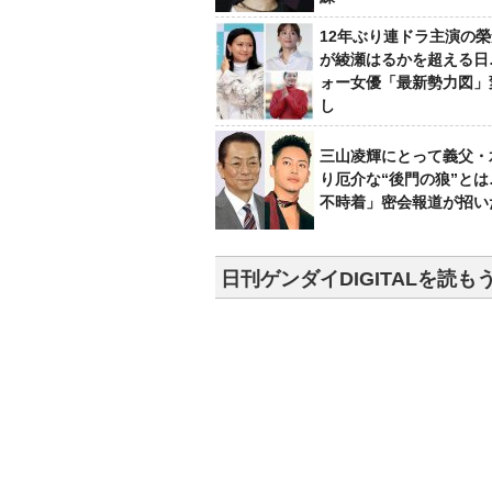
12年ぶり連ドラ主演の
が綾瀬はるかを超える日
ォー女優「最新勢力図」
し
三山凌輝にとって義父・
り厄介な“後門の狼”と
不時着」密会報道が招い
日刊ゲンダイDIGITALを読も