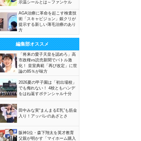
示温シールとは～ファンケル
AGA治療に革命を起こす検査技
術「スキャビジョン」銀クリが
提示する新しい薄毛治療のあり
方
編集部オススメ
「将来の愛子天皇を認めろ」高
市政権vs読売新聞でバトル激
化！ 皇室典範「再び改定」に世
論の85％が味方
2026夏の甲子園は「初出場校」
でも侮れない！ 4校ともハンデ
をはね返すポテンシャル十分
田中みな実“まんまるE乳”も筋金
入り！アッパレのあざとさ
阪神1位・森下翔太を英才教育
父親が明かす「マイホーム購入