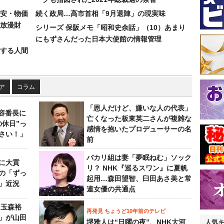
安・物価
続く政局…高市首相「9月退陣」の現実味
放漫財
シリーズ 保阪メモ「昭和史余話」（10）あまり
にもずさんだった日本大使館の情報管理
する人間
ア
コラム
「恩人だけど、嫌いな人の代表」
美容番長に
亡くなった板東英二さんが複雑な
の休日”っ
感情を抱いたプロデューサーの名
さい！」
前
バカリ組は妻「夢眠ねむ」ソック
に大貢
リ？ NHK『巡るスワン』に夏帆
の「ずっ
起用…森田望智、臼田あさ美と常
」近況
連女優の共通点
 玉森裕
再発見 ちょうど10年前のテレビ
」が山田
堺雅人は“日曜の夜”、NHK大河
人気