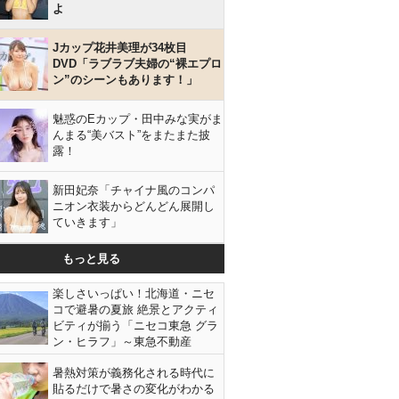
よ
Jカップ花井美理が34枚目
DVD「ラブラブ夫婦の“裸エプロ
ン”のシーンもあります！」
魅惑のEカップ・田中みな実がま
んまる“美バスト”をまたまた披
露！
新田妃奈「チャイナ風のコンパ
ニオン衣装からどんどん展開し
ていきます」
もっと見る
楽しさいっぱい！北海道・ニセ
コで避暑の夏旅 絶景とアクティ
ビティが揃う「ニセコ東急 グラ
ン・ヒラフ」～東急不動産
暑熱対策が義務化される時代に
貼るだけで暑さの変化がわかる