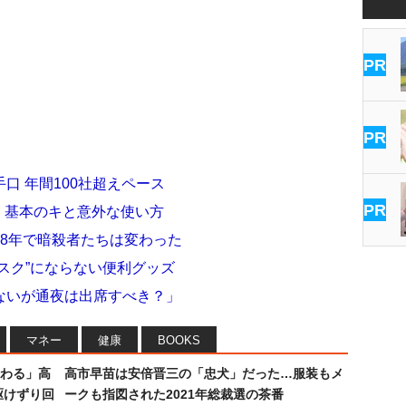
PR
PR
口 年間100社超えペース
PR
se」基本のキと意外な使い方
8年で暗殺者たちは変わった
スク”にならない便利グッズ
ないが通夜は出席すべき？」
マネー
健康
BOOKS
わる」高
高市早苗は安倍晋三の「忠犬」だった…服装もメ
駆けずり回
ークも指図された2021年総裁選の茶番