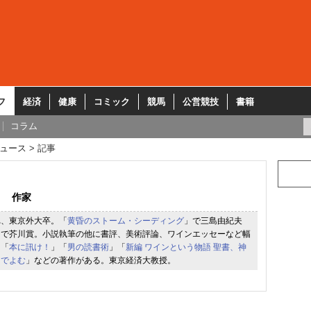
フ
経済
健康
コミック
競馬
公営競技
書籍
コラム
ュース
記事
作家
れ、東京外大卒。「
黄昏のストーム・シーディング
」で三島由紀夫
」で芥川賞。小説執筆の他に書評、美術評論、ワインエッセーなど幅
。「
本に訊け！
」「
男の読書術
」「
新編 ワインという物語 聖書、神
ンでよむ
」などの著作がある。東京経済大教授。