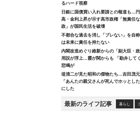
るハード視察
日銀に国債買い入れ要請との報道も…円
高・金利上昇が示す高市政権「無責任な
政」が国民生活を破壊
不都合な過去を消し「ブレない」を自称
は未来に責任を持たない
内閣改造めぐり維新からの「副大臣・政
用説が浮上…霞が関からも 「勘弁して
悲鳴が
堤清二が見た昭和の傑物たち…吉田茂元
「あんたの親父さんが死んでホッとした
にした
最新のライフ記事
暮らし