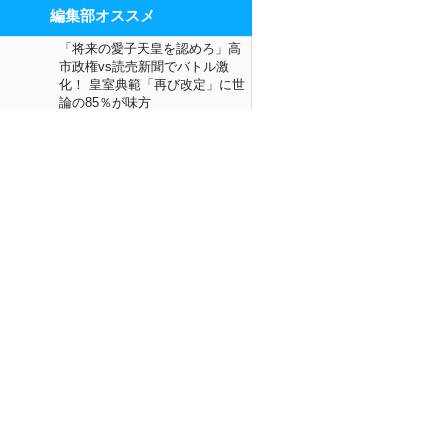
編集部オススメ
「将来の愛子天皇を認めろ」高
市政権vs読売新聞でバトル激
化！ 皇室典範「再び改定」に世
論の85％が味方
2026夏の甲子園は「初出場校」
でも侮れない！ 4校ともハンデ
をはね返すポテンシャル十分
田中みな実“まんまるE乳”も筋金
入り！アッパレのあざとさ
阪神1位・森下翔太を英才教育
父親が明かす「マイホーム購入
の判断も野球ありきでした」
“クズ男”三山凌輝はなぜモテるの
か？「運命」を信じる女性の危
険な思考