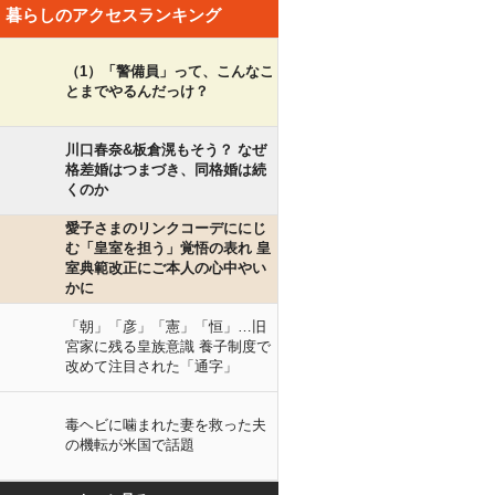
暮らしのアクセスランキング
（1）「警備員」って、こんなこ
とまでやるんだっけ？
川口春奈&板倉滉もそう？ なぜ
格差婚はつまづき、同格婚は続
くのか
愛子さまのリンクコーデににじ
む「皇室を担う」覚悟の表れ 皇
室典範改正にご本人の心中やい
かに
「朝」「彦」「憲」「恒」…旧
宮家に残る皇族意識 養子制度で
改めて注目された「通字」
毒ヘビに噛まれた妻を救った夫
の機転が米国で話題