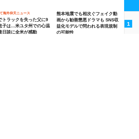
て海外仰天ニュース
熊本地震でも相次ぐフェイク動
でトラックを失った父に9
画から勧善懲悪ドラマも SNS収
1
息子は…米ユタ州での心温
益化モデルで問われる表現規制
後日談に全米が感動
の可能性
2
3
観 日本を変えた傑物たち
眼鏡男子は猫に夢中～猫愛が止まらな
謙信（3）配下が何度も反
い！～
権威だけでは戦国武士を統率
第33回「ネコを見守りたい」
4
なかった
5