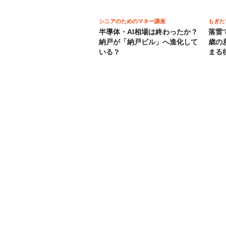
シニアのためのマネー講座
もぎた
半導体・AI相場は終わったか？
落雷
納戸が「納戸ビル」へ進化して
歳の
いる？
まる
本郷史
五木寛之 流されゆく日々
上杉
連載12404回 男女共学のこ
旗 
ろ <3>
でき