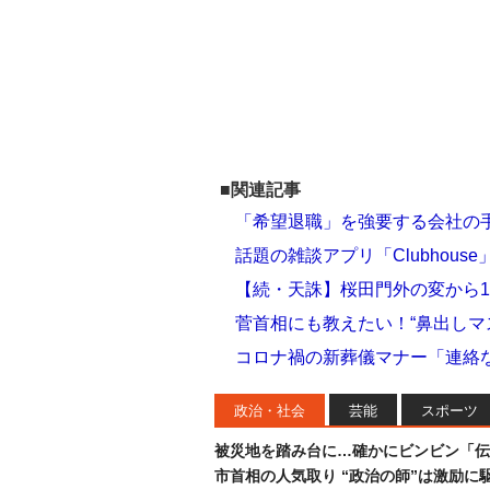
■関連記事
「希望退職」を強要する会社の手
話題の雑談アプリ「Clubhou
【続・天誅】桜田門外の変から1
菅首相にも教えたい！“鼻出しマ
コロナ禍の新葬儀マナー「連絡
政治・社会
芸能
スポーツ
被災地を踏み台に…確かにビンビン「伝
市首相の人気取り “政治の師”は激励に