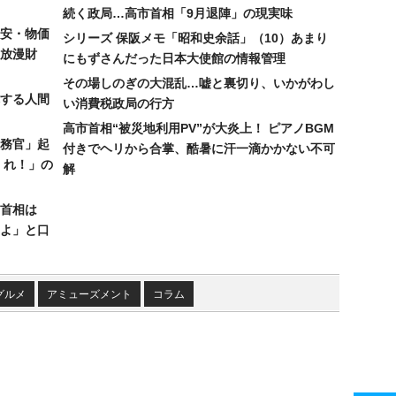
続く政局…高市首相「9月退陣」の現実味
安・物価
シリーズ 保阪メモ「昭和史余話」（10）あまり
放漫財
にもずさんだった日本大使館の情報管理
その場しのぎの大混乱…嘘と裏切り、いかがわし
する人間
い消費税政局の行方
高市首相“被災地利用PV”が大炎上！ ピアノBGM
務官」起
付きでヘリから合掌、酷暑に汗一滴かかない不可
くれ！」の
解
首相は
よ」と口
グルメ
アミューズメント
コラム