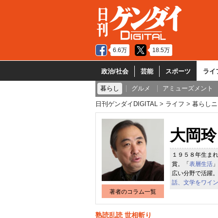
6.6万
18.5万
政治/社会
芸能
スポーツ
ライ
暮らし
グルメ
アミューズメント
日刊ゲンダイDIGITAL
ライフ
暮らしニ
大岡玲
１９５８年生ま
賞。「
表層生活
広い分野で活躍
話、文学をワイ
著者のコラム一覧
熟読乱読 世相斬り