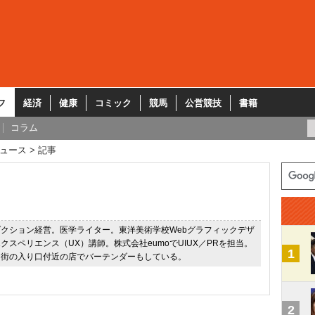
フ
経済
健康
コミック
競馬
公営競技
書籍
コラム
ュース
記事
クション経営。医学ライター。東洋美術学校Webグラフィックデザ
クスペリエンス（UX）講師。株式会社eumoでUIUX／PRを担当。
1
ン街の入り口付近の店でバーテンダーもしている。
2