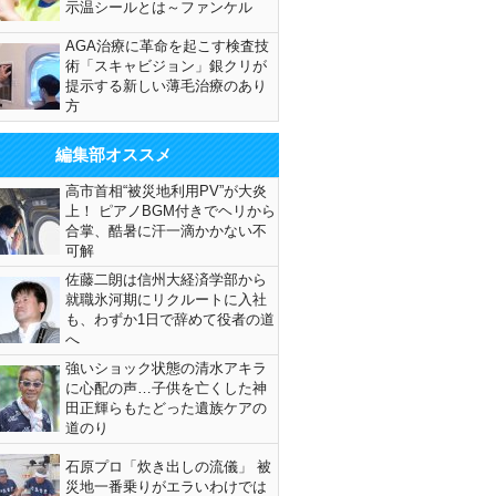
示温シールとは～ファンケル
AGA治療に革命を起こす検査技
術「スキャビジョン」銀クリが
提示する新しい薄毛治療のあり
方
編集部オススメ
高市首相“被災地利用PV”が大炎
上！ ピアノBGM付きでヘリから
合掌、酷暑に汗一滴かかない不
可解
佐藤二朗は信州大経済学部から
就職氷河期にリクルートに入社
も、わずか1日で辞めて役者の道
へ
強いショック状態の清水アキラ
に心配の声…子供を亡くした神
田正輝らもたどった遺族ケアの
道のり
石原プロ「炊き出しの流儀」 被
災地一番乗りがエラいわけでは