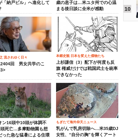
が「納戸ビル」へ進化して
歳の息子は…米ユタ州での心温
10
？
まる後日談に全米が感動
本郷史観 日本を変えた傑物たち
之 流されゆく日々
上杉謙信（3）配下が何度も反
12404回 男女共学のこ
旗 権威だけでは戦国武士を統率
3>
できなかった
もぎたて海外仰天ニュース
オン16頭中10頭が体調不
乳がんで乳房切除へ…米35歳DJ
3頭死亡…多摩動物園も想
女性、“自分の胸”を輝くアート
だった急な猛暑による住環