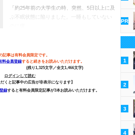
「約25年前の大学生の時、突然、5日以上に及
ぶ不眠状態に陥りました。一睡もしていない
PR
のに疲…
の記事は有料会員限定です。
1
有料会員登録
すると続きをお読みいただけます。
(残り1,325文字／全文1,466文字)
ログインして読む
ただくと記事中の広告が非表示になります】
2
登録
すると有料会員限定記事が3本お読みいただけます。
3
4