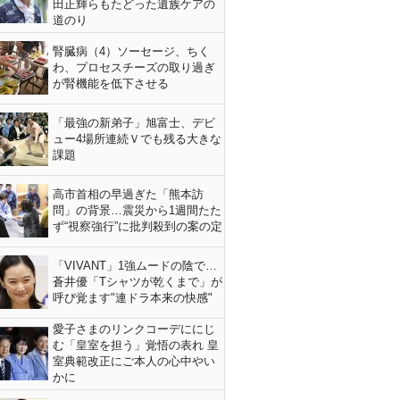
田正輝らもたどった遺族ケアの
道のり
腎臓病（4）ソーセージ、ちく
わ、プロセスチーズの取り過ぎ
が腎機能を低下させる
「最強の新弟子」旭富士、デビ
ュー4場所連続Ｖでも残る大きな
課題
高市首相の早過ぎた「熊本訪
問」の背景…震災から1週間たた
ず“視察強行”に批判殺到の案の定
「VIVANT」1強ムードの陰で…
蒼井優「Tシャツが乾くまで」が
呼び覚ます"連ドラ本来の快感"
愛子さまのリンクコーデににじ
む「皇室を担う」覚悟の表れ 皇
室典範改正にご本人の心中やい
かに