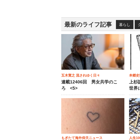
最新のライフ記事
暮らし
五木寛之 流されゆく日々
本郷史
連載12406回 男女共学のこ
上杉
ろ <5>
世界
もぎたて海外仰天ニュース
人生1