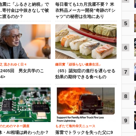
地震に「ふるさと納税」で
毎日着ても1カ月洗濯不要？ 米
…寄付金は中抜きなしで被
衣料品メーカー開発“奇跡のTシ
に渡るのか？
ャツ”の秘密は生地にあり
5
6
之 流されゆく日々
鎌田實「頑張らない健康生活」
12405回 男女共学のこ
（65）認知症の進行を遅らせる
7
4>
効果の期待できる食べもの
8
9
のためのマネー講座
もぎたて海外仰天ニュース
体・AI相場は終わったか？
落雷でトラックを失った父に9