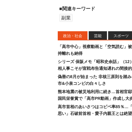
■関連キーワード
副業
政治・社会
芸能
スポーツ
「高市中心」視察動画と「空気読む」被
持離れも納得
シリーズ 保阪メモ「昭和史余話」（12
相人事こそが宣戦布告通知遅れの間接的
偽善の8月が始まった 非核三原則を踏
市&小泉コンビの白々しさ
熊本地震の被災地利用に続き…首相官邸
国民栄誉賞で「高市PR動画」作成し大
高市首相のあいさつはコピペ率85％…
思い」石破前首相・愛子内親王とは絶望