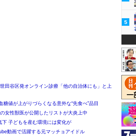
5
！世田谷区発オンライン診療「他の自治体にも」と上
 血糖値が上がりづらくなる意外な“先食べ”品目
国の女性獣医が公開したリストが大炎上中
低下 子どもを産む環境には変化が
Tube動画で活躍する元マッチョアイドル