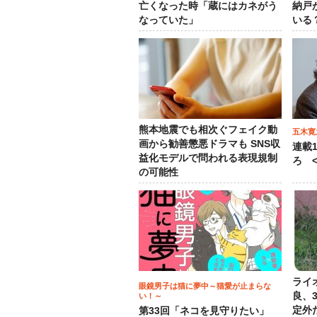
亡くなった時「蔵にはカネがう
納戸
なっていた」
いる
熊本地震でも相次ぐフェイク動
五木寛
画から勧善懲悪ドラマも SNS収
連載
益化モデルで問われる表現規制
ろ <
の可能性
ライ
眼鏡男子は猫に夢中～猫愛が止まらな
良、
い！～
定外
第33回「ネコを見守りたい」