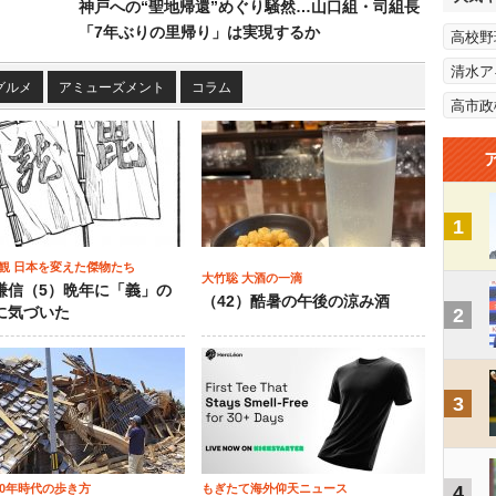
神戸への“聖地帰還”めぐり騒然…山口組・司組長
「7年ぶりの里帰り」は実現するか
高校野
清水ア
グルメ
アミューズメント
コラム
高市政
1
観 日本を変えた傑物たち
大竹聡 大酒の一滴
謙信（5）晩年に「義」の
（42）酷暑の午後の涼み酒
に気づいた
2
3
00年時代の歩き方
もぎたて海外仰天ニュース
4