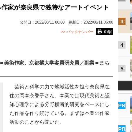
る作家が奈良県で独特なアートイベント
3
公開日：
2022/08/11 06:00
更新日：
2022/08/11 06:00
>> バックナンバー
印刷
4
業＝美術作家、京都橘大学客員研究員／副業＝まち
5
芸術と科学の力で地域活性を担う奈良県在
住の岡本奈香子さん。本業では現代美術と認
知心理学による分野横断的研究をベースにし
PR
た作品を作り続けている。まずは本業の作家
活動のことから聞いた。
PR