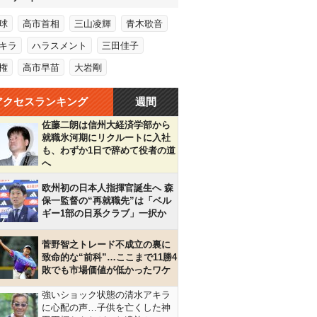
球
高市首相
三山凌輝
青木歌音
キラ
ハラスメント
三田佳子
権
高市早苗
大岩剛
アクセスランキング
週間
佐藤二朗は信州大経済学部から
就職氷河期にリクルートに入社
も、わずか1日で辞めて役者の道
へ
欧州初の日本人指揮官誕生へ 森
保一監督の“再就職先”は「ベル
ギー1部の日系クラブ」一択か
菅野智之トレード不成立の裏に
致命的な“前科”…ここまで11勝4
敗でも市場価値が低かったワケ
強いショック状態の清水アキラ
に心配の声…子供を亡くした神