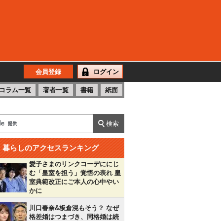
会員登録
ログイン
コラム一覧
著者一覧
書籍
紙面
暮らしのアクセスランキング
愛子さまのリンクコーデににじ
む「皇室を担う」覚悟の表れ 皇
室典範改正にご本人の心中やい
かに
川口春奈&板倉滉もそう？ なぜ
格差婚はつまづき、同格婚は続