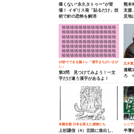
痛くない“永久タトゥー”が登
熊本
場！ イギリス発「貼るだけ」技
支援
術で針の恐怖を解消
災地
10秒でできる脳トレ「漢字まちがいさが
五木寛
し」
連載
第3問 見つけてみよう！一文
ろ <
字だけ違う漢字があるよ！
本郷史観 日本を変えた傑物たち
シニア
上杉謙信（4）北陸に進出し、
半導