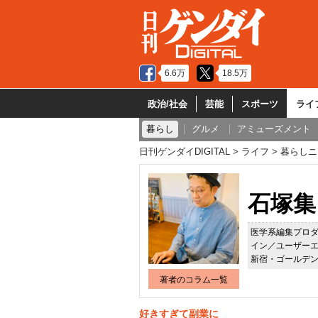
6.6万
18.5万
政治/社会
芸能
スポーツ
ライ
暮らし
グルメ
アミューズメント
日刊ゲンダイDIGITAL
ライフ
暮らしニ
石塚集
医学系編集プロダ
イン／ユーザーエ
新宿・ゴールデ
著者のコラム一覧
好きすぎて副業に