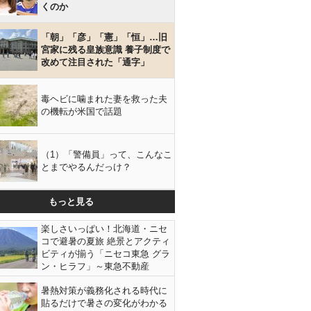
くのか
「朝」「彦」「憲」「恒」…旧
宮家に残る皇族意識 養子制度で
改めて注目された「通字」
毒ヘビに噛まれた妻を救った夫
の機転が米国で話題
（1）「警備員」って、こんなこ
とまでやるんだっけ？
もっと見る
楽しさいっぱい！北海道・ニセ
コで避暑の夏旅 絶景とアクティ
ビティが揃う「ニセコ東急 グラ
ン・ヒラフ」～東急不動産
暑熱対策が義務化される時代に
貼るだけで暑さの変化がわかる