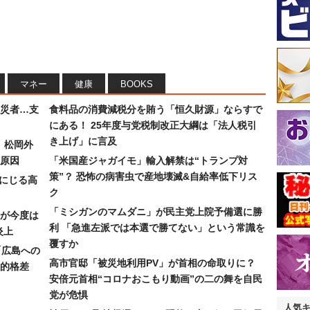
マネー
健康
BOOKS
災者…支
食料品の消費減税分を賄う「恒久財源」ならすで
にある！ 25年度与党税制改正大綱は「法人税引
き上げ」に言及
）松岡外
原因
「米国産ジャガイモ」輸入解禁は“トランプ対
策”？ 恐怖の病害虫で産地壊滅&自給率低下リス
みにじる高
ク
「ミシガンのマムダニ」が民主党上院予備選に勝
が今度は
利 「急進左派では本選で勝てない」という常識を
炎上
覆すか
「広島への
高市官邸「被災地利用PV」が首相の命取りに？
的格差
安倍元首相“コロナおこもり動画”の二の舞を自民
党が危惧
人気