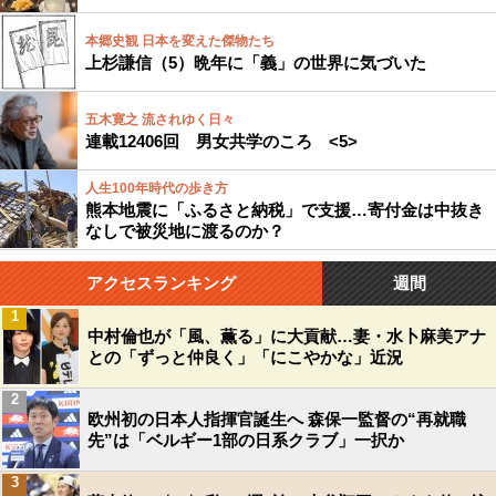
本郷史観 日本を変えた傑物たち
上杉謙信（5）晩年に「義」の世界に気づいた
五木寛之 流されゆく日々
連載12406回 男女共学のころ <5>
人生100年時代の歩き方
熊本地震に「ふるさと納税」で支援…寄付金は中抜き
なしで被災地に渡るのか？
アクセスランキング
週間
1
中村倫也が「風、薫る」に大貢献…妻・水卜麻美アナ
との「ずっと仲良く」「にこやかな」近況
2
欧州初の日本人指揮官誕生へ 森保一監督の“再就職
先”は「ベルギー1部の日系クラブ」一択か
3