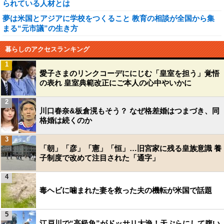
られている人材とは
夢は米国とアジアに学校をつくること 教育の相談が全国から集
まる“元市議”の生き方
暮らしのアクセスランキング
1
愛子さまのリンクコーデににじむ「皇室を担う」覚悟
の表れ 皇室典範改正にご本人の心中やいかに
2
川口春奈&板倉滉もそう？ なぜ格差婚はつまづき、同
格婚は続くのか
3
「朝」「彦」「憲」「恒」…旧宮家に残る皇族意識 養
子制度で改めて注目された「通字」
4
毒ヘビに噛まれた妻を救った夫の機転が米国で話題
5
江戸川で“高級魚”がドッサリ大漁！天ぷらにして腹い