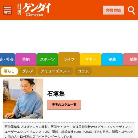
治・社会
芸能
スポーツ
ライフ
マネー
健康
競馬
ボートレース
競輪
オートレース
暮らし
グルメ
アミューズメント
コラム
石塚集
著者のコラム一覧
医学系編集プロダクション経営。医学ライター。東洋美術学校Webグラフィックデザイン／
ユーザーエクスペリエンス（UX）講師。株式会社eumoでUIUX／PRを担当。新宿・ゴールデ
ン街の入り口付近の店でバーテンダーもしている。