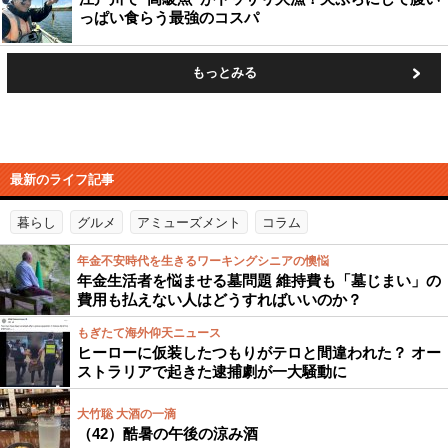
っぱい食らう最強のコスパ
もっとみる
最新のライフ記事
暮らし
グルメ
アミューズメント
コラム
年金不安時代を生きるワーキングシニアの懊悩
年金生活者を悩ませる墓問題 維持費も「墓じまい」の
費用も払えない人はどうすればいいのか？
もぎたて海外仰天ニュース
ヒーローに仮装したつもりがテロと間違われた？ オー
ストラリアで起きた逮捕劇が一大騒動に
大竹聡 大酒の一滴
（42）酷暑の午後の涼み酒