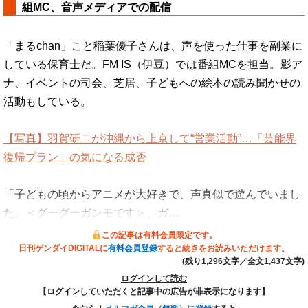
組MC、音声メディアでの配信
「まるchan」こと稲葉優子さんは、声を使った仕事を副業に
している保育士だ。FM IS（伊豆）では番組MCを担当。影ア
ナ、イベントの司会、芝居、子どもへの絵本の読み聞かせの
活動もしている。
【写真】羽賀研二が沖縄から上京して“営業活動”…「芸能界
復帰プラン」の気になる成否
「子どもの頃からアニメが大好きで、声真似で遊んでいまし
た。＜グーグーガンモです＞、ガ…
この記事は有料会員限定です。
日刊ゲンダイDIGITALに
有料会員登録
すると続きをお読みいただけます。
(残り1,296文字／全文1,437文字)
ログインして読む
【ログインしていただくと記事中の広告が非表示になります】