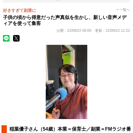
> 一覧へ
好きすぎて副業に
子供の頃から得意だった声真似を生かし、新しい音声メデ
ィアを使って集客
公開：
22/09/22 06:00
更新：
22/09/22 12:22
稲葉優子さん（54歳）本業＝保育士／副業＝FMラジオ番