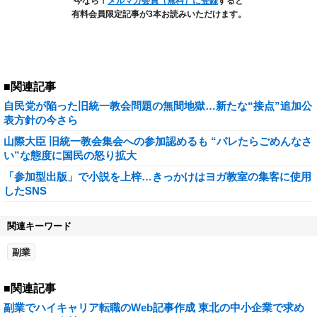
今なら！
メルマガ会員（無料）に登録
すると
有料会員限定記事が3本お読みいただけます。
■関連記事
自民党が陥った旧統一教会問題の無間地獄…新たな“接点”追加公
表方針の今さら
山際大臣 旧統一教会集会への参加認めるも “バレたらごめんなさ
い”な態度に国民の怒り拡大
「参加型出版」で小説を上梓…きっかけはヨガ教室の集客に使用
したSNS
関連キーワード
副業
■関連記事
副業でハイキャリア転職のWeb記事作成 東北の中小企業で求め