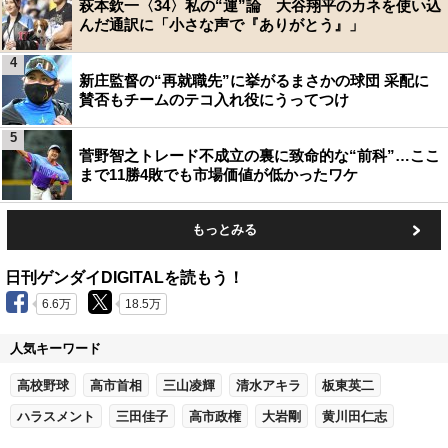
萩本欽一〈34〉私の“運”論 大谷翔平のカネを使い込
んだ通訳に「小さな声で『ありがとう』」
4
新庄監督の“再就職先”に挙がるまさかの球団 采配に
賛否もチームのテコ入れ役にうってつけ
5
菅野智之トレード不成立の裏に致命的な“前科”…ここ
まで11勝4敗でも市場価値が低かったワケ
もっとみる
日刊ゲンダイDIGITALを読もう！
6.6万
18.5万
人気キーワード
高校野球
高市首相
三山凌輝
清水アキラ
板東英二
ハラスメント
三田佳子
高市政権
大岩剛
黄川田仁志