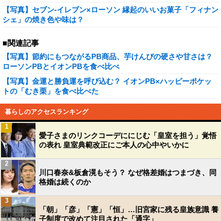
【写真】セブン-イレブン×ローソン 縁起のいいお菓子「フィナン
シェ」の焼き色や味は？
■関連記事
【写真】節約にもつながるPB商品、芋けんぴの硬さや甘さは？
ローソンPBとイオンPBを食べ比べ
【写真】金運と勝負運を呼び込む？ イオンPB×ハッピーポケッ
トの「むき栗」を食べ比べた
暮らしのアクセスランキング
1
愛子さまのリンクコーデににじむ「皇室を担う」覚悟
の表れ 皇室典範改正にご本人の心中やいかに
2
川口春奈&板倉滉もそう？ なぜ格差婚はつまづき、同
格婚は続くのか
3
「朝」「彦」「憲」「恒」…旧宮家に残る皇族意識 養
子制度で改めて注目された「通字」