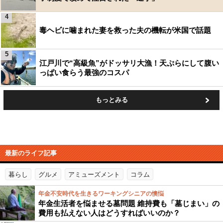
4
毒ヘビに噛まれた妻を救った夫の機転が米国で話題
5
江戸川で“高級魚”がドッサリ大漁！天ぷらにして腹い
っぱい食らう最強のコスパ
もっとみる
最新のライフ記事
暮らし
グルメ
アミューズメント
コラム
年金不安時代を生きるワーキングシニアの懊悩
年金生活者を悩ませる墓問題 維持費も「墓じまい」の
費用も払えない人はどうすればいいのか？