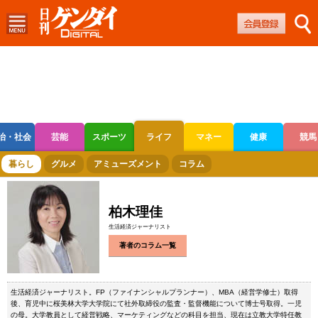
治・社会
芸能
スポーツ
ライフ
マネー
健康
競馬
ボートレース
競輪
オートレース
暮らし
グルメ
アミューズメント
コラム
柏木理佳
生活経済ジャーナリスト
著者のコラム一覧
生活経済ジャーナリスト。FP（ファイナンシャルプランナー）、MBA（経営学修士）取得
後、育児中に桜美林大学大学院にて社外取締役の監査・監督機能について博士号取得。一児
の母。大学教員として経営戦略、マーケティングなどの科目を担当、現在は立教大学特任教