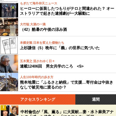
もぎたて海外仰天ニュース
ヒーローに仮装したつもりがテロと間違われた？ オー
ストラリアで起きた逮捕劇が一大騒動に
大竹聡 大酒の一滴
（42）酷暑の午後の涼み酒
本郷史観 日本を変えた傑物たち
上杉謙信（5）晩年に「義」の世界に気づいた
五木寛之 流されゆく日々
連載12406回 男女共学のころ <5>
人生100年時代の歩き方
熊本地震に「ふるさと納税」で支援…寄付金は中抜き
なしで被災地に渡るのか？
アクセスランキング
週間
1
中村倫也が「風、薫る」に大貢献…妻・水卜麻美アナ