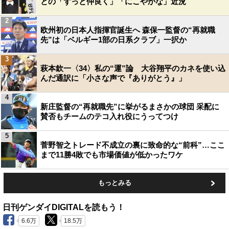
との「ずっと仲良く」「にこやかな」近況
2
欧州初の日本人指揮官誕生へ 森保一監督の“再就職
先”は「ベルギー1部の日系クラブ」一択か
3
萩本欽一〈34〉私の“運”論 大谷翔平のカネを使い込
んだ通訳に「小さな声で『ありがとう』」
4
新庄監督の“再就職先”に挙がるまさかの球団 采配に
賛否もチームのテコ入れ役にうってつけ
5
菅野智之トレード不成立の裏に致命的な“前科”…ここ
まで11勝4敗でも市場価値が低かったワケ
もっとみる
日刊ゲンダイDIGITALを読もう！
6.6万
18.5万