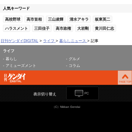
人気キーワード
高校野球
高市首相
三山凌輝
清水アキラ
板東英二
ハラスメント
三田佳子
高市政権
大岩剛
黄川田仁志
日刊ゲンダイDIGITAL
ライフ
暮らしニュース
記事
ライフ
暮らし
グルメ
アミューズメント
コラム
表示切り替え
（C）Nikkan Gendai