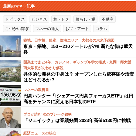
最新のマネー記事
トピックス
ビジネス
株・ＦＸ
暮らし・税
不動産
こづかい稼ぎ
マネーの達人
お宝・アート
コラム
築地、日本橋、銀座、臨海エリア 大都会の未来予想図
東京・築地、150～210メートルが7棟 新たな街は摩天
楼
開業まであと4年、カジノIR、ギャンブル学の権威・丸岡一郎大阪
商大学長が丸わかり解説
具体的な開発の中身は？ オープンしたら依存症や治安
はどうなるか？
マネーの教科書
円高ハンター「iシェアーズ円高フォーカスETF」は円
高をチャンスに変える日本初のETF
プロが読む 次のブレーク銘柄
「ジェイック」は業績好調 2023年高値5130円に挑戦
経済ニュースの核心