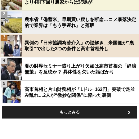
より4割下回り農家からは悲鳴が
2
農水省「備蓄米」早期買い戻しを断念…コメ暴落決定
的で業界は「もう手遅れ」と落胆
3
異例の「日米協調為替介入」の謎解き…米国側が”裏
取引”で出した3つの条件と高市首相外し
4
夏の財界セミナー盛り上がり欠如は高市首相の「経済
無策」を反映か？ 具体性を欠いた話ばかり
5
高市首相と片山財務相が「1ドル=162円」突破で足並
み乱れ…2人が“微妙な関係”に陥った裏側
もっとみる