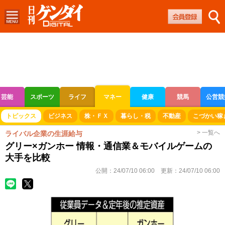
芸能
スポーツ
ライフ
マネー
健康
競馬
公営競
ボートレース
競輪
オートレース
トピックス
ビジネス
株・ＦＸ
暮らし・税
不動産
こづかい稼
> 一覧へ
ライバル企業の生涯給与
グリー×ガンホー 情報・通信業＆モバイルゲームの
大手を比較
公開：
24/07/10 06:00
更新：
24/07/10 06:00