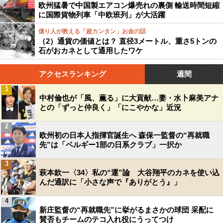
欧州猛暑で中国製エアコン爆売れの裏側 輸送時間短縮
に国際貨物列車「中欧班列」が大活躍
億り人が教える「超カンタン」お金の話
（2）通貨の価値とは？ 直径3メートル、重さ5トンの
石がおカネとして通用したワケ
アクセスランキング
週間
1
中村倫也が「風、薫る」に大貢献…妻・水卜麻美アナ
との「ずっと仲良く」「にこやかな」近況
2
欧州初の日本人指揮官誕生へ 森保一監督の“再就職
先”は「ベルギー1部の日系クラブ」一択か
3
萩本欽一〈34〉私の“運”論 大谷翔平のカネを使い込
んだ通訳に「小さな声で『ありがとう』」
4
新庄監督の“再就職先”に挙がるまさかの球団 采配に
賛否もチームのテコ入れ役にうってつけ