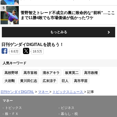
5
菅野智之トレード不成立の裏に致命的な“前科”…ここ
まで11勝4敗でも市場価値が低かったワケ
もっとみる
日刊ゲンダイDIGITALを読もう！
6.6万
18.5万
人気キーワード
高校野球
高市首相
清水アキラ
板東英二
高市政権
大岩剛
黄川田仁志
広末涼子
巨人
高市早苗
日刊ゲンダイDIGITAL
マネー
トピックスニュース
記事
マネー
トピックス
ビジネス
株・ＦＸ
暮らし・税