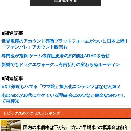
全文表示する
■関連記事
世界規模のアカウント売買プラットフォームがついに日本上陸！
「ファンパレ」アカウント販売も
専門医が指摘 ゲーム依存症患者の約2割はADHDを合併
新婚でもドラクエウォーク…有吉弘行の変わらぬルーティン
■関連記事
EXIT兼近もハマる「ウマ娘」擬人化コンテンツはなぜ人気？
あのmixiが10代にウケている理由 炎上の少ない健全なSNSとし
て再脚光
トピックスのアクセスランキング
1
国内の米価格は下がる一方…“早場米”の概算金は前年