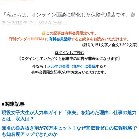
「私たちは、オンライン面談に特化した保険代理店です。創
業は2019年ですが現在は従…
この記事は有料会員限定です。
日刊ゲンダイDIGITALに
有料会員登録
すると続きをお読みいただけます。
(残り3,151文字／全文3,292文字)
ログインして読む
【ログインしていただくと記事中の広告が非表示になります】
今なら！
メルマガ会員（無料）に登録
すると
有料会員限定記事が3本お読みいただけます。
■関連記事
現役女子大生が人力車ガイド「俥夫」を始めた理由…仕事の魅力
とは、収入は？
無名の染み抜き剤が70万本ヒット！なぜ宣伝費ゼロの広報戦略で
も知名度アップできたのか