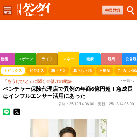
芸能
スポーツ
ライフ
マネー
健康
競馬
公営競
ボートレース
競輪
オートレース
トピックス
ビジネス
株・ＦＸ
暮らし・税
不動産
こづかい稼
> 一覧へ
「もうけびと」に聞く金儲けの秘訣
ベンチャー保険代理店で異例の年商6億円超！急成長
はインフルエンサー活用にあった
公開：
25/12/14 06:00
更新：
25/12/14 06:00