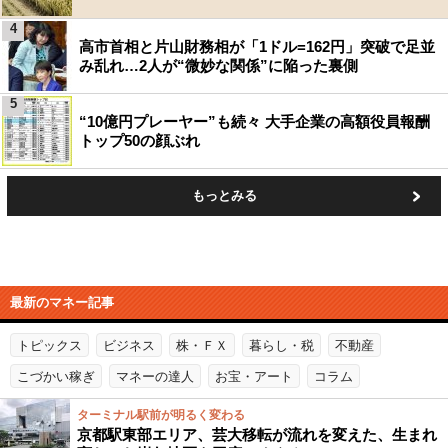
4
高市首相と片山財務相が「1ドル=162円」突破で足並
み乱れ…2人が“微妙な関係”に陥った裏側
5
“10億円プレーヤー”も続々 大手企業の高額役員報酬
トップ50の顔ぶれ
もっとみる
最新のマネー記事
トピックス
ビジネス
株・ＦＸ
暮らし・税
不動産
こづかい稼ぎ
マネーの達人
お宝・アート
コラム
ターミナル駅前が明るく変わる
京都駅東部エリア、芸大移転が流れを変えた、生まれ