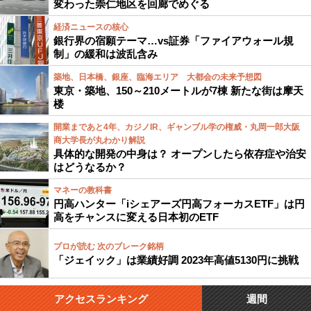
変わった崇仁地区を回廊でめぐる
経済ニュースの核心
銀行界の宿願テーマ…vs証券「ファイアウォール規
制」の緩和は波乱含み
築地、日本橋、銀座、臨海エリア 大都会の未来予想図
東京・築地、150～210メートルが7棟 新たな街は摩天
楼
開業まであと4年、カジノIR、ギャンブル学の権威・丸岡一郎大阪
商大学長が丸わかり解説
具体的な開発の中身は？ オープンしたら依存症や治安
はどうなるか？
マネーの教科書
円高ハンター「iシェアーズ円高フォーカスETF」は円
高をチャンスに変える日本初のETF
プロが読む 次のブレーク銘柄
「ジェイック」は業績好調 2023年高値5130円に挑戦
アクセスランキング
週間