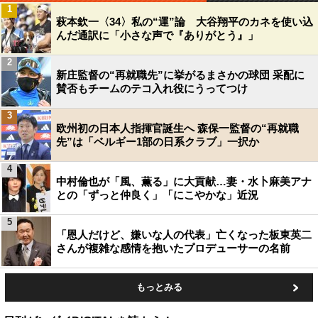
1
萩本欽一〈34〉私の“運”論 大谷翔平のカネを使い込
んだ通訳に「小さな声で『ありがとう』」
2
新庄監督の“再就職先”に挙がるまさかの球団 采配に
賛否もチームのテコ入れ役にうってつけ
3
欧州初の日本人指揮官誕生へ 森保一監督の“再就職
先”は「ベルギー1部の日系クラブ」一択か
4
中村倫也が「風、薫る」に大貢献…妻・水卜麻美アナ
との「ずっと仲良く」「にこやかな」近況
5
「恩人だけど、嫌いな人の代表」亡くなった板東英二
さんが複雑な感情を抱いたプロデューサーの名前
もっとみる