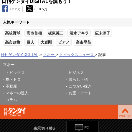
日刊ゲンダイDIGITALを読もう！
6.6万
18.5万
人気キーワード
高校野球
高市首相
板東英二
清水アキラ
広末涼子
高市政権
巨人
大岩剛
ピアノ
高市早苗
日刊ゲンダイDIGITAL
マネー
トピックスニュース
記事
マネー
トピックス
ビジネス
株・ＦＸ
暮らし・税
不動産
こづかい稼ぎ
マネーの達人
お宝・アート
コラム
表示切り替え