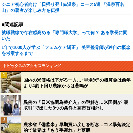
シニア初心者向け「日帰り登山&温泉」コース5選 「温泉百名
山」の著者が楽しみ方を伝授
■関連記事
就職戦線で存在感高める「専門職大学」って何？ ある学長に聞
いた
1年で1000人が学ぶ「フェムケア矯正」 美容整骨師が独自の概念
を考案するまで
トピックスのアクセスランキング
1
国内の米価格は下がる一方…“早場米”の概算金は前年
より4割下回り農家からは悲鳴が
2
異例の「日米協調為替介入」の謎解き…米国側が”裏
取引”で出した3つの条件と高市首相外し
3
農水省「備蓄米」早期買い戻しを断念…コメ暴落決定
的で業界は「もう手遅れ」と落胆