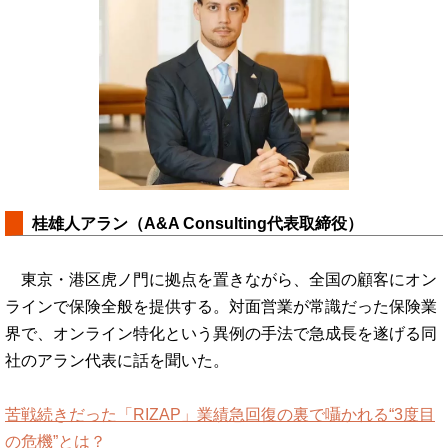
桂雄人アラン（A&A Consulting代表取締役）
東京・港区虎ノ門に拠点を置きながら、全国の顧客にオン
ラインで保険全般を提供する。対面営業が常識だった保険業
界で、オンライン特化という異例の手法で急成長を遂げる同
社のアラン代表に話を聞いた。
苦戦続きだった「RIZAP」業績急回復の裏で囁かれる“3度目
の危機”とは？