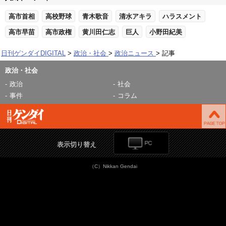
高市首相
高校野球
青木歌音
清水アキラ
ハラスメント
高市早苗
高市政権
黄川田仁志
巨人
小野田紀美
日刊ゲンダイDIGITAL
政治・社会
政治ニュース
記事
政治・社会
政治
社会
事件
コラム
表示切り替え
（C）Nikkan Gendai