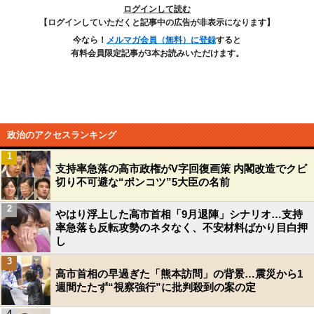
ログインして読む
【ログインしていただくと記事中の広告が非表示になります】
今なら！
メルマガ会員（無料）に登録
すると
有料会員限定記事が3本お読みいただけます。
政治のアクセスランキング
1
支持率急落の高市政権がV字回復画策 内閣改造でクビ
切り不可避な“ポンコツ”5大臣の名前
2
やはり浮上した高市首相「9月退陣」シナリオ…支持
率急落も反転攻勢のネタなく、不安材料ばかり目白押
し
3
高市首相の早過ぎた「熊本訪問」の背景…震災から1
週間たたず“視察強行”に批判殺到の案の定
4