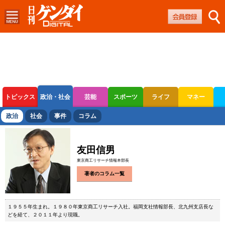
トピックス
政治・社会
芸能
スポーツ
ライフ
マネー
ボートレース
競輪
オートレース
政治
社会
事件
コラム
友田信男
東京商工リサーチ情報本部長
著者のコラム一覧
１９５５年生まれ。１９８０年東京商工リサーチ入社。福岡支社情報部長、北九州支店長な
どを経て、２０１１年より現職。