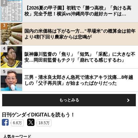
2
【2026夏の甲子園】初戦で「勝つ高校」「負ける高
校」完全予想！横浜vs沖縄尚学の超好カードは…
3
国内の米価格は下がる一方…“早場米”の概算金は前年
より4割下回り農家からは悲鳴が
4
阪神藤川監督の「焦り」「短気」「采配」に大きな不
安…岡田前監督もチクリ「崩れてる感じするわ」
5
三男・清水良太郎さん急死で清水アキラ沈痛…8年越
しの「父子再共演」が始まったばかりだった
もっとみる
日刊ゲンダイDIGITALを読もう！
6.6万
18.5万
人気キーワード