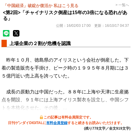
> 一覧へ
「中国経済」破綻か復活か 私はこう見る
<第2回>「チャイナリスク倒産は15年の3倍になる恐れがあ
る」
公開：
16/02/03 17:00
更新：
16/10/17 04:37
上場企業の２割が危機を認識
昨年１０月、徳島県のアイリスという会社が倒産した。下
着の製造販売を手掛け、ピーク時の１９９５年８月期には３
５億円近い売上高を誇っていた。
成長の原動力は中国だった。８８年に上海や天津に生産拠
点を開設、９１年には上海アイリス製衣を設立し、中国シフ
トを本格化させた。その後、…
この記事は有料会員限定です。
日刊ゲンダイDIGITALに
有料会員登録
すると続きをお読みいただけます。
(残り778文字／全文919文字)