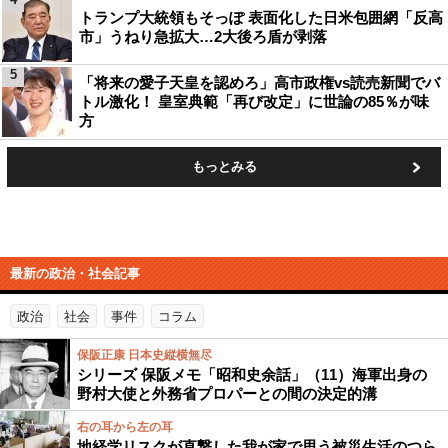
トランプ大統領もそっぽ 表面化した日米包囲網「反高
市」うねり急拡大…2大後ろ盾が剥落
5
「将来の愛子天皇を認めろ」高市政権vs読売新聞でバ
トル激化！ 皇室典範「再び改定」に世論の85％が味
方
もっとみる
最新の政治・社会記事
政治
社会
事件
コラム
保阪正康 日本史縦横無尽
シリーズ 保阪メモ「昭和史余話」（11）海軍出身の
野村大使と外務省プロパーとの間の決定的溝
右の耳から左の耳
地経学リスクが直撃した我が家で思う被災生活のつら