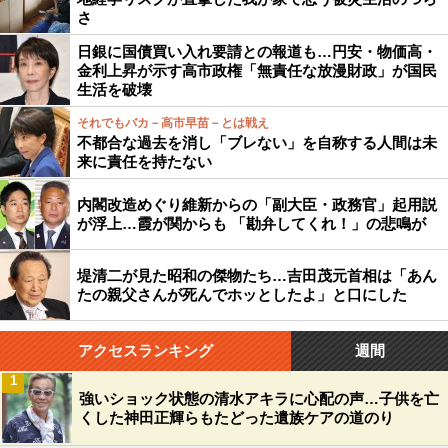
さ
日銀に国債買い入れ要請との報道も…円安・物価高・
金利上昇が示す高市政権「無責任な放漫財政」が国民
生活を破壊
それでもバカ－高市早苗－とは戦え
不都合な過去を消し「ブレない」を自称する人間は未
来に責任を持たない
内閣改造めぐり維新からの「副大臣・政務官」起用説
が浮上…霞が関からも 「勘弁してくれ！」の悲鳴が
堤清二が見た昭和の傑物たち…吉田茂元首相は「あん
たの親父さんが死んでホッとしたよ」と口にした
アクセスランキング
週間
1
強いショック状態の清水アキラに心配の声…子供を亡
くした神田正輝らもたどった遺族ケアの道のり