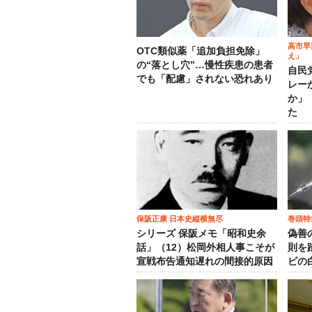
高市早
OTC類似薬「追加負担免除」
え」
の“落とし穴”…慢性疾患の患者
自民
でも「配慮」されない恐れあり
レー
か」
た
保阪正康 日本史縦横無尽
巻頭特
シリーズ 保阪メモ「昭和史余
偽善
話」（12）松岡外相人事こそが
則を
宣戦布告通知遅れの間接的原因
ビの