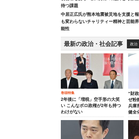
待つ課題
中居正広氏が熊本地震被災地を支援と報
も変わらないチャリティー精神と芸能界
能性
最新の政治・社会記事
政治
巻頭特集
“財
2年後に「増税」空手形の大笑
ぜ粉
い こんなボロ政権が2年も持つ
兵庫
わけがない
健全