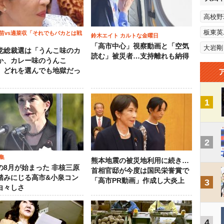
高校野
板東英
苗vs適菜収「それでもバカとは戦
鈴木エイト カルトな金曜日
「高市中心」視察動画と「空気
大岩剛
党総裁選は「うんこ味のカ
読む」被災者…支持離れも納得
か、カレー味のうんこ
 どれを選んでも地獄だっ
1
2
集
熊本地震の被災地利用に続き…
の8月が始まった 非核三原
首相官邸が今度は国民栄誉賞で
踏みにじる高市&小泉コン
「高市PR動画」作成し大炎上
3
白々しさ
4