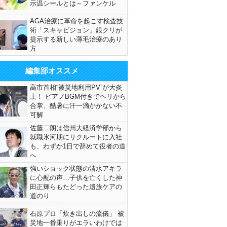
示温シールとは～ファンケル
AGA治療に革命を起こす検査技
術「スキャビジョン」銀クリが
提示する新しい薄毛治療のあり
方
編集部オススメ
高市首相“被災地利用PV”が大炎
上！ ピアノBGM付きでヘリから
合掌、酷暑に汗一滴かかない不
可解
佐藤二朗は信州大経済学部から
就職氷河期にリクルートに入社
も、わずか1日で辞めて役者の道
へ
強いショック状態の清水アキラ
に心配の声…子供を亡くした神
田正輝らもたどった遺族ケアの
道のり
石原プロ「炊き出しの流儀」 被
災地一番乗りがエラいわけでは