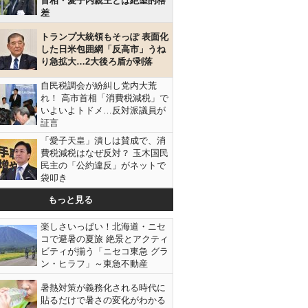
首相・愛子内親王とは絶望的格
差
トランプ大統領もそっぽ 表面化
した日米包囲網「反高市」うね
り急拡大…2大後ろ盾が剥落
自民税調会が紛糾し党内大荒
れ！ 高市首相「消費税減税」で
いよいよトドメ…反対派議員が
証言
「愛子天皇」潰しは賛成で、消
費税減税はなぜ反対？ 玉木国民
民主の「公約違反」がネットで
袋叩き
もっと見る
楽しさいっぱい！北海道・ニセ
コで避暑の夏旅 絶景とアクティ
ビティが揃う「ニセコ東急 グラ
ン・ヒラフ」～東急不動産
暑熱対策が義務化される時代に
貼るだけで暑さの変化がわかる