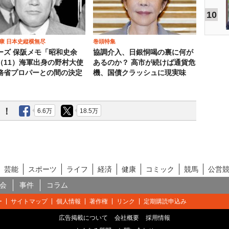
10
康 日本史縦横無尽
巻頭特集
ーズ 保阪メモ「昭和史余
協調介入、日銀恫喝の裏に何が
（11）海軍出身の野村大使
あるのか？ 高市が続けば通貨危
務省プロパーとの間の決定
機、国債クラッシュに現実味
う！
6.6万
18.5万
芸能
スポーツ
ライフ
経済
健康
コミック
競馬
公営
会
事件
コラム
ー
サイトマップ
個人情報
著作権
リンク
定期購読申込み
広告掲載について
会社概要
採用情報