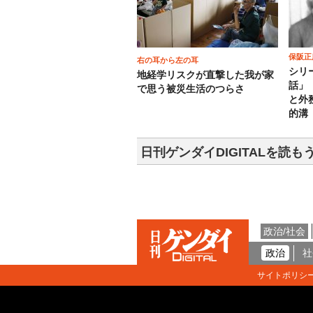
保阪正
右の耳から左の耳
シリ
地経学リスクが直撃した我が家
話」
で思う被災生活のつらさ
と外
的溝
日刊ゲンダイDIGITALを読も
政治/社会
政治
社
サイトポリシ