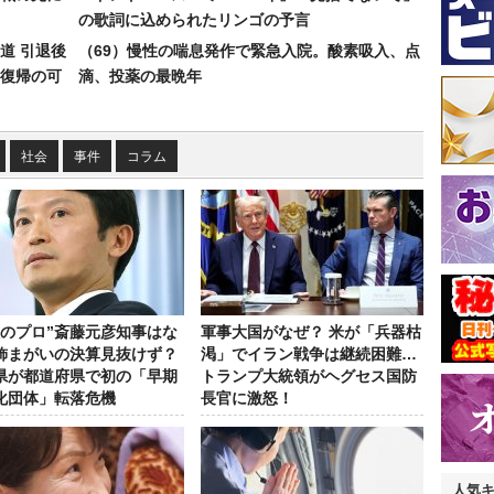
の歌詞に込められたリンゴの予言
道 引退後
（69）慢性の喘息発作で緊急入院。酸素吸入、点
復帰の可
滴、投薬の最晩年
社会
事件
コラム
政のプロ”斎藤元彦知事はな
軍事大国がなぜ？ 米が「兵器枯
飾まがいの決算見抜けず？
渇」でイラン戦争は継続困難…
県が都道府県で初の「早期
トランプ大統領がヘグセス国防
化団体」転落危機
長官に激怒！
人気