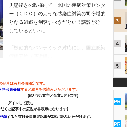
失態続きの政権内で、米国の疾病対策センタ
ー（ＣＤＣ）のような感染症対策の司令塔的
3
となる組織を創設すべきだという議論が浮上
しているという。
4
「機動的なパンデミック対応には、国立感染
症研究所（感染研…
5
の記事は有料会員限定です。
有料会員登録
すると続きをお読みいただけます。
(残り905文字／全文1,046文字)
PR
ログインして読む
ただくと記事中の広告が非表示になります】
登録
すると有料会員限定記事が3本お読みいただけます。
PR