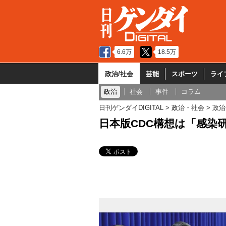
6.6万
18.5万
政治/社会
芸能
スポーツ
ライ
政治
社会
事件
コラム
日刊ゲンダイDIGITAL
政治・社会
政治
日本版CDC構想は「感染