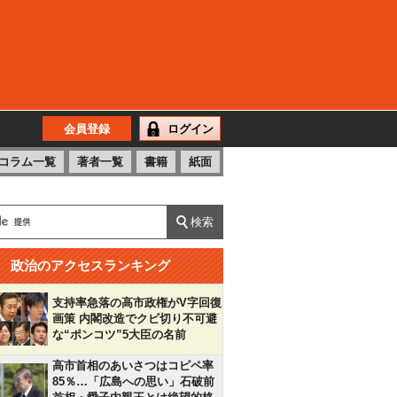
会員登録
ログイン
コラム一覧
著者一覧
書籍
紙面
政治のアクセスランキング
支持率急落の高市政権がV字回復
画策 内閣改造でクビ切り不可避
な“ポンコツ”5大臣の名前
高市首相のあいさつはコピペ率
85％…「広島への思い」石破前