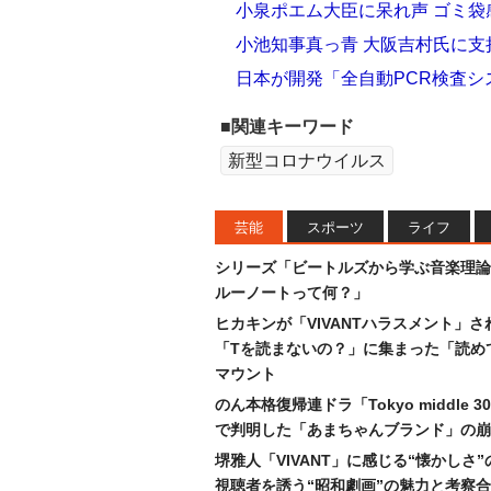
小泉ポエム大臣に呆れ声 ゴミ袋
小池知事真っ青 大阪吉村氏に
日本が開発「全自動PCR検査シ
■関連キーワード
新型コロナウイルス
芸能
スポーツ
ライフ
シリーズ「ビートルズから学ぶ音楽理論
ルーノートって何？」
ヒカキンが「VIVANTハラスメント」さ
「Tを読まないの？」に集まった「読め
マウント
のん本格復帰連ドラ「Tokyo middle 
で判明した「あまちゃんブランド」の崩
堺雅人「VIVANT」に感じる“懐かしさ
視聴者を誘う“昭和劇画”の魅力と考察