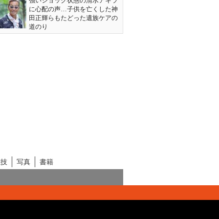
強いショック状態の清水アキラ
に心配の声…子供を亡くした神
田正輝らもたどった遺族ケアの
道のり
競技
写真
書籍