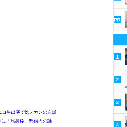
PR
1
2
3
ニコ生出演で総スカンの自爆
算に「尾身枠」65億円の謎
4