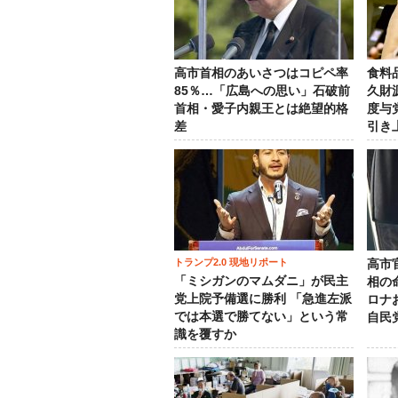
高市首相のあいさつはコピペ率
食料
85％…「広島への思い」石破前
久財
首相・愛子内親王とは絶望的格
度与
差
引き
トランプ2.0 現地リポート
高市
「ミシガンのマムダニ」が民主
相の
党上院予備選に勝利 「急進左派
ロナ
では本選で勝てない」という常
自民
識を覆すか