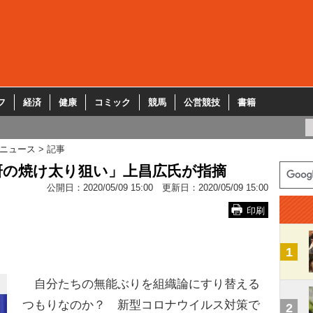
フ
経済
健康
コミック
競馬
公営競技
書籍
ニュース
記事
研の焼け太り狙い」上昌広氏が指摘
公開日：
2020/05/09 15:00
更新日：
2020/05/09 15:00
印刷
1
自分たちの無能ぶりを組織論にすり替える
つもりなのか？ 新型コロナウイルス対策で
2