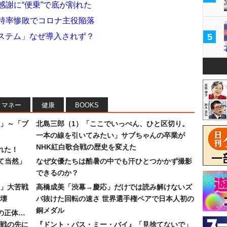
感謝に“便乗”で底が割れた
支持率惨敗でコロナ主役陥落
ステム」なぜ導入されず？
5
マネー
健康
BOOKS
」～「ブ
北島三郎（1）「ここでいっぺん、ひと区切り。
一本の線を引いてみたい」サブちゃんの卒業が
NHK紅白歌合戦の歴史を変えた
れた！
て当然」
なぜ女優たちは酷暑の中でも汗ひとつかかず撮影
できるのか？
30」大苦戦
高橋成美「渋幕→慶応」だけでは読み解けないズ
壊
バ抜けた回転の速さ 世界選手権ペアで日本人初の
銅メダル
”の正体…
合戦の先に
『ドント・パス・ミー・バイ』「見捨てないで」