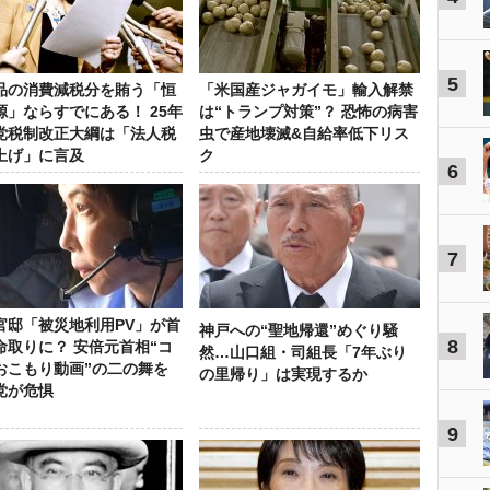
5
品の消費減税分を賄う「恒
「米国産ジャガイモ」輸入解禁
源」ならすでにある！ 25年
は“トランプ対策”？ 恐怖の病害
党税制改正大綱は「法人税
虫で産地壊滅&自給率低下リス
上げ」に言及
ク
6
7
官邸「被災地利用PV」が首
神戸への“聖地帰還”めぐり騒
8
命取りに？ 安倍元首相“コ
然…山口組・司組長「7年ぶり
おこもり動画”の二の舞を
の里帰り」は実現するか
党が危惧
9