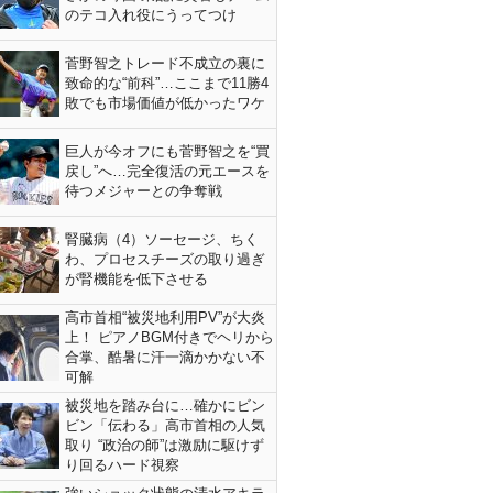
のテコ入れ役にうってつけ
菅野智之トレード不成立の裏に
致命的な“前科”…ここまで11勝4
敗でも市場価値が低かったワケ
巨人が今オフにも菅野智之を“買
戻し”へ…完全復活の元エースを
待つメジャーとの争奪戦
腎臓病（4）ソーセージ、ちく
わ、プロセスチーズの取り過ぎ
が腎機能を低下させる
高市首相“被災地利用PV”が大炎
上！ ピアノBGM付きでヘリから
合掌、酷暑に汗一滴かかない不
可解
被災地を踏み台に…確かにビン
ビン「伝わる」高市首相の人気
取り “政治の師”は激励に駆けず
り回るハード視察