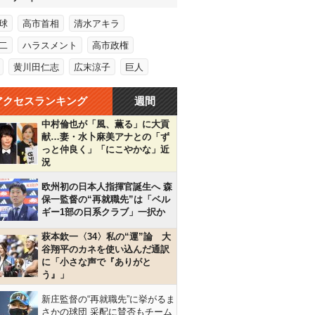
球
高市首相
清水アキラ
二
ハラスメント
高市政権
黄川田仁志
広末涼子
巨人
アクセスランキング
週間
中村倫也が「風、薫る」に大貢
献…妻・水卜麻美アナとの「ず
っと仲良く」「にこやかな」近
況
欧州初の日本人指揮官誕生へ 森
保一監督の“再就職先”は「ベル
ギー1部の日系クラブ」一択か
萩本欽一〈34〉私の“運”論 大
谷翔平のカネを使い込んだ通訳
に「小さな声で『ありがと
う』」
新庄監督の“再就職先”に挙がるま
さかの球団 采配に賛否もチーム