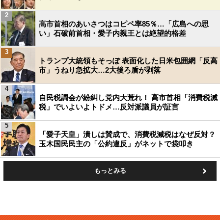
2
高市首相のあいさつはコピペ率85％…「広島への思
い」石破前首相・愛子内親王とは絶望的格差
3
トランプ大統領もそっぽ 表面化した日米包囲網「反高
市」うねり急拡大…2大後ろ盾が剥落
4
自民税調会が紛糾し党内大荒れ！ 高市首相「消費税減
税」でいよいよトドメ…反対派議員が証言
5
「愛子天皇」潰しは賛成で、消費税減税はなぜ反対？
玉木国民民主の「公約違反」がネットで袋叩き
もっとみる