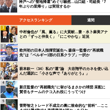
神戸への“聖地帰還”めぐり騒然…山口組・司組長「7
年ぶりの里帰り」は実現するか
アクセスランキング
週間
1
中村倫也が「風、薫る」に大貢献…妻・水卜麻美アナ
との「ずっと仲良く」「にこやかな」近況
2
欧州初の日本人指揮官誕生へ 森保一監督の“再就職
先”は「ベルギー1部の日系クラブ」一択か
3
萩本欽一〈34〉私の“運”論 大谷翔平のカネを使い込
んだ通訳に「小さな声で『ありがとう』」
4
新庄監督の“再就職先”に挙がるまさかの球団 采配に
賛否もチームのテコ入れ役にうってつけ
5
菅野智之トレード不成立の裏に致命的な“前科”…ここ