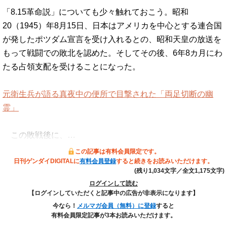
「8.15革命説」についても少々触れておこう。昭和
20（1945）年8月15日、日本はアメリカを中心とする連合国
が発したポツダム宣言を受け入れるとの、昭和天皇の放送を
もって戦闘での敗北を認めた。そしてその後、6年8カ月にわ
たる占領支配を受けることになった。
元衛生兵が語る真夜中の便所で目撃された「両足切断の幽
霊」
この敗戦後に、…
この記事は有料会員限定です。
日刊ゲンダイDIGITALに
有料会員登録
すると続きをお読みいただけます。
(残り1,034文字／全文1,175文字)
ログインして読む
【ログインしていただくと記事中の広告が非表示になります】
今なら！
メルマガ会員（無料）に登録
すると
有料会員限定記事が3本お読みいただけます。