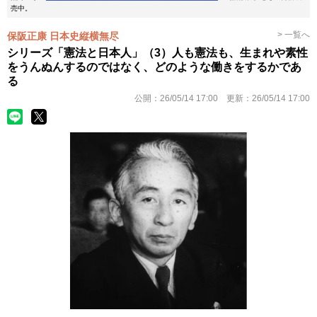
売中。
> 一覧へ
保阪正康 日本史縦横無尽
シリーズ「憲法と日本人」（3）人も憲法も、生まれや素性
をうんぬんするのではなく、どのような働きをするかであ
る
公開：
26/05/14 17:00
更新：
26/05/14 17:00