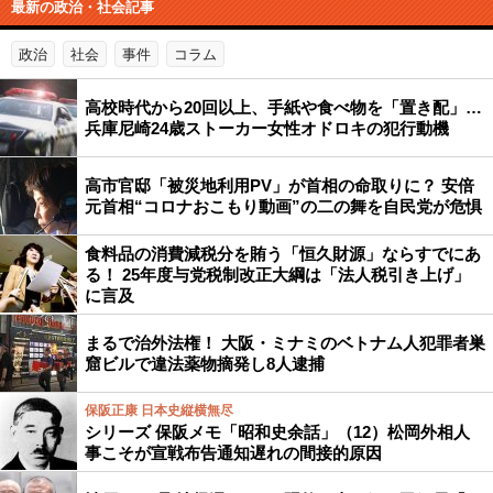
最新の政治・社会記事
政治
社会
事件
コラム
高校時代から20回以上、手紙や食べ物を「置き配」…
兵庫尼崎24歳ストーカー女性オドロキの犯行動機
高市官邸「被災地利用PV」が首相の命取りに？ 安倍
元首相“コロナおこもり動画”の二の舞を自民党が危惧
食料品の消費減税分を賄う「恒久財源」ならすでにあ
る！ 25年度与党税制改正大綱は「法人税引き上げ」
に言及
まるで治外法権！ 大阪・ミナミのベトナム人犯罪者巣
窟ビルで違法薬物摘発し8人逮捕
保阪正康 日本史縦横無尽
シリーズ 保阪メモ「昭和史余話」（12）松岡外相人
事こそが宣戦布告通知遅れの間接的原因