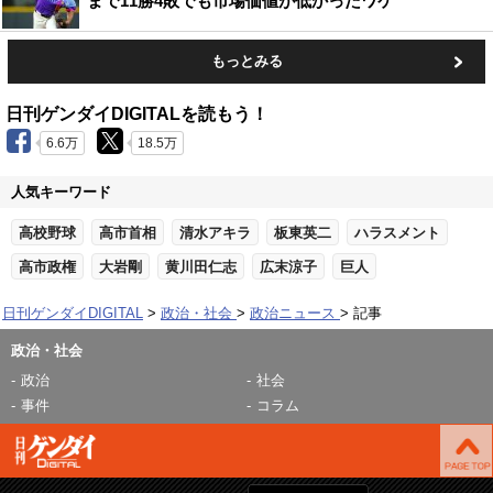
まで11勝4敗でも市場価値が低かったワケ
もっとみる
日刊ゲンダイDIGITALを読もう！
6.6万
18.5万
人気キーワード
高校野球
高市首相
清水アキラ
板東英二
ハラスメント
高市政権
大岩剛
黄川田仁志
広末涼子
巨人
日刊ゲンダイDIGITAL
政治・社会
政治ニュース
記事
政治・社会
政治
社会
事件
コラム