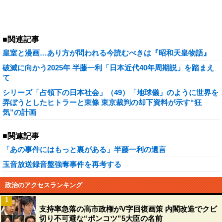
■関連記事
皇室と漫画…あり方が問われる今読むべきは『昭和天皇物語』
破滅に向かう2025年 半藤一利「日本近代40年周期説」を踏まえ
て
シリーズ「占領下の日本社会」（49）「地球儀」のように世界を
弄ぼうとしたヒトラーと東條 東京裁判の却下資料が示す“狂
気”の計画
■関連記事
「あの事件にはもっと裏がある」半藤一利の遺言
玉音放送録音盤強奪事件を再考する
政治のアクセスランキング
1
支持率急落の高市政権がV字回復画策 内閣改造でクビ
切り不可避な“ポンコツ”5大臣の名前