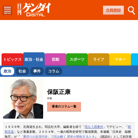
トピックス
政治・社会
芸能
スポーツ
ライフ
マネー
ボートレース
競輪
オートレース
政治
社会
事件
コラム
保阪正康
作家
著者のコラム一覧
１９３９年、北海道生まれ。同志社大卒。編集者を経て「
死なう団事件
」でデビュー。「
昭
和天皇
」など著書多数。２００４年、一連の昭和史研究で菊池寛賞。本連載「日本史 縦横
無尽」が『
「裏切りの近現代史」で読み解く 歴史が暗転するとき
』（講談社）として好評発