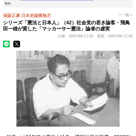
売中。
> 一覧へ
保阪正康 日本史縦横無尽
シリーズ「憲法と日本人」（42）社会党の若き論客・飛鳥
田一雄が質した「マッカーサー憲法」論者の虚実
公開：
26/07/08 17:00
更新：
26/07/08 17:00