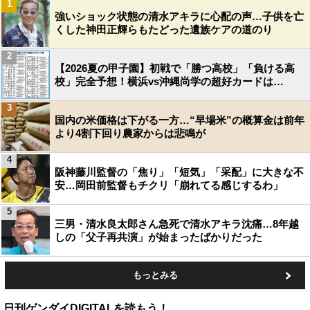
1
強いショック状態の清水アキラに心配の声…子供を亡
くした神田正輝らもたどった遺族ケアの道のり
2
【2026夏の甲子園】初戦で「勝つ高校」「負ける高
校」完全予想！横浜vs沖縄尚学の超好カードは…
3
国内の米価格は下がる一方…“早場米”の概算金は前年
より4割下回り農家からは悲鳴が
4
阪神藤川監督の「焦り」「短気」「采配」に大きな不
安…岡田前監督もチクリ「崩れてる感じするわ」
5
三男・清水良太郎さん急死で清水アキラ沈痛…8年越
しの「父子再共演」が始まったばかりだった
もっとみる
日刊ゲンダイDIGITALを読もう！