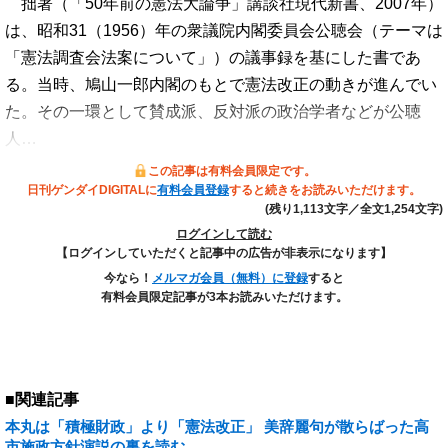
拙著（「50年前の憲法大論争」講談社現代新書、2007年）
は、昭和31（1956）年の衆議院内閣委員会公聴会（テーマは
「憲法調査会法案について」）の議事録を基にした書であ
る。当時、鳩山一郎内閣のもとで憲法改正の動きが進んでい
た。その一環として賛成派、反対派の政治学者などが公聴
人…
この記事は有料会員限定です。
日刊ゲンダイDIGITALに
有料会員登録
すると続きをお読みいただけます。
(残り1,113文字／全文1,254文字)
ログインして読む
【ログインしていただくと記事中の広告が非表示になります】
今なら！
メルマガ会員（無料）に登録
すると
有料会員限定記事が3本お読みいただけます。
■関連記事
本丸は「積極財政」より「憲法改正」 美辞麗句が散らばった高
市施政方針演説の裏を読む