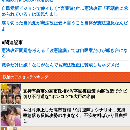
自民党新ビジョンで仰々しく“言葉遊び”…憲法改正「死活的に求
められている」は国民だまし
腐り切った自民党が憲法改正云々言うこと自体が憲法違反なんだ
よ
■関連記事
憲法改正問題を考える「改憲論議」では自民案だけが叩き台にな
る
戦争だけは嫌！なにがなんでも憲法改正に賛成しちゃダメだ
政治のアクセスランキング
1
支持率急落の高市政権がV字回復画策 内閣改造でクビ
切り不可避な“ポンコツ”5大臣の名前
2
やはり浮上した高市首相「9月退陣」シナリオ…支持
率急落も反転攻勢のネタなく、不安材料ばかり目白押
し
3