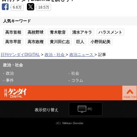
6.6万
18.5万
人気キーワード
高市首相
高校野球
青木歌音
清水アキラ
ハラスメント
高市早苗
高市政権
黄川田仁志
巨人
小野田紀美
日刊ゲンダイDIGITAL
政治・社会
政治ニュース
記事
政治・社会
政治
社会
事件
コラム
表示切り替え
（C）Nikkan Gendai