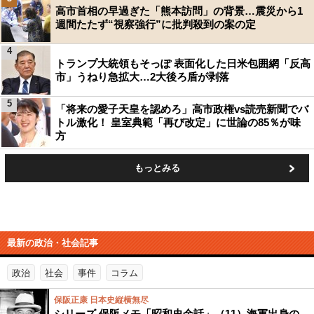
高市首相の早過ぎた「熊本訪問」の背景…震災から1
週間たたず“視察強行”に批判殺到の案の定
4
トランプ大統領もそっぽ 表面化した日米包囲網「反高
市」うねり急拡大…2大後ろ盾が剥落
5
「将来の愛子天皇を認めろ」高市政権vs読売新聞でバ
トル激化！ 皇室典範「再び改定」に世論の85％が味
方
もっとみる
最新の政治・社会記事
政治
社会
事件
コラム
保阪正康 日本史縦横無尽
シリーズ 保阪メモ「昭和史余話」（11）海軍出身の