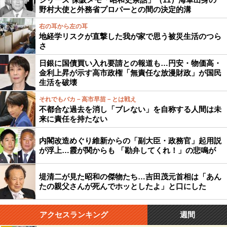
野村大使と外務省プロパーとの間の決定的溝
右の耳から左の耳
地経学リスクが直撃した我が家で思う被災生活のつら
さ
日銀に国債買い入れ要請との報道も…円安・物価高・
金利上昇が示す高市政権「無責任な放漫財政」が国民
生活を破壊
それでもバカ－高市早苗－とは戦え
不都合な過去を消し「ブレない」を自称する人間は未
来に責任を持たない
内閣改造めぐり維新からの「副大臣・政務官」起用説
が浮上…霞が関からも 「勘弁してくれ！」の悲鳴が
堤清二が見た昭和の傑物たち…吉田茂元首相は「あん
たの親父さんが死んでホッとしたよ」と口にした
アクセスランキング
週間