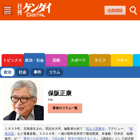
トピックス
政治・社会
芸能
スポーツ
ライフ
マネー
ボートレース
競輪
オートレース
政治
社会
事件
コラム
保阪正康
作家
著者のコラム一覧
１９３９年、北海道生まれ。同志社大卒。編集者を経て「
死なう団事件
」でデビュー。「
昭
和天皇
」など著書多数。２００４年、一連の昭和史研究で菊池寛賞。本連載「日本史 縦横
無尽」が『
「裏切りの近現代史」で読み解く 歴史が暗転するとき
』（講談社）として好評発