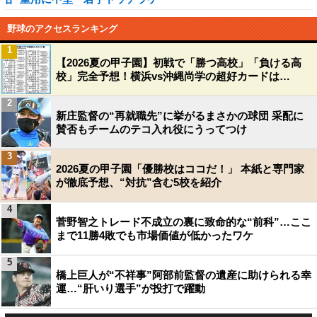
野球のアクセスランキング
1
【2026夏の甲子園】初戦で「勝つ高校」「負ける高
校」完全予想！横浜vs沖縄尚学の超好カードは…
2
新庄監督の“再就職先”に挙がるまさかの球団 采配に
賛否もチームのテコ入れ役にうってつけ
3
2026夏の甲子園「優勝校はココだ！」 本紙と専門家
が徹底予想、“対抗”含む5校を紹介
4
菅野智之トレード不成立の裏に致命的な“前科”…ここ
まで11勝4敗でも市場価値が低かったワケ
5
橋上巨人が“不祥事”阿部前監督の遺産に助けられる幸
運…“肝いり選手”が投打で躍動