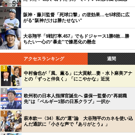
阪神・藤川監督「死球口撃」の逆効果…セ5球団に広
がる“阪神だけは勝たせない”
大谷翔平「9戦打率.457」でもドジャース1勝8敗…勝
ちたい一心の“暴走”で膝悪化の懸念
アクセスランキング
週間
1
中村倫也が「風、薫る」に大貢献…妻・水卜麻美アナ
との「ずっと仲良く」「にこやかな」近況
2
欧州初の日本人指揮官誕生へ 森保一監督の“再就職
先”は「ベルギー1部の日系クラブ」一択か
3
萩本欽一〈34〉私の“運”論 大谷翔平のカネを使い込
んだ通訳に「小さな声で『ありがとう』」