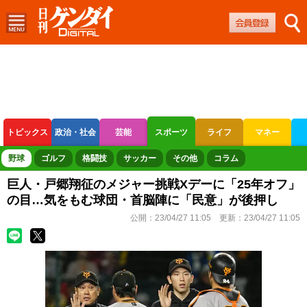
トピックス
政治・社会
芸能
スポーツ
ライフ
マネー
ボートレース
競輪
オートレース
野球
ゴルフ
格闘技
サッカー
その他
コラム
巨人・戸郷翔征のメジャー挑戦Xデーに「25年オフ」
の目…気をもむ球団・首脳陣に「民意」が後押し
公開：
23/04/27 11:05
更新：
23/04/27 11:05