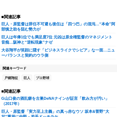
■関連記事
巨人・原監督は辞任不可避も後任は「四つ巴」の混沌…“本命”阿
部慎之助を阻む勢力が
巨人は年俸1位でも満足度7位 元凶は原全権監督のマネジメント
音痴…阪神と“逆転現象”ナゼ
大谷翔平が笑顔に隠す「ビジネスライクでシビア」な一面…ニュ
ーバランスと契約のウラ側
関連キーワード
戸郷翔征
巨人
プロ野球
■関連記事
G山口俊の酒乱癖を古巣DeNAナインが証言「飲み方が汚い」
（2017年）
巨人・原監督「実力至上主義」の真っ赤なウソ 坂本&菅野“大
甘”重用に中堅・若手ドッチラケ