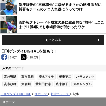
4
新庄監督の“再就職先”に挙がるまさかの球団 采配に
賛否もチームのテコ入れ役にうってつけ
5
菅野智之トレード不成立の裏に致命的な“前科”…ここ
まで11勝4敗でも市場価値が低かったワケ
もっとみる
日刊ゲンダイDIGITALを読もう！
6.6万
18.5万
人気キーワード
高校野球
高市首相
清水アキラ
板東英二
ハラスメント
高市政権
大岩剛
黄川田仁志
広末涼子
スキャンダル
日刊ゲンダイDIGITAL
スポーツ
野球ニュース
記事
スポーツ