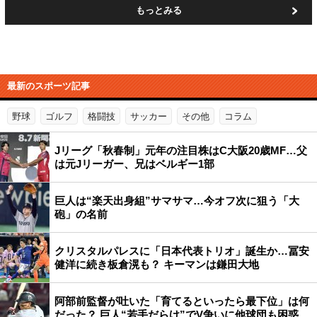
もっとみる
最新のスポーツ記事
野球
ゴルフ
格闘技
サッカー
その他
コラム
Jリーグ「秋春制」元年の注目株はC大阪20歳MF…父
は元Jリーガー、兄はベルギー1部
巨人は“楽天出身組”サマサマ…今オフ次に狙う「大
砲」の名前
クリスタルパレスに「日本代表トリオ」誕生か…冨安
健洋に続き板倉滉も？ キーマンは鎌田大地
阿部前監督が吐いた「育てるといったら最下位」は何
だった？ 巨人“若手だらけ”でV争いに他球団も困惑