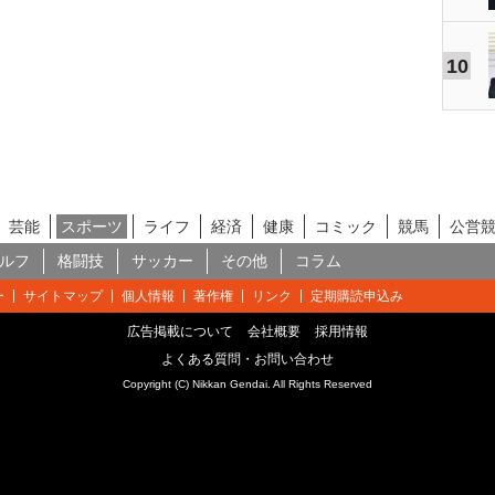
10
芸能
スポーツ
ライフ
経済
健康
コミック
競馬
公営
ルフ
格闘技
サッカー
その他
コラム
ー
サイトマップ
個人情報
著作権
リンク
定期購読申込み
広告掲載について
会社概要
採用情報
よくある質問・お問い合わせ
Copyright (C) Nikkan Gendai. All Rights Reserved