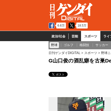
6.6万
18.5万
政治/社会
芸能
スポーツ
ライ
野球
ゴルフ
格闘技
サッカー
日刊ゲンダイDIGITAL
スポーツ
野球ニ
G山口俊の酒乱癖を古巣D