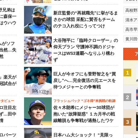
野兄弟は
高校野
新庄監督の“再就職先”に挙がるま
らに森保一
さかの球団 采配に賛否もチーム
清水ア
はウハウ
のテコ入れ役にうってつけ
高市早
黄川田
大谷翔平に「臨時クローザー」の
ムがソフ
仰天プラン 守護神不調のドジャ
当然…失
ースはWS3連覇へなりふり構わ
然
ず
1
巨人が今オフにも菅野智之を“買
」楽天が
戻し”へ…完全復活の元エースを
冠試合が
待つメジャーとの争奪戦
2
ンタビュー
フラッシュバック “ゴネ得”米挑戦の軌跡
ロ注目左
佐々木朗希にメジャー30球団が
ず…田中
抱いた“故障疑惑” １カ月半の戦
情
線離脱も争奪戦が過熱したワケ
3
ロバーツ
日本ハム大ショック！ “見限っ