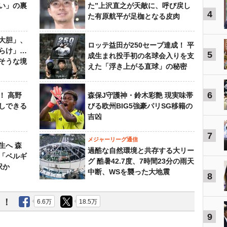
い」の裏
た”上沢直之が天敵に、呼び戻し
4
た有原航平が足枷となる皮肉
大胆」、
ロッテ益田が250セーブ達成！ 平
らけ」…
5
成生まれ投手初の名球会入りを支
そうな境
えた「浮き上がる直球」の秘密
6
！ 高野
森保J守護神・鈴木彩艶 現実味帯
しできる
びる欧州BIG5強豪パリSG移籍の
吉凶
7
メジャーリーグ通信
生へ 森
過酷な自然環境と共存する大リー
は「ベルギ
グ 酷暑42.7度、7時間23分の雨天
択か
中断、WSを襲った大地震
8
う！
6.6万
18.5万
9