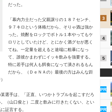
だった。
3
「幕内力士だった父親譲りの１８７センチ、
９７キロという体格だから、そりゃ酒は強か
った。焼酎をロックでボトル１本やってもケ
4
ロリとしていたけど、とにかく酒グセが悪く
てね。一定量を超えると途端に粗暴になっ
）
て、誰彼かまわずにイッキ飲みを強要する。
5
特に若手は何人も餌食になって潰されるもん
だから、（ＤｅＮＡの）最後の方はみんな距
者）
PR
某選手は、「正直、いつかトラブルを起こすだろ
い。（山口俊と）二度と飲みに行きたくない、とい
PR
紙に証言する。