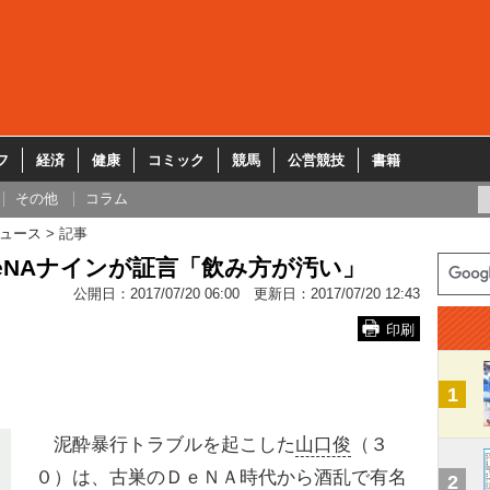
フ
経済
健康
コミック
競馬
公営競技
書籍
その他
コラム
ュース
記事
eNAナインが証言「飲み方が汚い」
公開日：
2017/07/20 06:00
更新日：
2017/07/20 12:43
印刷
1
泥酔暴行トラブルを起こした
山口俊
（３
０）は、古巣のＤｅＮＡ時代から酒乱で有名
2