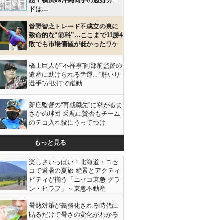
想！横浜vs沖縄尚学の超好カー
ドは…
菅野智之トレード不成立の裏に
致命的な“前科”…ここまで11勝4
敗でも市場価値が低かったワケ
橋上巨人が“不祥事”阿部前監督の
遺産に助けられる幸運…“肝いり
選手”が投打で躍動
新庄監督の“再就職先”に挙がるま
さかの球団 采配に賛否もチーム
のテコ入れ役にうってつけ
もっと見る
楽しさいっぱい！北海道・ニセ
コで避暑の夏旅 絶景とアクティ
ビティが揃う「ニセコ東急 グラ
ン・ヒラフ」～東急不動産
暑熱対策が義務化される時代に
貼るだけで暑さの変化がわかる