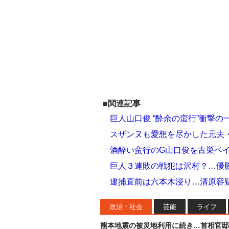
■関連記事
巨人山口俊 “酔余の蛮行”衝撃の
スザンヌも愛想を尽かした元夫・
酒酔い蛮行のG山口俊を古巣ベ
巨人３連敗の戦犯は沢村？…優
逮捕直前は六本木浸り…清原容疑
政治・社会
芸能
ライフ
熊本地震の被災地利用に続き…首相官邸