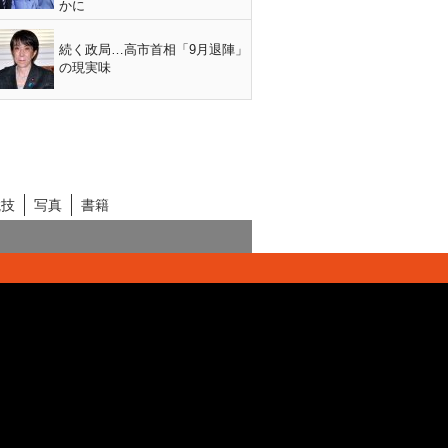
かに
続く政局…高市首相「9月退陣」
の現実味
競技
写真
書籍