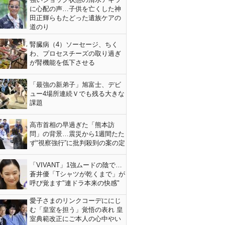
に心配の声…子供を亡くした神
田正輝らもたどった遺族ケアの
道のり
腎臓病（4）ソーセージ、ちく
わ、プロセスチーズの取り過ぎ
が腎機能を低下させる
「最強の新弟子」旭富士、デビ
ュー4場所連続Ｖでも残る大きな
課題
高市首相の早過ぎた「熊本訪
問」の背景…震災から1週間たた
ず“視察強行”に批判殺到の案の定
「VIVANT」1強ムードの陰で…
蒼井優「Tシャツが乾くまで」が
呼び覚ます"連ドラ本来の快感"
愛子さまのリンクコーデににじ
む「皇室を担う」覚悟の表れ 皇
室典範改正にご本人の心中やい