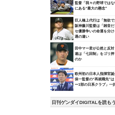
監督「我々の野球ではな
にある“最大の懸念”
巨人橋上代行は「無欲で
阪神藤川監督は「雑音だ
セ優勝争いの命運を分け
遇の違い
田中マー君が公然と反対
連は「七回制」をゴリ押
のか
欧州初の日本人指揮官誕
保一監督の“再就職先”
ー1部の日系クラブ」一
日刊ゲンダイDIGITALを読も