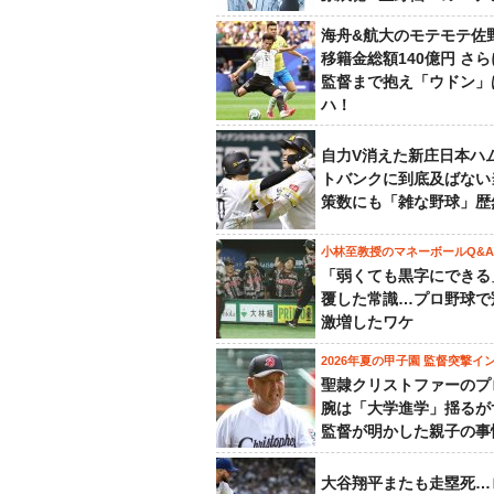
海舟&航大のモテモテ佐
移籍金総額140億円 さ
監督まで抱え「ウドン」
ハ！
自力V消えた新庄日本ハ
トバンクに到底及ばない
策数にも「雑な野球」歴
小林至教授のマネーボールQ&A
「弱くても黒字にできる
覆した常識…プロ野球で
激増したワケ
2026年夏の甲子園 監督突撃イ
聖隷クリストファーのプ
腕は「大学進学」揺るが
監督が明かした親子の事
大谷翔平またも走塁死…