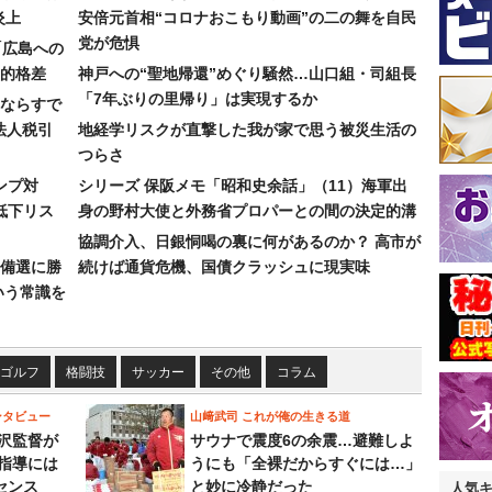
炎上
安倍元首相“コロナおこもり動画”の二の舞を自民
党が危惧
「広島への
的格差
神戸への“聖地帰還”めぐり騒然…山口組・司組長
「7年ぶりの里帰り」は実現するか
ならすで
法人税引
地経学リスクが直撃した我が家で思う被災生活の
つらさ
ンプ対
シリーズ 保阪メモ「昭和史余話」（11）海軍出
低下リス
身の野村大使と外務省プロパーとの間の決定的溝
協調介入、日銀恫喝の裏に何があるのか？ 高市が
備選に勝
続けば通貨危機、国債クラッシュに現実味
いう常識を
ゴルフ
格闘技
サッカー
その他
コラム
ンタビュー
山﨑武司 これが俺の生きる道
沢監督が
サウナで震度6の余震…避難しよ
指導には
うにも「全裸だからすぐには…」
センス
と妙に冷静だった
人気