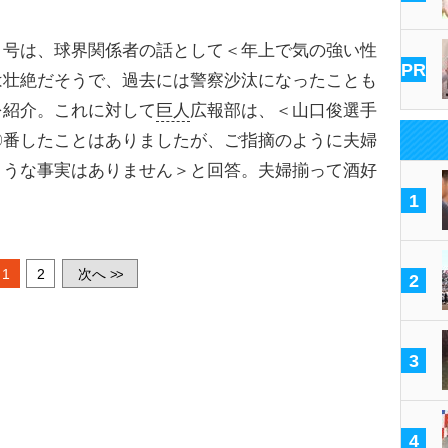
号は、球界関係者の話として＜年上で気の強い性
PR
は壮絶だそうで、過去には警察沙汰になったことも
を紹介。これに対して
巨人
広報部は、＜山口俊選手
〇番したことはありましたが、ご指摘のように夫婦
ような事実はありません＞と回答。夫婦揃って酒好
1
1
2
次へ
>>
2
3
4