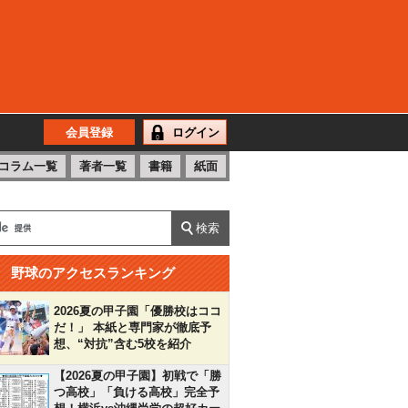
会員登録
ログイン
コラム一覧
著者一覧
書籍
紙面
野球のアクセスランキング
2026夏の甲子園「優勝校はココ
だ！」 本紙と専門家が徹底予
想、“対抗”含む5校を紹介
【2026夏の甲子園】初戦で「勝
つ高校」「負ける高校」完全予