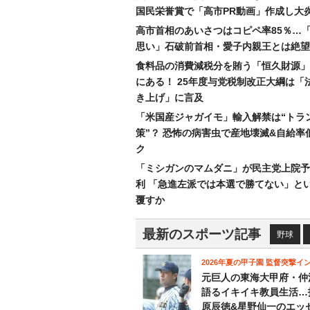
国民栄誉賞で「高市PR動画」作成し大
高市首相のあいさつはコピペ率85％…
思い」石破前首相・愛子内親王とは絶望
食料品の消費減税分を賄う「恒久財源」
にある！ 25年度与党税制改正大綱は「
き上げ」に言及
「米国産ジャガイモ」輸入解禁は“トラ
策”？ 恐怖の病害虫で産地壊滅&自給率
ク
「ミシガンのマムダニ」が民主党上院予
利 「急進左派では本選で勝てない」と
覆すか
最新のスポーツ記事
野球
2026年夏の甲子園 監督突撃イ
元巨人の東海大甲府・仲
語るイキイキ教員生活…
原辰徳&星野仙一のエッ