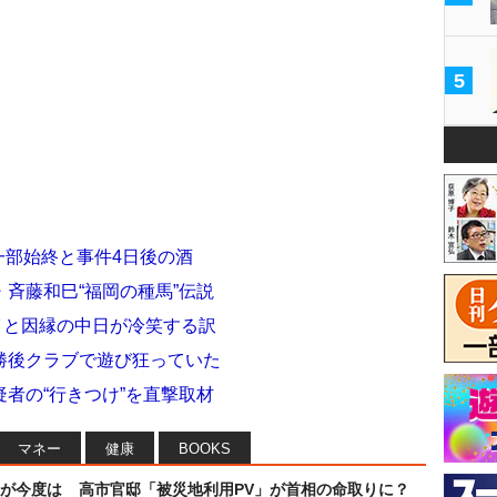
5
一部始終と事件4日後の酒
斉藤和巳“福岡の種馬”伝説
イと因縁の中日が冷笑する訳
勝後クラブで遊び狂っていた
者の“行きつけ”を直撃取材
マネー
健康
BOOKS
が今度は
高市官邸「被災地利用PV」が首相の命取りに？