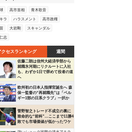
球
高市首相
青木歌音
キラ
ハラスメント
高市政権
苗
大岩剛
スキャンダル
仁志
アクセスランキング
週間
佐藤二朗は信州大経済学部から
就職氷河期にリクルートに入社
も、わずか1日で辞めて役者の道
へ
欧州初の日本人指揮官誕生へ 森
保一監督の“再就職先”は「ベル
ギー1部の日系クラブ」一択か
菅野智之トレード不成立の裏に
致命的な“前科”…ここまで11勝4
敗でも市場価値が低かったワケ
強いショック状態の清水アキラ