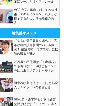
示温シールとは～ファンケル
AGA治療に革命を起こす検査技
術「スキャビジョン」銀クリが
提示する新しい薄毛治療のあり
方
編集部オススメ
「将来の愛子天皇を認めろ」高
市政権vs読売新聞でバトル激
化！ 皇室典範「再び改定」に世
論の85％が味方
2026夏の甲子園は「初出場校」
でも侮れない！ 4校ともハンデ
をはね返すポテンシャル十分
田中みな実“まんまるE乳”も筋金
入り！アッパレのあざとさ
阪神1位・森下翔太を英才教育
父親が明かす「マイホーム購入