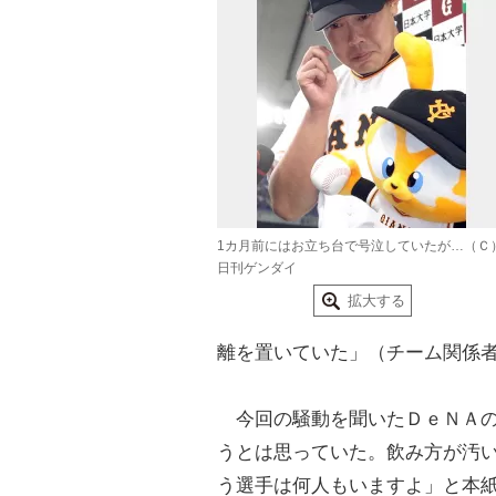
1カ月前にはお立ち台で号泣していたが…（Ｃ
日刊ゲンダイ
拡大する
離を置いていた」（チーム関係
今回の騒動を聞いたＤｅＮＡの
うとは思っていた。飲み方が汚
う選手は何人もいますよ」と本