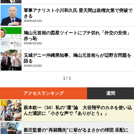
軍事アナリスト小川和久氏 普天間は政権次第で突破で
きる
2020年4月13日
鳩山元首相の図星ツイートにブチ切れ「外交の安倍」
赤っ恥
2019年5月10日
玉城デニー沖縄県知事、鳩山元首相らが辺野古問題を
語る
2019年1月24日
1 / 1
アクセスランキング
週間
1
萩本欽一〈34〉私の“運”論 大谷翔平のカネを使い込
んだ通訳に「小さな声で『ありがとう』」
2
新庄監督の“再就職先”に挙がるまさかの球団 采配に