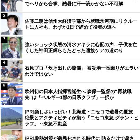
でヘリから合掌、酷暑に汗一滴かかない不可解
2
佐藤二朗は信州大経済学部から就職氷河期にリクルー
トに入社も、わずか1日で辞めて役者の道へ
3
強いショック状態の清水アキラに心配の声…子供を亡
くした神田正輝らもたどった遺族ケアの道のり
4
石原プロ「炊き出しの流儀」 被災地一番乗りがエラい
わけではない
5
欧州初の日本人指揮官誕生へ 森保一監督の“再就職
先”は「ベルギー1部の日系クラブ」一択か
[PR]楽しさいっぱい！北海道・ニセコで避暑の夏旅
絶景とアクティビティが揃う「ニセコ東急 グラン・ヒ
ラフ」～東急不動産
[PR]暑熱対策が義務化される時代に 貼るだけで暑さ