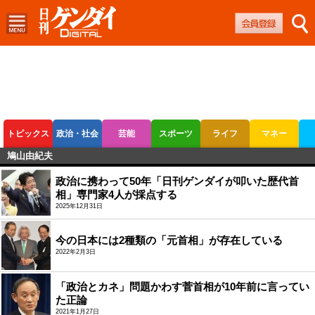
トピックス
政治・社会
芸能
スポーツ
ライフ
マネー
鳩山由紀夫
ボートレース
競輪
オートレース
政治に携わって50年「日刊ゲンダイが叩いた歴代首
相」専門家4人が採点する
2025年12月31日
今の日本には2種類の「元首相」が存在している
2022年2月3日
「政治とカネ」問題かわす菅首相が10年前に言ってい
た正論
2021年1月27日