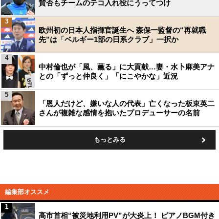
賛否もチームのテコ入れ役にうってつけ
3
欧州初の日本人指揮官誕生へ 森保一監督の“再就職
先”は「ベルギー1部の日系クラブ」一択か
4
中村倫也が「風、薫る」に大貢献…妻・水卜麻美アナ
との「ずっと仲良く」「にこやかな」近況
5
「恩人だけど、嫌いな人の代表」亡くなった板東英二
さんが複雑な感情を抱いたプロデューサーの名前
もっとみる
編集部オススメ
1
高市首相“被災地利用PV”が大炎上！ ピアノBGM付き