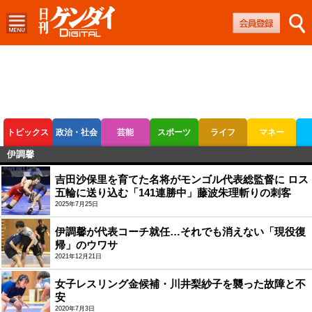
トピックス
政治・社会
芸能
スポーツ
ライフ
マネー
伊調馨
ボートレース
競輪
オートレース
吉田沙保里を育てた名将がモンゴル代表総監督に ロス
五輪に送り込む「141連勝中」藤波朱理斬りの刺客
2025年7月25日
伊調馨が代表コーチ就任…それでも消えない「現役復
帰」のウワサ
2021年12月21日
女子レスリング金候補・川井梨紗子を襲った故障と不
安
2020年7月3日