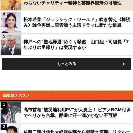
わらないチャリティー精神と芸能界復帰の可能性
4
松本若菜「ジュラシック・ワールド」吹き替え《棒読
み》論争再燃…暗雲漂う主演ドラマに新たな逆風
5
神戸への“聖地帰還”めぐり騒然…山口組・司組長「7
年ぶりの里帰り」は実現するか
もっとみる
編集部オススメ
1
高市首相“被災地利用PV”が大炎上！ ピアノBGM付き
でヘリから合掌、酷暑に汗一滴かかない不可解
2
佐藤二朗は信州大経済学部から就職氷河期にリクルー