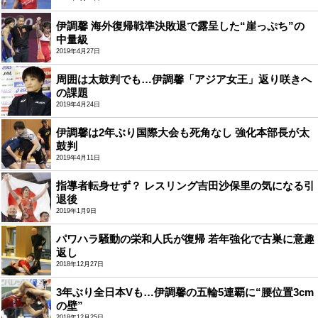
伊調馨 海外復帰戦準決敗退で露呈した“崖っぷち”の
中量級
2019年4月27日
周囲は太鼓判でも…伊調馨「アジア女王」返り咲きへ
の課題
2019年4月24日
伊調馨は2年ぶり国際大会も死角なし 強化本部長が太
鼓判
2019年4月11日
指導者転身せず？ レスリング吉田沙保里の気になる引
退後
2019年1月9日
パワハラ騒動の栄和人氏が復帰 若年強化で古巣に意趣
返し
2018年12月27日
3年ぶり全日本Vも…伊調馨の五輪5連覇に“腰位置3cm
の壁”
2018年12月25日