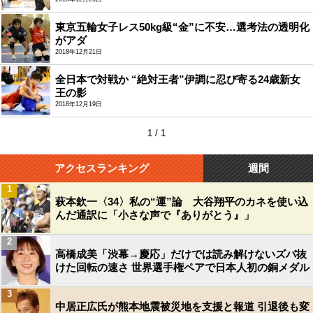
東京五輪女子レス50kg級“金”に不安…選考法の透明化
がアダ
2018年12月21日
全日本で対戦か “絶対王者”伊調に忍び寄る24歳新女
王の影
2018年12月19日
1 / 1
アクセスランキング
週間
1
萩本欽一〈34〉私の“運”論 大谷翔平のカネを使い込
んだ通訳に「小さな声で『ありがとう』」
2
高橋成美「渋幕→慶応」だけでは読み解けないズバ抜
けた回転の速さ 世界選手権ペアで日本人初の銅メダル
3
中居正広氏が熊本地震被災地を支援と報道 引退後も変