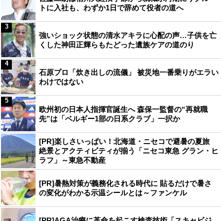
トに入社も、わずか1日で辞めて役者の道へ
3
強いショック状態の清水アキラに心配の声…子供を亡
くした神田正輝らもたどった遺族ケアの道のり
4
石原プロ「炊き出しの流儀」 被災地一番乗りがエラい
わけではない
5
欧州初の日本人指揮官誕生へ 森保一監督の“再就職
先”は「ベルギー1部の日系クラブ」一択か
[PR]楽しさいっぱい！北海道・ニセコで避暑の夏旅
絶景とアクティビティが揃う「ニセコ東急 グラン・ヒ
ラフ」～東急不動産
[PR]暑熱対策が義務化される時代に 貼るだけで暑さ
の変化がわかる示温シールとは～ファンケル
[PR]AGA治療に革命を起こす検査技術「スキャビジ