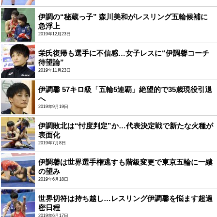
伊調の“秘蔵っ子” 森川美和がレスリング五輪候補に
急浮上
2019年12月23日
栄氏復帰も選手に不信感…女子レスに“伊調馨コーチ
待望論”
2019年11月23日
伊調馨 57キロ級「五輪5連覇」絶望的で35歳現役引退
へ
2019年9月19日
伊調敗北は“忖度判定”か…代表決定戦で新たな火種が
表面化
2019年7月8日
伊調馨は世界選手権逃すも階級変更で東京五輪に一縷
の望み
2019年6月18日
世界切符は持ち越し…レスリング伊調馨を悩ます超過
密日程
2019年6月17日