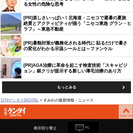
る女性の危険な思考
[PR]楽しさいっぱい！北海道・ニセコで避暑の夏旅
絶景とアクティビティが揃う「ニセコ東急 グラン・ヒ
ラフ」～東急不動産
[PR]暑熱対策が義務化される時代に 貼るだけで暑さ
の変化がわかる示温シールとは～ファンケル
[PR]AGA治療に革命を起こす検査技術「スキャビジ
ョン」銀クリが提示する新しい薄毛治療のあり方
もっとみる
日刊ゲンダイDIGITAL
すみれの最新情報・ニュース
表示切り替え