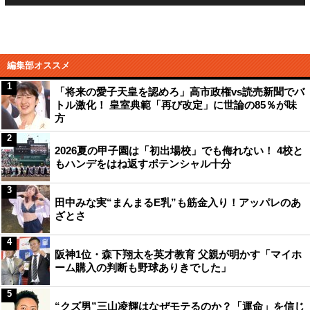
編集部オススメ
1
「将来の愛子天皇を認めろ」高市政権vs読売新聞でバ
トル激化！ 皇室典範「再び改定」に世論の85％が味
方
2
2026夏の甲子園は「初出場校」でも侮れない！ 4校と
もハンデをはね返すポテンシャル十分
3
田中みな実“まんまるE乳”も筋金入り！アッパレのあ
ざとさ
4
阪神1位・森下翔太を英才教育 父親が明かす「マイホ
ーム購入の判断も野球ありきでした」
5
“クズ男”三山凌輝はなぜモテるのか？「運命」を信じ