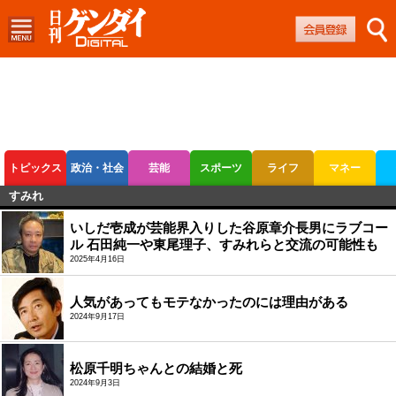
トピックス
政治・社会
芸能
スポーツ
ライフ
マネー
すみれ
ボートレース
競輪
オートレース
いしだ壱成が芸能界入りした谷原章介長男にラブコー
ル 石田純一や東尾理子、すみれらと交流の可能性も
2025年4月16日
人気があってもモテなかったのには理由がある
2024年9月17日
松原千明ちゃんとの結婚と死
2024年9月3日