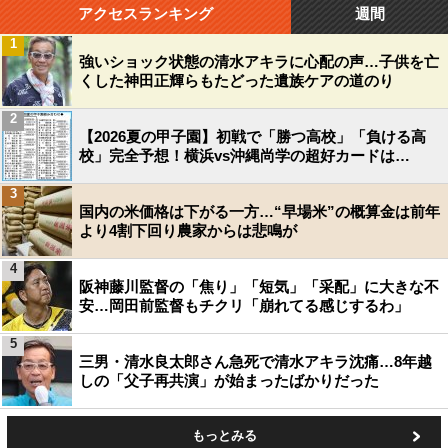
アクセスランキング
週間
1
強いショック状態の清水アキラに心配の声…子供を亡
くした神田正輝らもたどった遺族ケアの道のり
2
【2026夏の甲子園】初戦で「勝つ高校」「負ける高
校」完全予想！横浜vs沖縄尚学の超好カードは…
3
国内の米価格は下がる一方…“早場米”の概算金は前年
より4割下回り農家からは悲鳴が
4
阪神藤川監督の「焦り」「短気」「采配」に大きな不
安…岡田前監督もチクリ「崩れてる感じするわ」
5
三男・清水良太郎さん急死で清水アキラ沈痛…8年越
しの「父子再共演」が始まったばかりだった
もっとみる