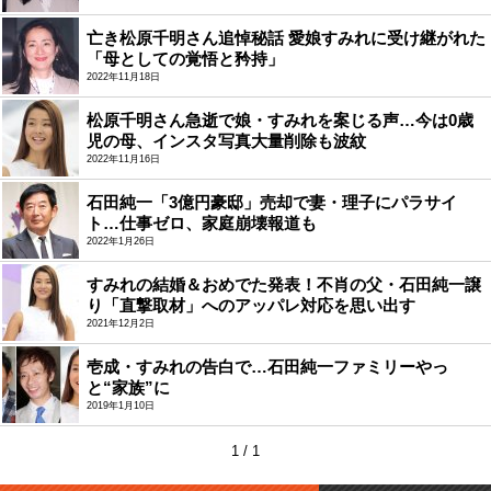
亡き松原千明さん追悼秘話 愛娘すみれに受け継がれた
「母としての覚悟と矜持」
2022年11月18日
松原千明さん急逝で娘・すみれを案じる声…今は0歳
児の母、インスタ写真大量削除も波紋
2022年11月16日
石田純一「3億円豪邸」売却で妻・理子にパラサイ
ト…仕事ゼロ、家庭崩壊報道も
2022年1月26日
すみれの結婚＆おめでた発表！不肖の父・石田純一譲
り「直撃取材」へのアッパレ対応を思い出す
2021年12月2日
壱成・すみれの告白で…石田純一ファミリーやっ
と“家族”に
2019年1月10日
1 / 1