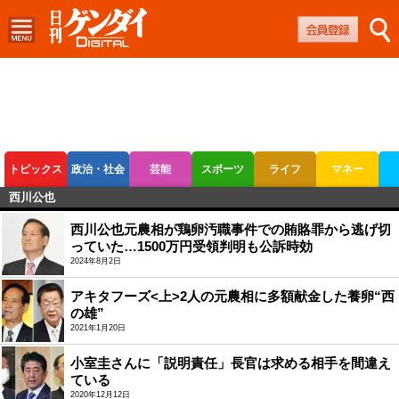
トピックス
政治・社会
芸能
スポーツ
ライフ
マネー
西川公也
ボートレース
競輪
オートレース
西川公也元農相が鶏卵汚職事件での賄賂罪から逃げ切
っていた…1500万円受領判明も公訴時効
2024年8月2日
アキタフーズ<上>2人の元農相に多額献金した養卵“西
の雄”
2021年1月20日
小室圭さんに「説明責任」長官は求める相手を間違え
ている
2020年12月12日