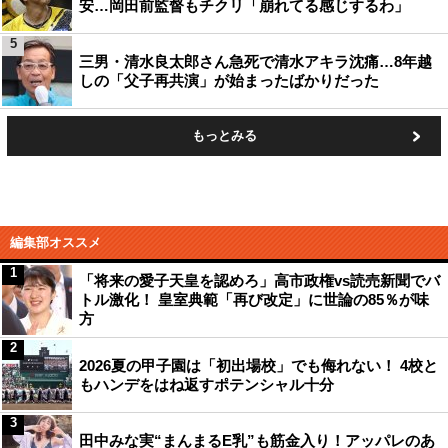
安…岡田前監督もチクリ「崩れてる感じするわ」
5
三男・清水良太郎さん急死で清水アキラ沈痛…8年越
しの「父子再共演」が始まったばかりだった
もっとみる
編集部オススメ
1
「将来の愛子天皇を認めろ」高市政権vs読売新聞でバ
トル激化！ 皇室典範「再び改定」に世論の85％が味
方
2
2026夏の甲子園は「初出場校」でも侮れない！ 4校と
もハンデをはね返すポテンシャル十分
3
田中みな実“まんまるE乳”も筋金入り！アッパレのあ