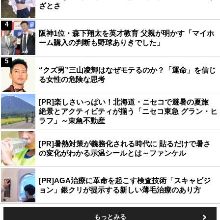
ざとさ
4
阪神1位・森下翔太を英才教育 父親が明かす「マイホ
ーム購入の判断も野球ありきでした」
5
“クズ男”三山凌輝はなぜモテるのか？「運命」を信じ
る女性の危険な思考
[PR]楽しさいっぱい！北海道・ニセコで避暑の夏旅
絶景とアクティビティが揃う「ニセコ東急 グラン・ヒ
ラフ」～東急不動産
[PR]暑熱対策が義務化される時代に 貼るだけで暑さ
の変化がわかる示温シールとは～ファンケル
[PR]AGA治療に革命を起こす検査技術「スキャビジ
ョン」銀クリが提示する新しい薄毛治療のあり方
もっとみる