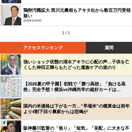
鶏卵汚職拡大 西川元農相もアキタ社から数百万円受領
疑い
2020年12月9日
1 / 1
アクセスランキング
週間
1
強いショック状態の清水アキラに心配の声…子供を亡
くした神田正輝らもたどった遺族ケアの道のり
2
【2026夏の甲子園】初戦で「勝つ高校」「負ける高
校」完全予想！横浜vs沖縄尚学の超好カードは…
3
国内の米価格は下がる一方…“早場米”の概算金は前年
より4割下回り農家からは悲鳴が
4
阪神藤川監督の「焦り」「短気」「采配」に大きな不