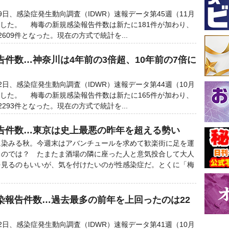
日、感染症発生動向調査（IDWR）速報データ第45週（11月
発表した。 梅毒の新規感染報告件数は新たに181件が加わり、
609件となった。現在の方式で統計を...
件数…神奈川は4年前の3倍超、10年前の7倍に
日、感染症発生動向調査（IDWR）速報データ第44週（10月
発表した。 梅毒の新規感染報告件数は新たに165件が加わり、
293件となった。現在の方式で統計を...
告件数…東京は史上最悪の昨年を超える勢い
染みる秋。今週末はアバンチュールを求めて歓楽街に足を運
るのでは？ たまたま酒場の隣に座った人と意気投合して大人
を見るのもいいが、気を付けたいのが性感染症だ。とくに「梅
染報告件数…過去最多の前年を上回ったのは22
日、感染症発生動向調査（IDWR）速報データ第41週（10月