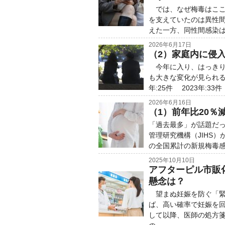
では、なぜ梅毒はここ
を支えていたのは異性間
えた一方、同性間感染は
2026年6月17日
（2）家庭内に侵
今年に入り、はっきり
も大きな変化が見られる
年:25件 2023年:33件 
2026年6月16日
（1）前年比20
「過去最多」が話題だ
管理研究機構（JIHS）
の全国累計の新規梅毒感染
2025年10月10日
アフターピル市販
懸念は？
望まぬ妊娠を防ぐ「緊
ば、高い確率で妊娠を回
して以降、医師の処方