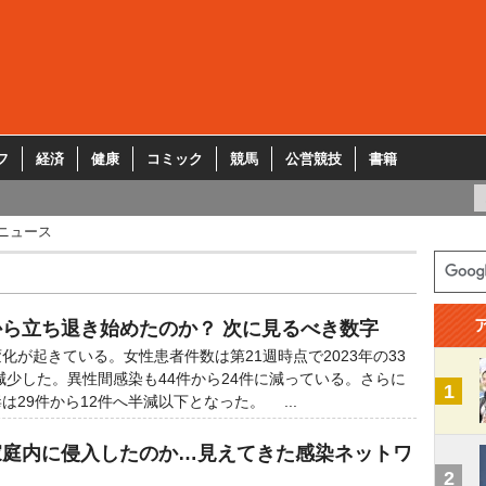
フ
経済
健康
コミック
競馬
公営競技
書籍
ニュース
から立ち退き始めたのか？ 次に見るべき数字
が起きている。女性患者件数は第21週時点で2023年の33
へ減少した。異性間感染も44件から24件に減っている。さらに
1
29件から12件へ半減以下となった。 ...
家庭内に侵入したのか…見えてきた感染ネットワ
2