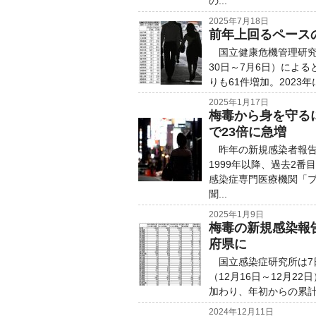
の...
2025年7月18日
前年上回るペース
国立健康危機管理研究機
30日～7月6日）によ
りも61件増加。2023年
2025年1月17日
梅毒から身を守る
で23倍に急増
昨年の新規感染者報告数
1999年以降、過去2
感染症専門医療機関「
聞...
2025年1月9日
梅毒の新規感染報
府県に
国立感染症研究所は7日
（12月16日～12月2
加わり、年初からの累計数
2024年12月11日