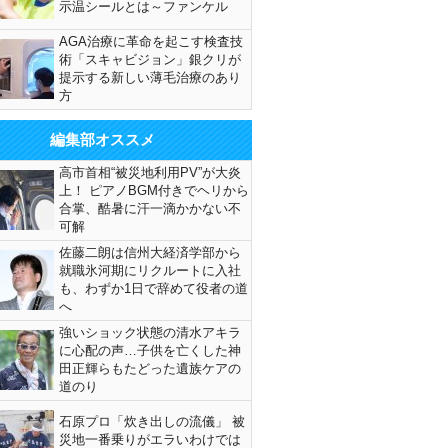
示温シールとは～ファンケル
AGA治療に革命を起こす検査技
術「スキャビジョン」銀クリが
提示する新しい薄毛治療のあり
方
編集部オススメ
高市首相“被災地利用PV”が大炎
上！ ピアノBGM付きでヘリから
合掌、酷暑に汗一滴かかない不
可解
佐藤二朗は信州大経済学部から
就職氷河期にリクルートに入社
も、わずか1日で辞めて役者の道
へ
強いショック状態の清水アキラ
に心配の声…子供を亡くした神
田正輝らもたどった遺族ケアの
道のり
石原プロ「炊き出しの流儀」 被
災地一番乗りがエラいわけでは