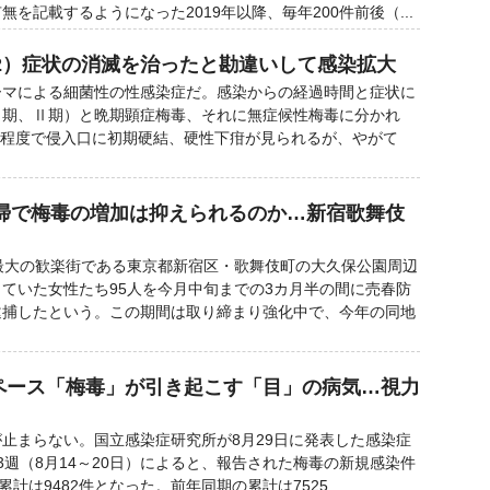
を記載するようになった2019年以降、毎年200件前後（...
2）症状の消滅を治ったと勘違いして感染拡大
マによる細菌性の性感染症だ。感染からの経過時間と症状に
Ⅰ期、Ⅱ期）と晩期顕症梅毒、それに無症候性梅毒に分かれ
間程度で侵入口に初期硬結、硬性下疳が見られるが、やがて
掃で梅毒の増加は抑えられるのか…新宿歌舞伎
最大の歓楽街である東京都新宿区・歌舞伎町の大久保公園周辺
ていた女性たち95人を今月中旬までの3カ月半の間に売春防
逮捕したという。この期間は取り締まり強化中で、今年の同地
超ペース「梅毒」が引き起こす「目」の病気…視力
止まらない。国立感染症研究所が8月29日に発表した感染症
3週（8月14～20日）によると、報告された梅毒の新規感染件
計は9482件となった。前年同期の累計は7525...