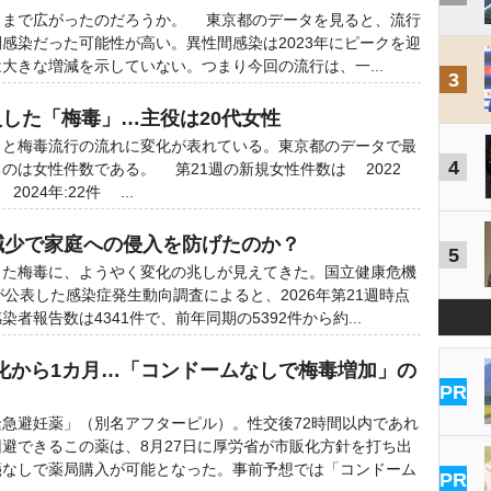
まで広がったのだろうか。 東京都のデータを見ると、流行
感染だった可能性が高い。異性間感染は2023年にピークを迎
大きな増減を示していない。つまり今回の流行は、一...
3
入した「梅毒」…主役は20代女性
と梅毒流行の流れに変化が表れている。東京都のデータで最
4
のは女性件数である。 第21週の新規女性件数は 2022
2024年:22件 ...
％減少で家庭への侵入を防げたのか？
5
った梅毒に、ようやく変化の兆しが見えてきた。国立健康危機
が公表した感染症発生動向調査によると、2026年第21週時点
者報告数は4341件で、前年同期の5392件から約...
化から1カ月…「コンドームなしで梅毒増加」の
PR
急避妊薬」（別名アフターピル）。性交後72時間以内であれ
避できるこの薬は、8月27日に厚労省が市販化方針を打ち出
箋なしで薬局購入が可能となった。事前予想では「コンドーム
PR