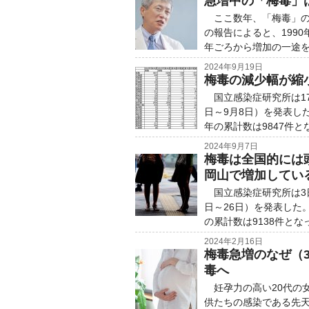
急増中の「梅毒」
ここ数年、「梅毒」の感
の報告によると、1990
年ごろから増加の一途をた
2024年9月19日
梅毒の減少幅が縮
国立感染症研究所は17
日～9月8日）を発表し
年の累計数は9847件と
2024年9月7日
梅毒は全国的には
岡山で増加してい
国立感染症研究所は3日
日～26日）を発表した
の累計数は9138件とな
2024年2月16日
梅毒急増のなぜ（
毒へ
妊孕力の高い20代の
供たちの感染である先