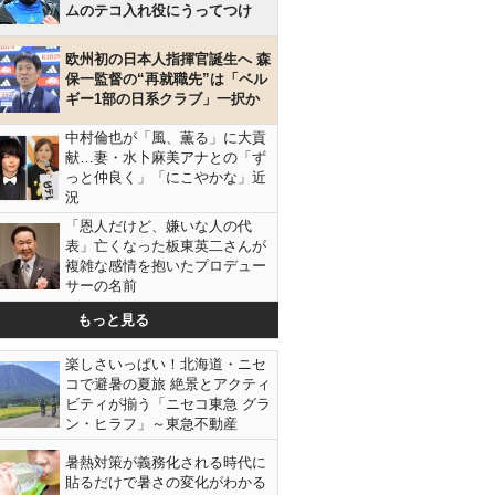
ムのテコ入れ役にうってつけ
欧州初の日本人指揮官誕生へ 森
保一監督の“再就職先”は「ベル
ギー1部の日系クラブ」一択か
中村倫也が「風、薫る」に大貢
献…妻・水卜麻美アナとの「ず
っと仲良く」「にこやかな」近
況
「恩人だけど、嫌いな人の代
表」亡くなった板東英二さんが
複雑な感情を抱いたプロデュー
サーの名前
もっと見る
楽しさいっぱい！北海道・ニセ
コで避暑の夏旅 絶景とアクティ
ビティが揃う「ニセコ東急 グラ
ン・ヒラフ」～東急不動産
暑熱対策が義務化される時代に
貼るだけで暑さの変化がわかる