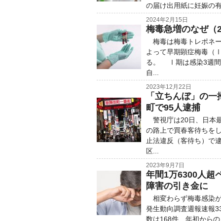
の届け出用紙に妊娠の有無
2024年2月15日
梅毒急増のなぜ（
梅毒は梅毒トレポネー
よって早期顕症梅毒（
る。 Ⅰ期は感染3週
自...
2023年12月22日
「立ちんぼ」の一
町で95人逮捕
警視庁は20日、日本
の路上で買春客待ちをし
止法違反（客待ち）で
区...
2023年9月7日
年間1万6300人
障害の引き金に
相変わらず梅毒感染が
発生動向調査週報速報3
数は168件、年初からの累