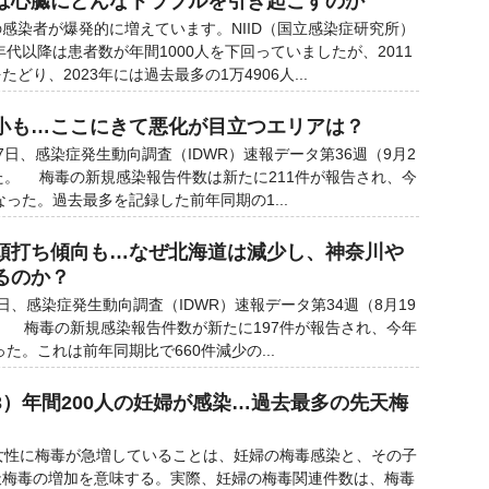
は心臓にどんなトラブルを引き起こすのか
染者が爆発的に増えています。NIID（国立感染症研究所）
年代以降は患者数が年間1000人を下回っていましたが、2011
どり、2023年には過去最多の1万4906人...
小も…ここにきて悪化が目立つエリアは？
日、感染症発生動向調査（IDWR）速報データ第36週（9月2
た。 梅毒の新規感染報告件数は新たに211件が報告され、今
なった。過去最多を記録した前年同期の1...
頭打ち傾向も…なぜ北海道は減少し、神奈川や
るのか？
、感染症発生動向調査（IDWR）速報データ第34週（8月19
。 梅毒の新規感染報告件数が新たに197件が報告され、今年
った。これは前年同期比で660件減少の...
3）年間200人の妊婦が感染…過去最多の先天梅
女性に梅毒が急増していることは、妊婦の梅毒感染と、その子
天梅毒の増加を意味する。実際、妊婦の梅毒関連件数は、梅毒