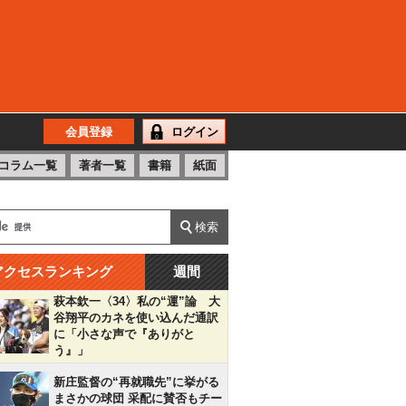
会員登録
ログイン
コラム一覧
著者一覧
書籍
紙面
アクセスランキング
週間
萩本欽一〈34〉私の“運”論 大
谷翔平のカネを使い込んだ通訳
に「小さな声で『ありがと
う』」
新庄監督の“再就職先”に挙がる
まさかの球団 采配に賛否もチー