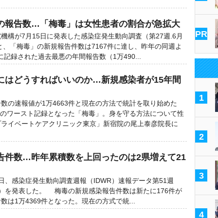
の報告数…「梅毒」は女性患者の割合が急拡大
PR
構が7月15日に発表した感染症発生動向調査（第27週.6月
ると、「梅毒」の新規報告件数は7167件に達し、昨年の同週よ
に記録された過去最悪の年間報告数（1万490...
にはどうすればいいのか…新規感染者が15年間
1
の速報値が1万4663件と現在の方法で統計を取り始めた
番目のワースト記録となった「梅毒」。身を守る方法について性
プライベートケアクリニック東京」新宿院の尾上泰彦院長に
2
告件数…昨年累積数を上回ったのは2県増えて21
3
、感染症発生動向調査週報（IDWR）速報データ第51週
2日）を発表した。 梅毒の新規感染報告件数は新たに176件が
は1万4369件となった。現在の方式で統...
4