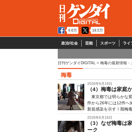
6.6万
18.5万
政治/社会
芸能
スポーツ
ライ
日刊ゲンダイDIGITAL
梅毒の最新情報・
梅毒
2026年6月19日
（4）梅毒は家庭
東京都では明らかな変化
件から26年には12件
新規感染を示すⅠ期梅毒は
2026年6月18日
（3）なぜ梅毒は
ーク