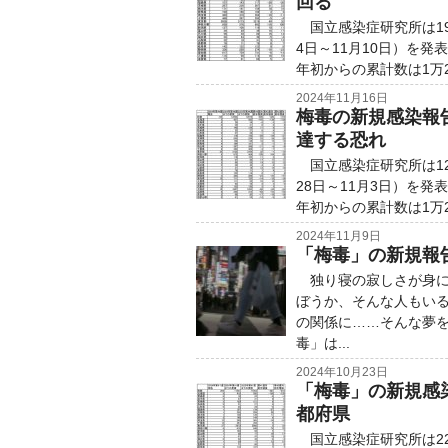
回る
国立感染症研究所は19
4日～11月10日）を
年初からの累計数は1万2
2024年11月16日
梅毒の新規感染報告
達する恐れ
国立感染症研究所は12
28日～11月3日）を
年初からの累計数は1万2
2024年11月9日
「梅毒」の新規報
独り寝の寂しさが身に
ぼうか、そんな人もい
の関係に……そんな夢
毒」は...
2024年10月23日
「梅毒」の新規感
都府県
国立感染症研究所は22