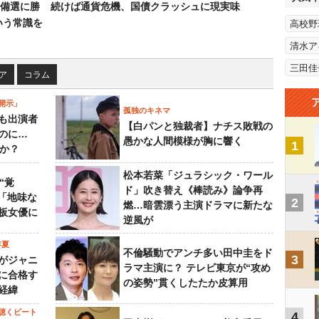
備選に勝
続けば通貨危機、国債クラッシュに現実味
いう常識を
高校野
清水ア
三田佳
ア
コラム
開示」
孤独のキネマ
も出演者
【白パンと独裁者】ナチス敗戦の
のに…
愚かな人間模様が胸に響く
1
すか？
松本若菜「ジュラシック・ワール
“覚
ド」吹き替え《棒読み》論争再
…「地味な
2
燃…暗雲漂う主演ドラマに新たな
板女優に
逆風が
年夏
不倫騒動でアンチ多い田中圭をド
3
がジャニ
ラマ主演に？ テレビ東京が“攻め
に合格す
の姿勢”貫くしたたか皮算用
経緯
聴くビート
4