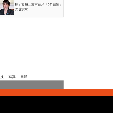
続く政局…高市首相「9月退陣」
の現実味
競技
写真
書籍