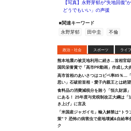
【写真】永野芽郁が“失地回復”
どうでもいい」の声援
■関連キーワード
永野芽郁
田中圭
不倫
政治・社会
スポーツ
ライ
熊本地震の被災地利用に続き…首相官邸
国民栄誉賞で「高市PR動画」作成し大
高市首相のあいさつはコピペ率85％…
思い」石破前首相・愛子内親王とは絶望
食料品の消費減税分を賄う「恒久財源」
にある！ 25年度与党税制改正大綱は「
き上げ」に言及
「米国産ジャガイモ」輸入解禁は“トラ
策”？ 恐怖の病害虫で産地壊滅&自給率
ク