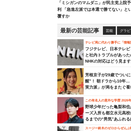
「ミシガンのマムダニ」が民主党上院予
利 「急進左派では本選で勝てない」と
覆すか
最新の芸能記事
芸能
グラビ
テレビ局に代わり勝手に「情報
フジテレビ、日本テレビ
と社内トラブルがあった
NHKの対応はどう見ま
芳根京子が29歳でついに
醒”！ 朝ドラから10年
実力派」が局をまたぐ看
この有名人の意外な学歴 2026
野球少年だった亀梨和也
ーズ入所も都立水元高校
るまでの“男気”あふれる
スージー鈴木のゼロからぜんぶ