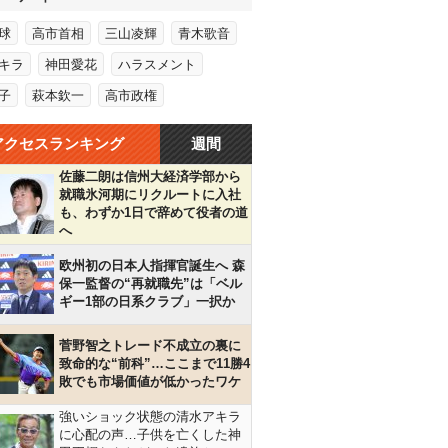
球
高市首相
三山凌輝
青木歌音
キラ
神田愛花
ハラスメント
子
萩本欽一
高市政権
アクセスランキング
週間
佐藤二朗は信州大経済学部から
就職氷河期にリクルートに入社
も、わずか1日で辞めて役者の道
へ
欧州初の日本人指揮官誕生へ 森
保一監督の“再就職先”は「ベル
ギー1部の日系クラブ」一択か
菅野智之トレード不成立の裏に
致命的な“前科”…ここまで11勝4
敗でも市場価値が低かったワケ
強いショック状態の清水アキラ
に心配の声…子供を亡くした神