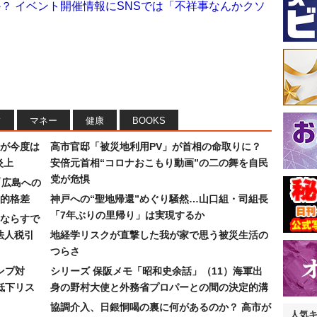
か？ イベント開催情報にSNSでは「不祥事なんかクソ
フ
マネー
健康
BOOKS
が今度は
高市官邸「被災地利用PV」が首相の命取りに？
炎上
安倍元首相“コロナおこもり動画”の二の舞を自民
党が危惧
「広島への
的格差
神戸への“聖地帰還”めぐり騒然…山口組・司組長
「7年ぶりの里帰り」は実現するか
ならすで
法人税引
地経学リスクが直撃した我が家で思う被災生活の
つらさ
ンプ対
シリーズ 保阪メモ「昭和史余話」（11）海軍出
低下リス
身の野村大使と外務省プロパーとの間の決定的溝
協調介入、日銀恫喝の裏に何があるのか？ 高市が
人気