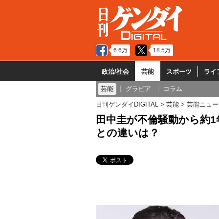
6.6万
18.5万
政治/社会
芸能
スポーツ
ライ
芸能
グラビア
コラム
日刊ゲンダイDIGITAL
芸能
芸能ニュー
田中圭が不倫騒動から約
との違いは？