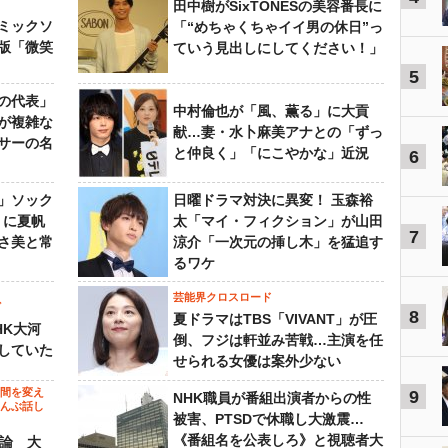
田中樹がSixTONESの美容番長に
ミックソ
「“めちゃくちゃイイ男の休日”っ
版「微笑
ていう見出しにしてください！」
5
の代表」
中村倫也が「風、薫る」に大貢
が複雑な
献…妻・水卜麻美アナとの「ずっ
サーの名
と仲良く」「にこやかな」近況
6
」ソック
日曜ドラマ対決に異変！ 玉森裕
』に夏帆
太「マイ・フィクション」が山田
7
さ美と常
涼介「一次元の挿し木」を猛追す
るワケ
芸能界クロスロード
ビ
8
夏ドラマはTBS「VIVANT」が圧
HK大河
倒、フジは軒並み苦戦…主演を任
していた
せられる女優は案外少ない
の間を変え
9
NHK職員が番組出演者からの性
～んぶ話し
被害、PTSDで休職し大激震…
《番組名を公表しろ》と視聴者大
”論 大