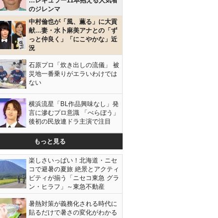
…レギュラー11本抱える人気者
のジレンマ
中村倫也が「風、薫る」に大貢
献…妻・水卜麻美アナとの「ず
っと仲良く」「にこやかな」近
況
石原プロ「炊き出しの流儀」 被
災地一番乗りがエラいわけでは
ない
横浜流星「BL作品興味なし」発
言に滲むプロ意識 「べらぼう」
後初の民放連ドラ主演で注目
もっと見る
楽しさいっぱい！北海道・ニセ
コで避暑の夏旅 絶景とアクティ
ビティが揃う「ニセコ東急 グラ
ン・ヒラフ」～東急不動産
暑熱対策が義務化される時代に
貼るだけで暑さの変化がわかる