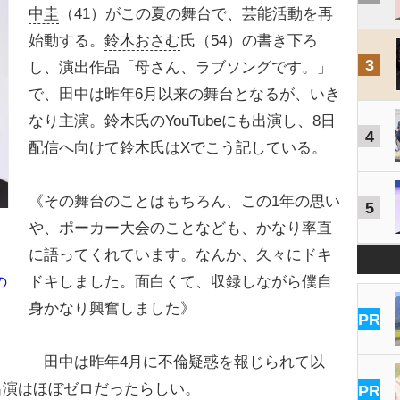
中圭
（41）がこの夏の舞台で、芸能活動を再
始動する。
鈴木おさむ
氏（54）の書き下ろ
3
し、演出作品「母さん、ラブソングです。」
で、田中は昨年6月以来の舞台となるが、いき
なり主演。鈴木氏のYouTubeにも出演し、8日
4
配信へ向けて鈴木氏はXでこう記している。
《その舞台のことはもちろん、この1年の思い
5
や、ポーカー大会のことなども、かなり率直
に語ってくれています。なんか、久々にドキ
ドキしました。面白くて、収録しながら僕自
の
身かなり興奮しました》
PR
田中は昨年4月に不倫疑惑を報じられて以
出演はほぼゼロだったらしい。
PR