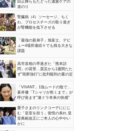
田正輝らもたどった遺族ケアの
道のり
腎臓病（4）ソーセージ、ちく
わ、プロセスチーズの取り過ぎ
が腎機能を低下させる
「最強の新弟子」旭富士、デビ
ュー4場所連続Ｖでも残る大きな
課題
高市首相の早過ぎた「熊本訪
問」の背景…震災から1週間たた
ず“視察強行”に批判殺到の案の定
「VIVANT」1強ムードの陰で…
蒼井優「Tシャツが乾くまで」が
呼び覚ます"連ドラ本来の快感"
愛子さまのリンクコーデににじ
む「皇室を担う」覚悟の表れ 皇
室典範改正にご本人の心中やい
かに