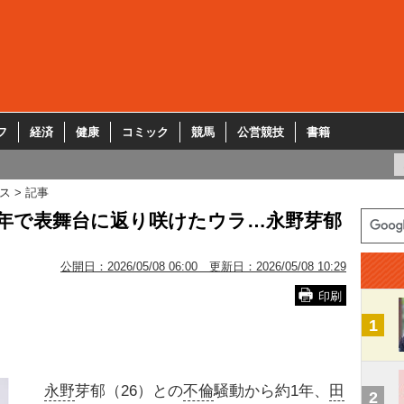
フ
経済
健康
コミック
競馬
公営競技
書籍
ス
記事
1年で表舞台に返り咲けたウラ…永野芽郁
公開日：
2026/05/08 06:00
更新日：
2026/05/08 10:29
印刷
1
永野
芽郁（26）との
不倫
騒動から約1年、
田
2