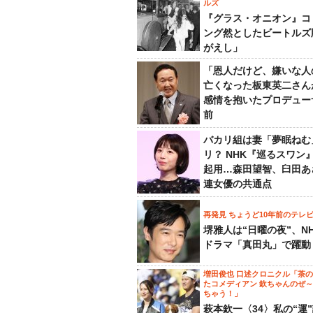
ルズ
『グラス・オニオン』コ
ング然としたビートルズ
がえし」
「恩人だけど、嫌いな人
亡くなった板東英二さん
感情を抱いたプロデュー
前
バカリ組は妻「夢眠ねむ
リ？ NHK『巡るスワン
起用…森田望智、臼田あ
連女優の共通点
再発見 ちょうど10年前のテレ
堺雅人は“日曜の夜”、N
ドラマ「真田丸」で躍動
増田俊也 口述クロニクル「茶
たコメディアン 欽ちゃんのぜ
ちゃう！」
萩本欽一〈34〉私の“運