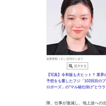
永野芽郁（Ｃ）日刊ゲンダイ
拡大する
【写真】令和版も大ヒット？ 業界
予想をも覆したフジ「102回目のプ
ロポーズ」の“マル秘仕掛け”とウラ
降、仕事が激減し、地上波への