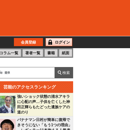
会員登録
ログイン
コラム一覧
著者一覧
書籍
紙面
芸能のアクセスランキング
強いショック状態の清水アキラ
に心配の声…子供を亡くした神
田正輝らもたどった遺族ケアの
道のり
バナナマン日村が簡単に復帰で
きそうにない「もう1つの理由」