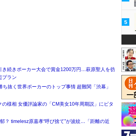
5
き続きポーカー大会で賞金1200万円…萩原聖人を彷
起プラン
勝ち抜く世界ポーカーのトップ事情 超難関「渋幕」
の様相 女優評論家の「CM美女10年周期説」にピタ
 timelesz原嘉孝“呼び捨て”が波紋…「距離の近