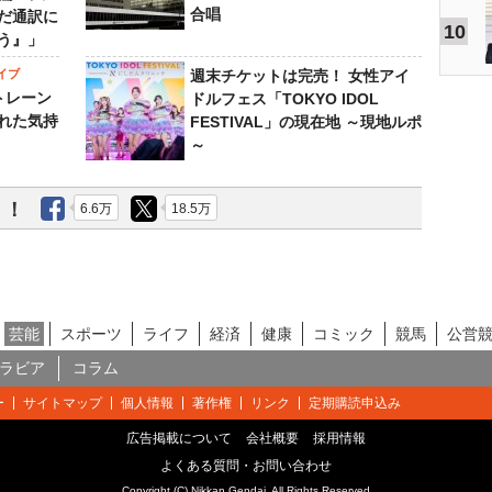
合唱
だ通訳に
10
う』」
イブ
週末チケットは完売！ 女性アイ
トレーン
ドルフェス「TOKYO IDOL
れた気持
FESTIVAL」の現在地 ～現地ルポ
～
う！
6.6万
18.5万
芸能
スポーツ
ライフ
経済
健康
コミック
競馬
公営
ラビア
コラム
ー
サイトマップ
個人情報
著作権
リンク
定期購読申込み
広告掲載について
会社概要
採用情報
よくある質問・お問い合わせ
Copyright (C) Nikkan Gendai. All Rights Reserved