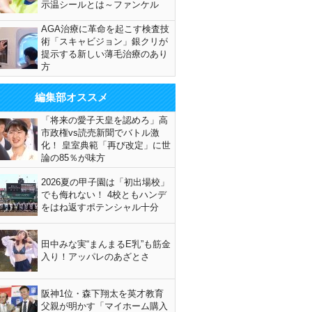
示温シールとは～ファンケル
AGA治療に革命を起こす検査技
術「スキャビジョン」銀クリが
提示する新しい薄毛治療のあり
方
編集部オススメ
「将来の愛子天皇を認めろ」高
市政権vs読売新聞でバトル激
化！ 皇室典範「再び改定」に世
論の85％が味方
2026夏の甲子園は「初出場校」
でも侮れない！ 4校ともハンデ
をはね返すポテンシャル十分
田中みな実“まんまるE乳”も筋金
入り！アッパレのあざとさ
阪神1位・森下翔太を英才教育
父親が明かす「マイホーム購入