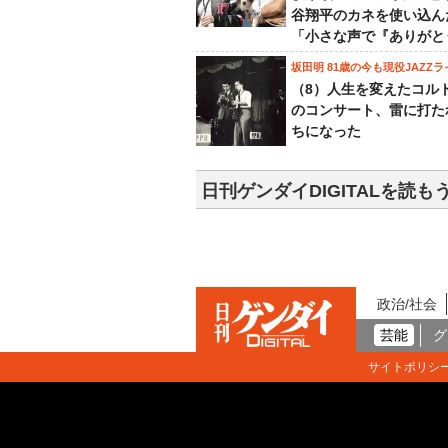
谷翔平のカネを使い込ん
「小さな声で『ありがと
坂田明 81歳の今も現役JAZZラ
（8）人生を変えたコル
のコンサート、雷に打た
ちになった
日刊ゲンダイDIGITALを読も
政治/社会
芸能
グ
サイトポリシ