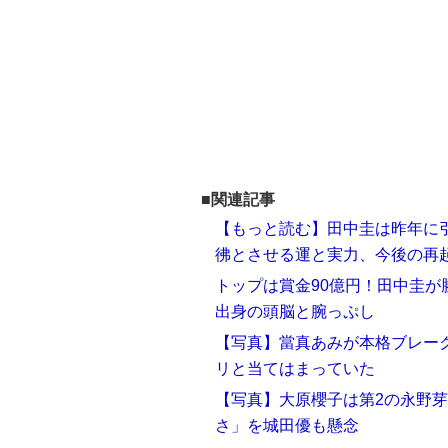
■関連記事
【もっと読む】田中圭は昨年に引
彿とさせる運と実力、今後の再
トップは賞金90億円！田中圭が
出身の頭脳と腕っぷし
【写真】當真あみが本格ブレーク
リと当てはまっていた
【写真】大原櫻子は第2の永野芽郁？
さ」を城田優も懸念