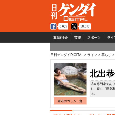
6.6万
18.5万
政治/社会
芸能
スポーツ
ライ
日刊ゲンダイDIGITAL
ライフ
暮らし
北出恭
温泉専門家であ
し、現在「温泉
上。
著者のコラム一覧