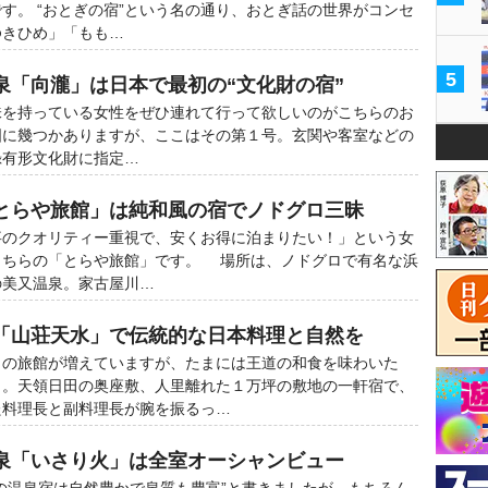
す。 “おとぎの宿”という名の通り、おとぎ話の世界がコンセ
ゆきひめ」「もも…
5
泉「向瀧」は日本で最初の“文化財の宿”
を持っている女性をぜひ連れて行って欲しいのがこちらのお
全国に幾つかありますが、ここはその第１号。玄関や客室などの
録有形文化財に指定…
とらや旅館」は純和風の宿でノドグロ三昧
のクオリティー重視で、安くお得に泊まりたい！」という女
こちらの「とらや旅館」です。 場所は、ノドグロで有名な浜
の美又温泉。家古屋川…
「山荘天水」で伝統的な日本料理と自然を
の旅館が増えていますが、たまには王道の和食を味わいた
ら。天領日田の奥座敷、人里離れた１万坪の敷地の一軒宿で、
た料理長と副料理長が腕を振るっ…
泉「いさり火」は全室オーシャンビュー