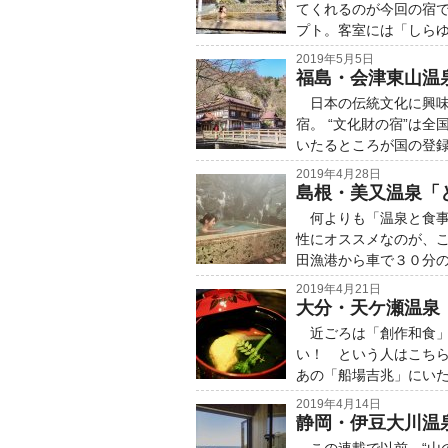
てくれるのが今回の宿で
プト。客室には「しら
2019年5月5日
福島・会津東山温
日本の伝統文化に興味
宿。 “文化財の宿”は
いたるところが国の登
2019年4月28日
島根・美又温泉「
何よりも「温泉と食事
性にオススメなのが、
田漁港から車で３０分
2019年4月21日
大分・天ケ瀬温泉
近ごろは「創作和食」
い！ という人はこち
あの「船場吉兆」にい
2019年4月14日
静岡・伊豆大川温