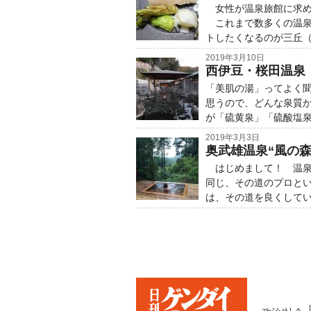
女性が温泉旅館に求め
これまで数多くの温泉
トしたくなるのが三丘
2019年3月10日
西伊豆・桜田温泉
「美肌の湯」ってよく
思うので、どんな泉質
が「硫黄泉」「硫酸塩
2019年3月3日
奥武雄温泉“風の
はじめまして！ 温泉
同じ、その道のプロと
は、その道を良くして