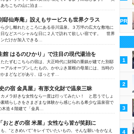
、あちこちの山に泊ま…
別邸仙寿庵」設えもサービスも世界クラス
PR
ら少し離れたところにある谷川温泉。３万坪の広大な敷地に
念日などスペシャルな日に２人で訪れて欲しい宿です。 世界
ランだけが加入できる…
生館 はるのひかり」で注目の現代湯治を
1
たたずむこちらの宿は、大正時代に財閥の重鎮が建てた別邸
ューアルオープンしたもの。かやぶき屋根の母屋には、当時の
やかまどなどがあり、ほっとす…
2
歴史の宿 金具屋」有形文化財で温泉三昧
カメラ好きな女性なら一度は行ってみたい！ と思うでしょ
の素晴らしさをさまざまな体験から感じられる希少な温泉宿で
3
の木造４階建て「金具…
「おとぎの宿 米屋」女性なら皆が笑顔に
も、“ときめいて”キレイでいたいもの。そんな願いをかなえ
4