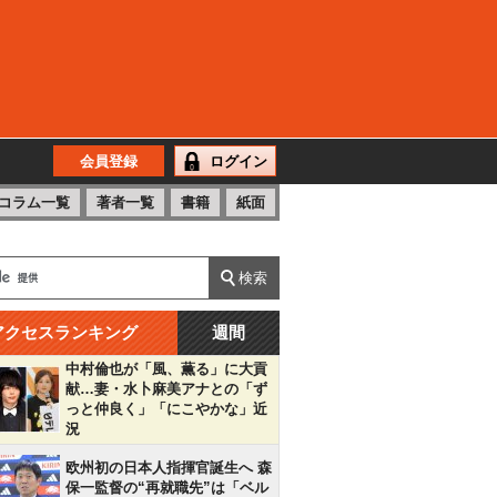
会員登録
ログイン
コラム一覧
著者一覧
書籍
紙面
アクセスランキング
週間
中村倫也が「風、薫る」に大貢
献…妻・水卜麻美アナとの「ず
っと仲良く」「にこやかな」近
況
欧州初の日本人指揮官誕生へ 森
保一監督の“再就職先”は「ベル