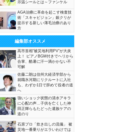
示温シールとは～ファンケル
AGA治療に革命を起こす検査技
術「スキャビジョン」銀クリが
提示する新しい薄毛治療のあり
方
編集部オススメ
高市首相“被災地利用PV”が大炎
上！ ピアノBGM付きでヘリから
合掌、酷暑に汗一滴かかない不
可解
佐藤二朗は信州大経済学部から
就職氷河期にリクルートに入社
も、わずか1日で辞めて役者の道
へ
強いショック状態の清水アキラ
に心配の声…子供を亡くした神
田正輝らもたどった遺族ケアの
道のり
石原プロ「炊き出しの流儀」 被
災地一番乗りがエラいわけでは