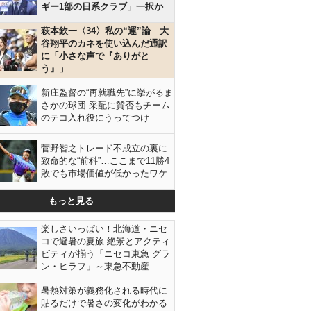
ギー1部の日系クラブ」一択か
萩本欽一〈34〉私の“運”論 大
谷翔平のカネを使い込んだ通訳
に「小さな声で『ありがと
う』」
新庄監督の“再就職先”に挙がるま
さかの球団 采配に賛否もチーム
のテコ入れ役にうってつけ
菅野智之トレード不成立の裏に
致命的な“前科”…ここまで11勝4
敗でも市場価値が低かったワケ
もっと見る
楽しさいっぱい！北海道・ニセ
コで避暑の夏旅 絶景とアクティ
ビティが揃う「ニセコ東急 グラ
ン・ヒラフ」～東急不動産
暑熱対策が義務化される時代に
貼るだけで暑さの変化がわかる