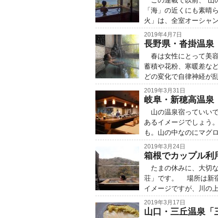
この連載で以前、“山
「海」の近くにも素晴
火」は、全室オーシャ
2019年4月7日
長野県・沓掛温泉
春は女性にとって美容
蓄積や花粉、寒暖差な
どの変化で自律神経が
2019年3月31日
岐阜・新穂高温泉
山の温泉宿っていいで
あるイメージでしょう
も。山の中なのにマグ
2019年3月24日
箱根でカップル利
たまの休みに、大切な
荘」です。 場所は新
イメージですが、川の
2019年3月17日
山口・三丘温泉「