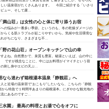
の温泉宿は自然豊かで泉質も豊富”と書きましたが、もちろん
らしい温泉宿がたくさんあります。 今回ご紹介する「いさり
ンビュー、そして露…
「満山荘」は女性の心と体に寄り添うお宿
への悩みが一番多い季節。というのも、冬の乾燥ダメージの
どからくる肌トラブルが起こりやすいから。気候や生活環境な
乱れがちになり、さまざまな不…
「野の花山荘」オープンキッチンで山の幸
すよね。自然豊かで、泉質も豊富。秘湯といえば、山の中に
。 ですが残念なことに、中にはお料理がイマイチという宿
ロの刺し身やエビの天ぷ…
用なら迷わず箱根湯本温泉「静観莊」へ
人と近場の温泉宿で“おこもり”したいなら、こちらの「静観
宿から特急で１時間半あまりの箱根湯本。にぎやかな観光地の
上流にあるのですご…
三水園」 最高の料理とお湯で心をオフに