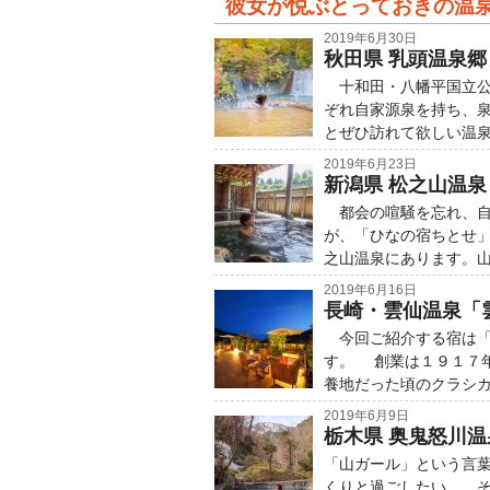
彼女が悦ぶとっておきの温
2019年6月30日
秋田県 乳頭温泉
十和田・八幡平国立公
ぞれ自家源泉を持ち、
とぜひ訪れて欲しい温泉
2019年6月23日
新潟県 松之山温
都会の喧騒を忘れ、自
が、「ひなの宿ちとせ
之山温泉にあります。
2019年6月16日
長崎・雲仙温泉「
今回ご紹介する宿は「
す。 創業は１９１７
養地だった頃のクラシ
2019年6月9日
栃木県 奥鬼怒川
「山ガール」という言
くりと過ごしたい……