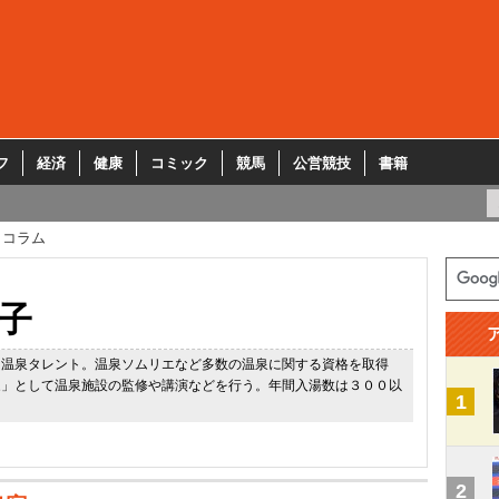
フ
経済
健康
コミック
競馬
公営競技
書籍
コラム
子
り温泉タレント。温泉ソムリエなど多数の温泉に関する資格を取得
家」として温泉施設の監修や講演などを行う。年間入湯数は３００以
1
2