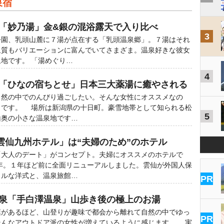
泉宿
郷「妙乃湯」金&銀の混浴露天で入り比べ
3
園、乳頭山麓に７湯が点在する「乳頭温泉郷」。７湯はそれ
泉質もバリエーションに富んでいてさまざま。温泉好きな彼女
地です。 「湯めぐり…
4
泉「ひなの宿ちとせ」日本三大薬湯に癒やされる
然の中でのんびり過ごしたい。そんな女性にオススメなの
」です。 場所は新潟県の十日町。豪雪地帯として知られる松
5
山奥の小さな温泉地です…
雲仙九州ホテル」は“夫婦のため”のホテル
大人のデート」がコンセプト。夫婦にオススメのホテルで
年。１年ほど前に全面リニューアルしました。雲仙が外国人保
カルな洋式と、温泉旅館…
PR
温泉「手白澤温泉」山歩き後の極上のお湯
葉があるほど、山登りが趣味で都会から離れて自然の中でゆっ
PR
そんなアウトドア派の女性が増えているように感じます。 実