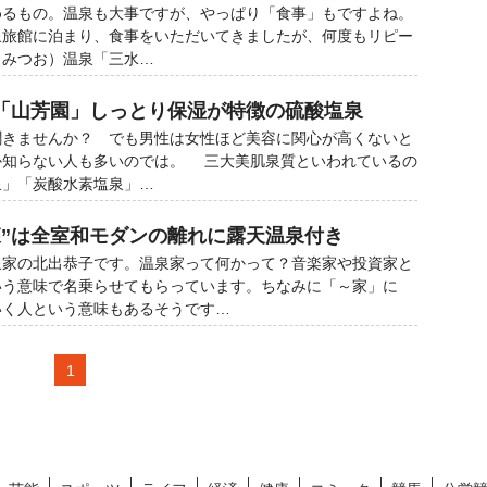
るもの。温泉も大事ですが、やっぱり「食事」もですよね。
旅館に泊まり、食事をいただいてきましたが、何度もリピー
（みつお）温泉「三水…
「山芳園」しっとり保湿が特徴の硫酸塩泉
聞きませんか？ でも男性は女性ほど美容に関心が高くないと
か知らない人も多いのでは。 三大美肌泉質といわれているの
泉」「炭酸水素塩泉」…
森”は全室和モダンの離れに露天温泉付き
家の北出恭子です。温泉家って何かって？音楽家や投資家と
いう意味で名乗らせてもらっています。ちなみに「～家」に
いく人という意味もあるそうです…
1