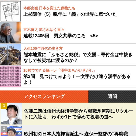
本郷史観 日本を変えた傑物たち
上杉謙信（5）晩年に「義」の世界に気づいた
五木寛之 流されゆく日々
連載12406回 男女共学のころ <5>
人生100年時代の歩き方
熊本地震に「ふるさと納税」で支援…寄付金は中抜き
なしで被災地に渡るのか？
10秒でできる脳トレ「漢字まちがいさがし」
第3問 見つけてみよう！一文字だけ違う漢字がある
よ！
アクセスランキング
週間
1
佐藤二朗は信州大経済学部から就職氷河期にリクルー
トに入社も、わずか1日で辞めて役者の道へ
2
欧州初の日本人指揮官誕生へ 森保一監督の“再就職