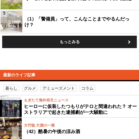
5
（1）「警備員」って、こんなことまでやるんだっ
け？
もっとみる
最新のライフ記事
暮らし
グルメ
アミューズメント
コラム
もぎたて海外仰天ニュース
ヒーローに仮装したつもりがテロと間違われた？ オー
ストラリアで起きた逮捕劇が一大騒動に
大竹聡 大酒の一滴
（42）酷暑の午後の涼み酒