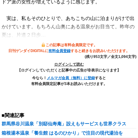
ドア派の女性が増えているように感じます。
実は、私もそのひとりで、あちこちの山に泊まりがけで出
かけています。もちろん山奥にある温泉がお目当て。昨年の
夏は、片道２日歩…
この記事は有料会員限定です。
日刊ゲンダイDIGITALに
有料会員登録
すると続きをお読みいただけます。
(残り953文字／全文1,094文字)
ログインして読む
【ログインしていただくと記事中の広告が非表示になります】
今なら！
メルマガ会員（無料）に登録
すると
有料会員限定記事が3本お読みいただけます。
■関連記事
群馬県谷川温泉「別邸仙寿庵」設えもサービスも世界クラス
箱根湯本温泉「養生館 はるのひかり」で注目の現代湯治を