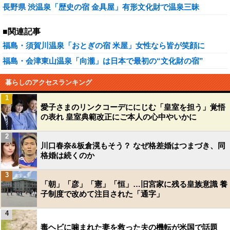
長野県 渋温泉「歴史の宿 金具屋」有形文化財で温泉三昧
■関連記事
福島・須賀川温泉「おとぎの宿 米屋」女性なら皆が笑顔に
福島・会津東山温泉「向瀧」は日本で最初の“文化財の宿”
暮らしのアクセスランキング
1
愛子さまのリンクコーデににじむ「皇室を担う」覚悟
の表れ 皇室典範改正にご本人の心中やいかに
2
川口春奈&板倉滉もそう？ なぜ格差婚はつまづき、同
格婚は続くのか
3
「朝」「彦」「憲」「恒」…旧宮家に残る皇族意識 養
子制度で改めて注目された「通字」
4
毒ヘビに噛まれた妻を救った夫の機転が米国で話題