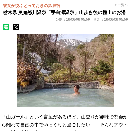
> 一覧へ
彼女が悦ぶとっておきの温泉宿
栃木県 奥鬼怒川温泉「手白澤温泉」山歩き後の極上のお湯
公開：
19/06/09 05:59
更新：
19/06/09 05:59
「山ガール」という言葉があるほど、山登りが趣味で都会か
ら離れて自然の中でゆっくりと過ごしたい……そんなアウト