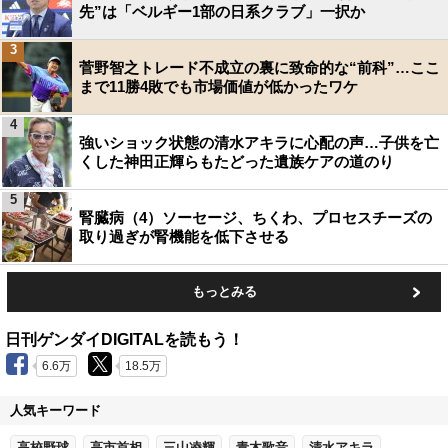
先”は「ベルギー1部の日系クラブ」一択か
3
菅野智之トレード不成立の裏に致命的な“前科”…ここ
まで11勝4敗でも市場価値が低かったワケ
4
強いショック状態の清水アキラに心配の声…子供を亡
くした神田正輝らもたどった遺族ケアの道のり
5
腎臓病（4）ソーセージ、ちくわ、プロセスチーズの
取り過ぎが腎機能を低下させる
もっとみる
日刊ゲンダイDIGITALを読もう！
6.6万
18.5万
人気キーワード
高校野球
高市首相
三山凌輝
青木歌音
清水アキラ