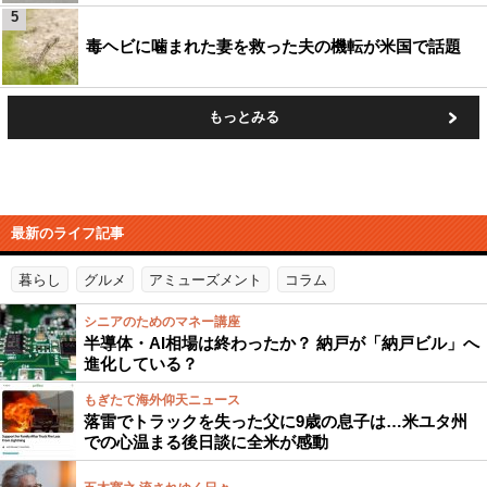
5
毒ヘビに噛まれた妻を救った夫の機転が米国で話題
もっとみる
最新のライフ記事
暮らし
グルメ
アミューズメント
コラム
シニアのためのマネー講座
半導体・AI相場は終わったか？ 納戸が「納戸ビル」へ
進化している？
もぎたて海外仰天ニュース
落雷でトラックを失った父に9歳の息子は…米ユタ州
での心温まる後日談に全米が感動