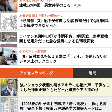
五木寛之 流されゆく日々
連載12404回 男女共学のころ <3>
本郷史観 日本を変えた傑物たち
上杉謙信（3）配下が何度も反旗 権威だけでは戦国武
士を統率できなかった
ライオン16頭中10頭が体調不良、3頭死亡…多摩動物
園も想定外だった急な猛暑による住環境変化
令和のマナー新常識
（6）反対意見を伝える際に「しかし」を使わないビ
ジネス上のテクニック
アクセスランキング
週間
1
強いショック状態の清水アキラに心配の声…子供を亡
くした神田正輝らもたどった遺族ケアの道のり
2
【2026夏の甲子園】初戦で「勝つ高校」「負ける高
校」完全予想！横浜vs沖縄尚学の超好カードは…