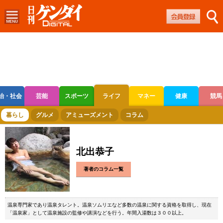
治・社会
芸能
スポーツ
ライフ
マネー
健康
競馬
ボートレース
競輪
オートレース
暮らし
グルメ
アミューズメント
コラム
北出恭子
著者のコラム一覧
温泉専門家であり温泉タレント。温泉ソムリエなど多数の温泉に関する資格を取得し、現在
「温泉家」として温泉施設の監修や講演などを行う。年間入湯数は３００以上。