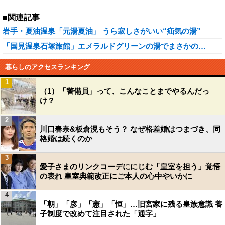
■関連記事
岩手・夏油温泉「元湯夏油」 うら寂しさがいい“疝気の湯”
「国見温泉石塚旅館」エメラルドグリーンの湯でまさかの…
暮らしのアクセスランキング
1
（1）「警備員」って、こんなことまでやるんだっ
け？
2
川口春奈&板倉滉もそう？ なぜ格差婚はつまづき、同
格婚は続くのか
3
愛子さまのリンクコーデににじむ「皇室を担う」覚悟
の表れ 皇室典範改正にご本人の心中やいかに
4
「朝」「彦」「憲」「恒」…旧宮家に残る皇族意識 養
子制度で改めて注目された「通字」