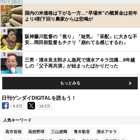
3
国内の米価格は下がる一方…“早場米”の概算金は前年
より4割下回り農家からは悲鳴が
4
阪神藤川監督の「焦り」「短気」「采配」に大きな不
安…岡田前監督もチクリ「崩れてる感じするわ」
5
三男・清水良太郎さん急死で清水アキラ沈痛…8年越
しの「父子再共演」が始まったばかりだった
もっとみる
日刊ゲンダイDIGITALを読もう！
6.6万
18.5万
人気キーワード
高市首相
高校野球
三山凌輝
青木歌音
清水アキラ