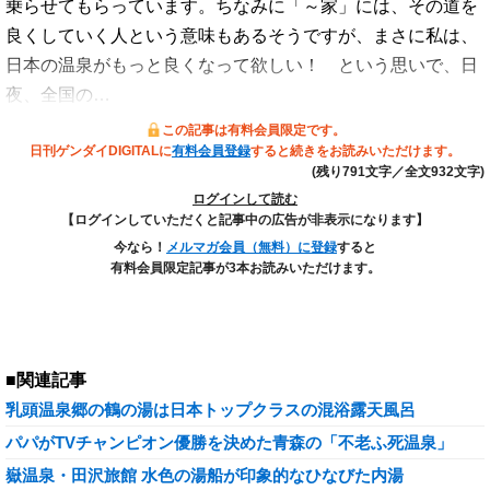
乗らせてもらっています。ちなみに「～家」には、その道を
良くしていく人という意味もあるそうですが、まさに私は、
日本の温泉がもっと良くなって欲しい！ という思いで、日
夜、全国の…
この記事は有料会員限定です。
日刊ゲンダイDIGITALに
有料会員登録
すると続きをお読みいただけます。
(残り791文字／全文932文字)
ログインして読む
【ログインしていただくと記事中の広告が非表示になります】
今なら！
メルマガ会員（無料）に登録
すると
有料会員限定記事が3本お読みいただけます。
■関連記事
乳頭温泉郷の鶴の湯は日本トップクラスの混浴露天風呂
パパがTVチャンピオン優勝を決めた青森の「不老ふ死温泉」
嶽温泉・田沢旅館 水色の湯船が印象的なひなびた内湯