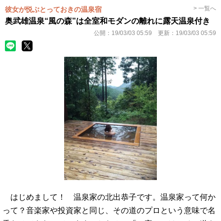
> 一覧へ
彼女が悦ぶとっておきの温泉宿
奥武雄温泉“風の森”は全室和モダンの離れに露天温泉付き
公開：
19/03/03 05:59
更新：
19/03/03 05:59
はじめまして！ 温泉家の北出恭子です。温泉家って何か
って？音楽家や投資家と同じ、その道のプロという意味で名