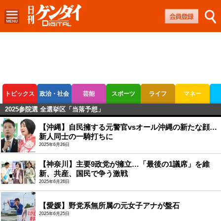
トピックス
政治・社会
芸能
スポーツ
ライフ
マネー
2025参院選 全選挙区「当落予想」
ボートレース
競輪
オートレース
【沖縄】自民擁する元警官vsオール沖縄の新たな顔…
新人同士の一騎打ちに
2025年6月26日
【神奈川】主要9政党が擁立…「最後の1議席」を維
新、共産、国民で争う激戦
2025年6月26日
【愛媛】野党系無所属の元女子アナが盤石
2025年6月25日