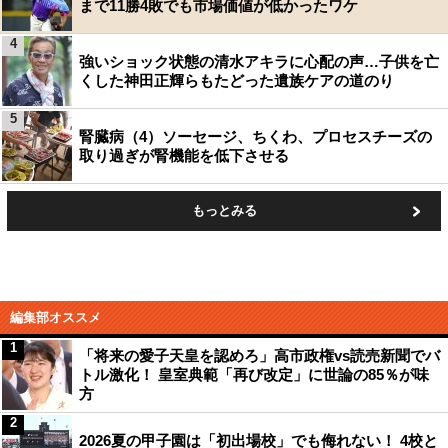
まで11勝4敗でも市場価値が低かったワケ
4
強いショック状態の清水アキラに心配の声…子供を亡
くした神田正輝らもたどった遺族ケアの道のり
5
腎臓病（4）ソーセージ、ちくわ、プロセスチーズの
取り過ぎが腎機能を低下させる
もっとみる
編集部オススメ
1
「将来の愛子天皇を認めろ」高市政権vs読売新聞でバ
トル激化！ 皇室典範「再び改定」に世論の85％が味
方
2
2026夏の甲子園は「初出場校」でも侮れない！ 4校と