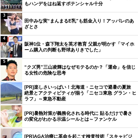
もハンデをはね返すポテンシャル十分
3
田中みな実“まんまるE乳”も筋金入り！アッパレのあ
ざとさ
4
阪神1位・森下翔太を英才教育 父親が明かす「マイホ
ーム購入の判断も野球ありきでした」
5
“クズ男”三山凌輝はなぜモテるのか？「運命」を信じ
る女性の危険な思考
[PR]楽しさいっぱい！北海道・ニセコで避暑の夏旅
絶景とアクティビティが揃う「ニセコ東急 グラン・ヒ
ラフ」～東急不動産
[PR]暑熱対策が義務化される時代に 貼るだけで暑さ
の変化がわかる示温シールとは～ファンケル
[PR]AGA治療に革命を起こす検査技術「スキャビジ