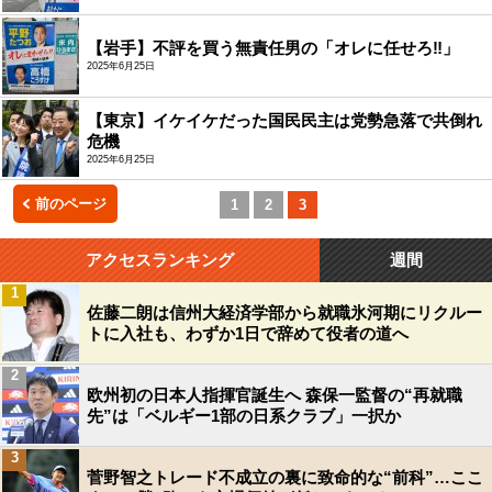
【岩手】不評を買う無責任男の「オレに任せろ‼」
2025年6月25日
【東京】イケイケだった国民民主は党勢急落で共倒れ
危機
2025年6月25日
前のページ
1
2
3
アクセスランキング
週間
1
佐藤二朗は信州大経済学部から就職氷河期にリクルー
トに入社も、わずか1日で辞めて役者の道へ
2
欧州初の日本人指揮官誕生へ 森保一監督の“再就職
先”は「ベルギー1部の日系クラブ」一択か
3
菅野智之トレード不成立の裏に致命的な“前科”…ここ