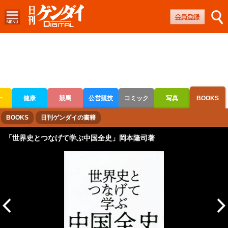
ー
健康
競馬
公営競技
コミック
写真
BOOKS
ボートレース
競輪
オートレース
BOOKS
日刊ゲンダイの書籍
「世界史とつなげて学ぶ中国全史」岡本隆司著