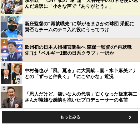
萩本欽一〈34〉私の“運”論 大谷翔平のカネを使い込
んだ通訳に「小さな声で『ありがとう』」
2
新庄監督の“再就職先”に挙がるまさかの球団 采配に
賛否もチームのテコ入れ役にうってつけ
3
欧州初の日本人指揮官誕生へ 森保一監督の“再就職
先”は「ベルギー1部の日系クラブ」一択か
4
中村倫也が「風、薫る」に大貢献…妻・水卜麻美アナ
との「ずっと仲良く」「にこやかな」近況
5
「恩人だけど、嫌いな人の代表」亡くなった板東英二
さんが複雑な感情を抱いたプロデューサーの名前
もっとみる