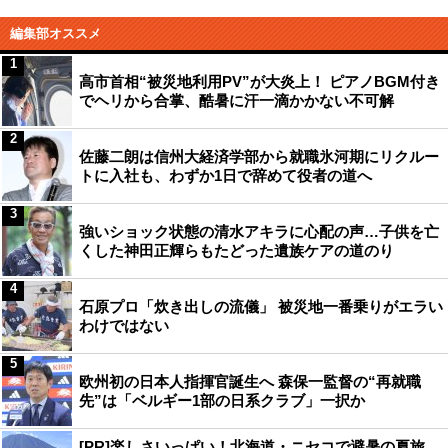
編集部オススメ
1
高市首相“被災地利用PV”が大炎上！ ピアノBGM付き
でヘリから合掌、酷暑に汗一滴かかない不可解
2
佐藤二朗は信州大経済学部から就職氷河期にリクルー
トに入社も、わずか1日で辞めて役者の道へ
3
強いショック状態の清水アキラに心配の声…子供を亡
くした神田正輝らもたどった遺族ケアの道のり
4
石原プロ「炊き出しの流儀」 被災地一番乗りがエラい
わけではない
5
欧州初の日本人指揮官誕生へ 森保一監督の“再就職
先”は「ベルギー1部の日系クラブ」一択か
[PR]楽しさいっぱい！北海道・ニセコで避暑の夏旅