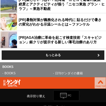
絶景とアクティビティが揃う「ニセコ東急 グラン・ヒ
ラフ」～東急不動産
[PR]暑熱対策が義務化される時代に 貼るだけで暑さ
の変化がわかる示温シールとは～ファンケル
[PR]AGA治療に革命を起こす検査技術「スキャビジ
ョン」銀クリが提示する新しい薄毛治療のあり方
もっとみる
BOOKS
BOOKS
日刊ゲンダイの書籍
表示切り替え